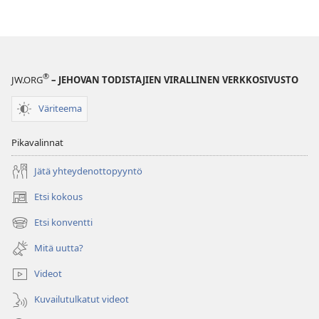
®
JW.ORG
– JEHOVAN TODISTAJIEN VIRALLINEN VERKKOSIVUSTO
Väriteema
Pikavalinnat
Jätä yhteydenottopyyntö
Etsi kokous
(avaa
uuden
Etsi konventti
(avaa
ikkunan)
uuden
Mitä uutta?
ikkunan)
Videot
Kuvailutulkatut videot