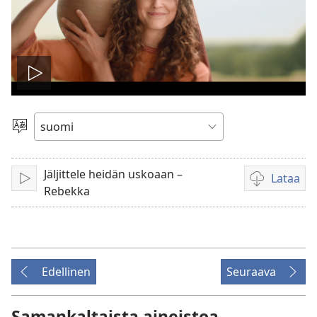
Toista
video
Valitse
kieli
Jäljittele heidän uskoaan –
Lataa
Toista
Videoiden
Rebekka
latausvaihto
Edellinen
Seuraava
Samankaltaista aineistoa