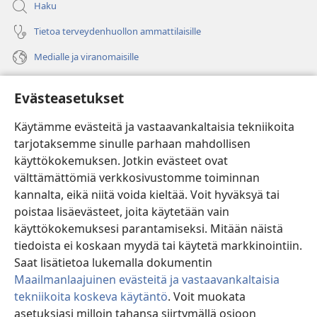
Haku
Tietoa terveydenhuollon ammattilaisille
Medialle ja viranomaisille
Ohje
Evästeasetukset
Lahjoitukset
(avaa
Käytämme evästeitä ja vastaavankaltaisia tekniikoita
uuden
tarjotaksemme sinulle parhaan mahdollisen
ikkunan)
Vartiotornin VERKKOKIRJASTO
käyttökokemuksen. Jotkin evästeet ovat
(avaa
välttämättömiä verkkosivustomme toiminnan
uuden
®
JW Hub
ikkunan)
kannalta, eikä niitä voida kieltää. Voit hyväksyä tai
(avaa
uuden
poistaa lisäevästeet, joita käytetään vain
®
JW Library
ikkunan)
käyttökokemuksesi parantamiseksi. Mitään näistä
tiedoista ei koskaan myydä tai käytetä markkinointiin.
Watchtower Library
Saat lisätietoa lukemalla dokumentin
Maailmanlaajuinen evästeitä ja vastaavankaltaisia
tekniikoita koskeva käytäntö
. Voit muokata
asetuksiasi milloin tahansa siirtymällä osioon