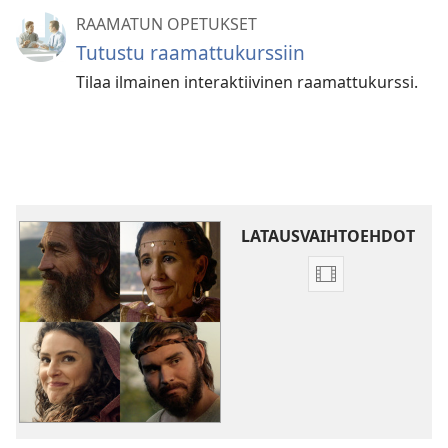
RAAMATUN OPETUKSET
Tutustu raamattukurssiin
Tilaa ilmainen interaktiivinen raamattukurssi.
LATAUSVAIHTOEHDOT
Videoiden
latausvaihtoehd
Jäljittele
heidän
uskoaan