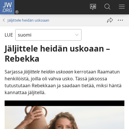
JW.ORG
Kirjaudu
(avaa
Vaihda
Hae
NÄ
uuden
sivuston
JW.ORG-
VA
Jäljittele heidän uskoaan
ikkunan)
kieli
sivustolta
LUE
Jäljittele heidän uskoaan –
Rebekka
Sarjassa
Jäljittele heidän uskoaan
kerrotaan Raamatun
henkilöistä, joilla oli vahva usko. Tässä jaksossa
tutustutaan Rebekkaan ja saadaan tietää, miksi häntä
kannattaa jäljitellä.