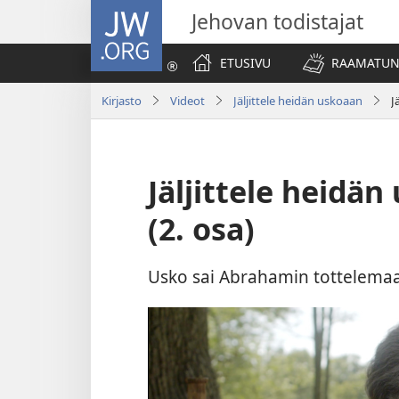
JW.ORG
Jehovan todistajat
ETUSIVU
RAAMATUN
Kirjasto
Videot
Jäljittele heidän uskoaan
J
Jäljittele heidä
(2. osa)
Usko sai Abrahamin tottelemaan