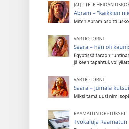
JÄLJITTELE HEIDÄN USK
Abram – ”kaikkien nii
Miten Abram osoitti uskoa
VARTIOTORNI
Saara – hän oli kauni
Egyptissä faraon ruhtina
jälkeen tapahtui, voi yllät
VARTIOTORNI
Saara – Jumala kutsui
Miksi tämä uusi nimi sopi
RAAMATUN OPETUKSET
Työkaluja Raamatun 