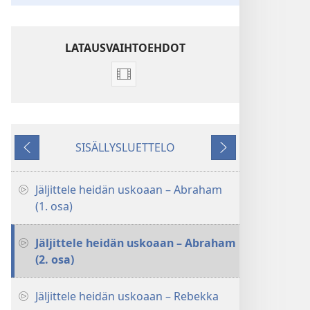
LATAUSVAIHTOEHDOT
Videoiden
latausvaihtoehdot
Jäljittele
heidän
SISÄLLYSLUETTELO
uskoaan
Edellinen
Seuraava
Jäljittele heidän uskoaan – Abraham
(1. osa)
Jäljittele heidän uskoaan – Abraham
(2. osa)
Jäljittele heidän uskoaan – Rebekka