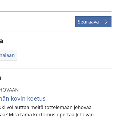
Seuraava
a
malaan
ä
EHOVAAN
än kovin koetus
i voi auttaa meitä tottelemaan Jehovaa
ikeaa? Mitä tämä kertomus opettaa Jehovan