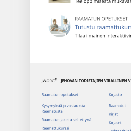
Tee oppimisesta mukavaa 
RAAMATUN OPETUKSET
Tutustu raamattukurs
Tilaa ilmainen interaktii
®
JW.ORG
– JEHOVAN TODISTAJIEN VIRALLINEN 
Raamatun opetukset
Kirjasto
Kysymyksiä ja vastauksia
Raamatut
Raamatusta
Kirjat
Raamatun jakeita selitettynä
Kirjaset
Raamattukurssi
Traktaatit ja