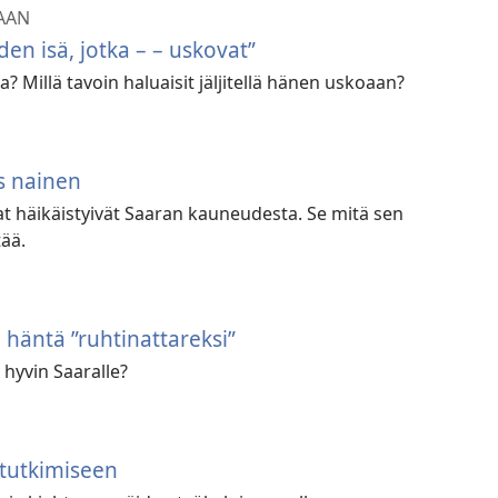
OAAN
den isä, jotka – – uskovat”
? Millä tavoin haluaisit jäljitellä hänen uskoaan?
s nainen
at häikäistyivät Saaran kauneudesta. Se mitä sen
tää.
 häntä ”ruhtinattareksi”
 hyvin Saaralle?
tutkimiseen