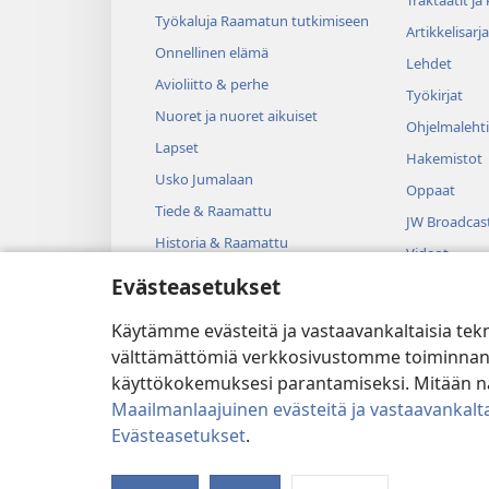
Työkaluja Raamatun tutkimiseen
Artikkelisarja
Onnellinen elämä
Lehdet
Avioliitto & perhe
Työkirjat
Nuoret ja nuoret aikuiset
Ohjelmalehti
Lapset
Hakemistot
Usko Jumalaan
Oppaat
Tiede & Raamattu
JW Broadcas
Historia & Raamattu
Videot
Evästeasetukset
Musiikki
Kuunnelmat
Käytämme evästeitä ja vastaavankaltaisia tek
Dramatisoit
välttämättömiä verkkosivustomme toiminnan kann
käyttökokemuksesi parantamiseksi. Mitään näi
Maailmanlaajuinen evästeitä ja vastaavankalta
Evästeasetukset
.
Copyright
© 2026 Watch Tower B