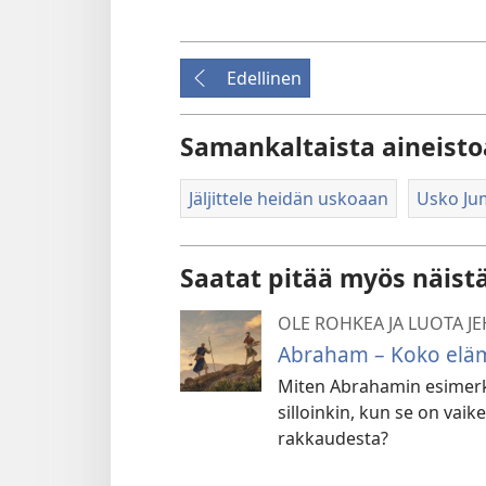
Edellinen
Samankaltaista aineisto
Jäljittele heidän uskoaan
Usko Ju
Saatat pitää myös näist
OLE ROHKEA JA LUOTA J
Abraham – Koko eläm
Miten Abrahamin esimerkk
silloinkin, kun se on va
rakkaudesta?