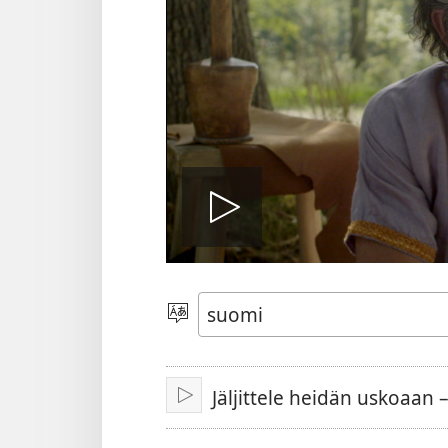
Toista
video
Valitse
kieli
Jäljittele heidän uskoaan 
Toista