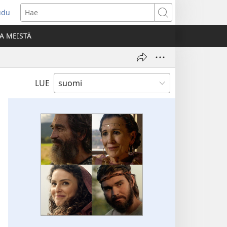
udu
aa
Hae
den
A MEISTÄ
unan)
LUE