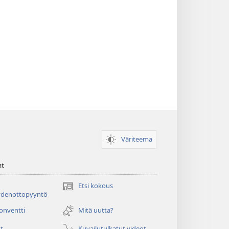
Väriteema
at
Etsi kokous
(avaa
ydenottopyyntö
uuden
ikkunan)
konventti
Mitä uutta?
t
Kuvailutulkatut videot