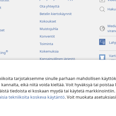
ikkunan)
Ota yhteyttä
t
Haku
Betelin kiertokäynnit
Kokoukset
Media
Muistojuhla
set
viran
Konventit
Lahj
Toiminta
(avaa
uuden
Kokemuksia
®
ting
ikkunan)
Vart
Kansainvälinen järjestö
(avaa
VER
uuden
JW L
ikkunan)
niikoita tarjotaksemme sinulle parhaan mahdollisen käyttö
u raamatunluku
alta, eikä niitä voida kieltää. Voit hyväksyä tai poistaa l
stä tiedoista ei koskaan myydä tai käytetä markkinointiin.
isia tekniikoita koskeva käytäntö
. Voit muokata asetuksiasi
ible and Tract Society of Pennsylvania.
KÄYTTÖEHDOT
|
TIETOSUOJAKÄ