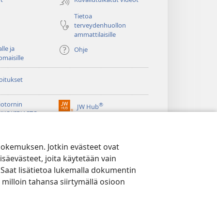
Tietoa
terveydenhuollon
ammattilaisille
lle ja
Ohje
omaisille
oitukset
iotornin
®
JW Hub
(avaa
KKOKIRJASTO
uuden
®
ikkunan)
ibrary
Watchtower Library
kokemuksen. Jotkin evästeet ovat
isäevästeet, joita käytetään vain
 Saat lisätietoa lukemalla dokumentin
 milloin tahansa siirtymällä osioon
YTÄNTÖ
|
EVÄSTEASETUKSET