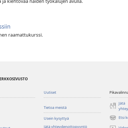
ja kiehtovaa näiden työkalujen avulla.
siin
vinen raamattukurssi.
VERKKOSIVUSTO
Uutiset
Pikavalinn
Jätä
Tietoa meistä
yhte
Etsi 
Usein kysyttyä
(avaa
uuden
Jätä yhteydenottopyyntö
Video
 kutsut