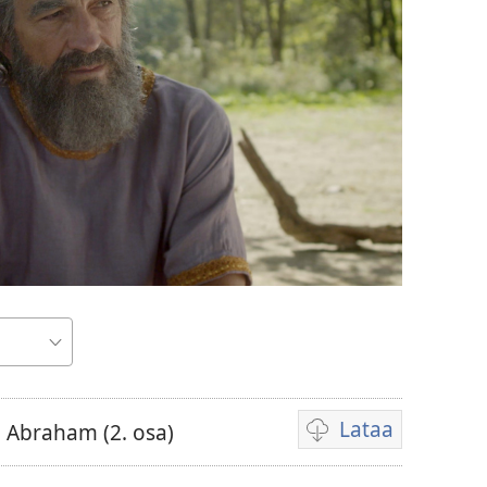
Lataa
– Abraham (2. osa)
Videoiden
latausvaihtoehdot