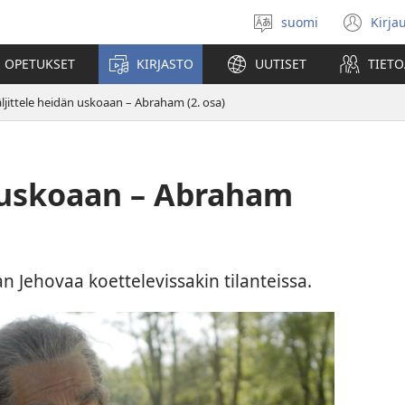
suomi
Kirja
Valitse
(av
kieli
uu
 OPETUKSET
KIRJASTO
UUTISET
TIETO
ikk
äljittele heidän uskoaan – Abraham (2. osa)
n uskoaan – Abraham
 Jehovaa koettelevissakin tilanteissa.