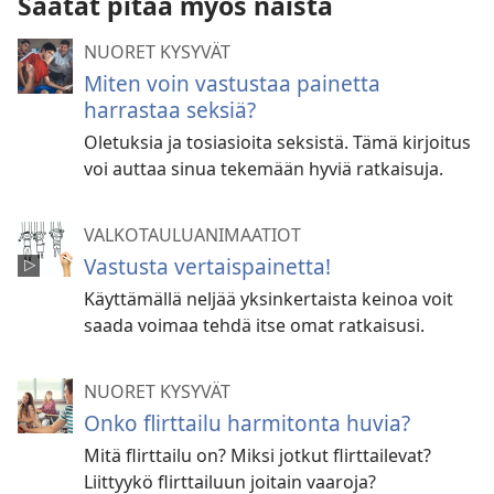
Saatat pitää myös näistä
NUORET KYSYVÄT
Miten voin vastustaa painetta
harrastaa seksiä?
Oletuksia ja tosiasioita seksistä. Tämä kirjoitus
voi auttaa sinua tekemään hyviä ratkaisuja.
VALKOTAULUANIMAATIOT
Vastusta vertaispainetta!
Käyttämällä neljää yksinkertaista keinoa voit
saada voimaa tehdä itse omat ratkaisusi.
NUORET KYSYVÄT
Onko flirttailu harmitonta huvia?
Mitä flirttailu on? Miksi jotkut flirttailevat?
Liittyykö flirttailuun joitain vaaroja?