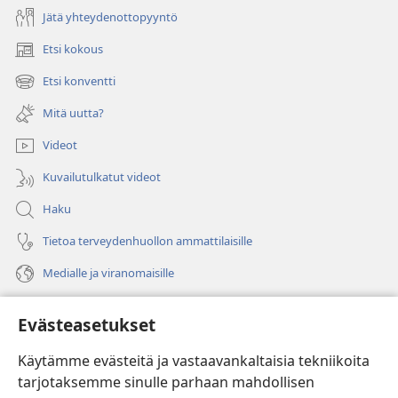
Jätä yhteydenottopyyntö
Etsi kokous
(avaa
uuden
Etsi konventti
(avaa
ikkunan)
uuden
Mitä uutta?
ikkunan)
Videot
Kuvailutulkatut videot
Haku
Tietoa terveydenhuollon ammattilaisille
Medialle ja viranomaisille
Ohje
Evästeasetukset
Lahjoitukset
(avaa
Käytämme evästeitä ja vastaavankaltaisia tekniikoita
uuden
tarjotaksemme sinulle parhaan mahdollisen
ikkunan)