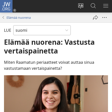
JW.ORG
Kirjaudu
(avaa
Vaihda
Hae
NÄ
uuden
sivuston
JW.ORG-
VA
Elämää nuorena
ikkunan)
kieli
sivustolta
LUE
Elämää nuorena: Vastusta
vertaispainetta
Miten Raamatun periaatteet voivat auttaa sinua
vastustamaan vertaispainetta?