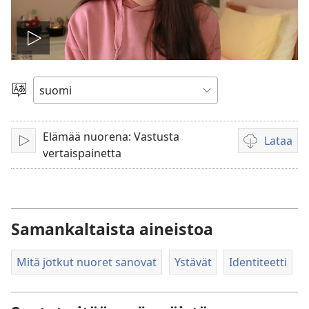
Toista
video
Valitse
kieli
Elämää nuorena: Vastusta
Lataa
Toista
Videoiden
vertaispainetta
latausvaihto
Samankaltaista aineistoa
Mitä jotkut nuoret sanovat
Ystävät
Identiteetti