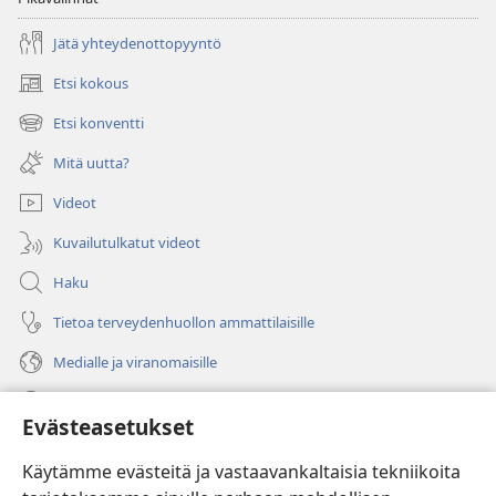
Jätä yhteydenottopyyntö
Etsi kokous
(avaa
uuden
Etsi konventti
(avaa
ikkunan)
uuden
Mitä uutta?
ikkunan)
Videot
Kuvailutulkatut videot
Haku
Tietoa terveydenhuollon ammattilaisille
Medialle ja viranomaisille
Ohje
Evästeasetukset
Lahjoitukset
(avaa
Käytämme evästeitä ja vastaavankaltaisia tekniikoita
uuden