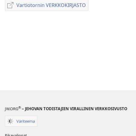
latausvaihtoehdot
Vartiotornin VERKKOKIRJASTO
Vartiotornin
VALTAKUNNAN
VERKKOKIRJASTO
PALVELUKSEMME
Heinäkuu 2012
®
JW.ORG
– JEHOVAN TODISTAJIEN VIRALLINEN VERKKOSIVUSTO
Väriteema
Pikavalinnat