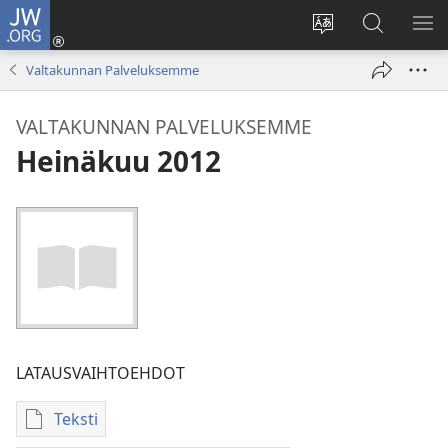
JW.ORG
Kirjaudu
(avaa
Vaihda
Hae
NÄ
uuden
sivuston
JW.ORG-
VA
Valtakunnan Palveluksemme
ikkunan)
kieli
sivustolta
VALTAKUNNAN PALVELUKSEMME
Heinäkuu 2012
LATAUSVAIHTOEHDOT
Teksti
Julkaisujen