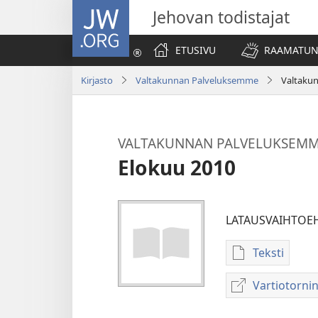
JW.ORG
Jehovan todistajat
ETUSIVU
RAAMATUN
Kirjasto
Valtakunnan Palveluksemme
Valtaku
VALTAKUNNAN PALVELUKSEM
Elokuu 2010
LATAUSVAIHTOE
Teksti
Julkaisujen
latausvaih
Vartiotorn
VALTAKUN
PALVELUK