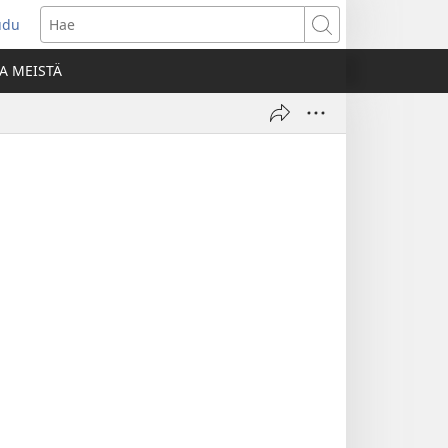
udu
aa
Hae
den
A MEISTÄ
unan)