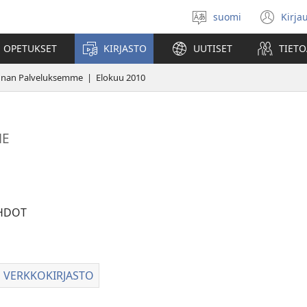
suomi
Kirja
Valitse
(av
kieli
uu
 OPETUKSET
KIRJASTO
UUTISET
TIETO
ikk
nnan Palveluksemme | Elokuu 2010
ME
HDOT
toehdot
in VERKKOKIRJASTO
Vartiotornin
NAN
VERKKOKIRJASTO
SEMME