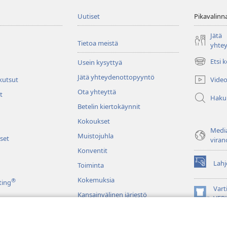
Uutiset
Pikavalinn
Jätä
Tietoa meistä
yhte
Etsi 
Usein kysyttyä
(avaa
uuden
Jätä yhteydenottopyyntö
Video
 kutsut
ikkunan)
Ota yhteyttä
t
Haku
Betelin kiertokäynnit
Kokoukset
Media
Muistojuhla
set
viran
Konventit
Lahj
Toiminta
(avaa
uuden
Kokemuksia
®
ting
ikkunan)
Vart
Kansainvälinen järjestö
(avaa
VER
uuden
JW L
ikkunan)