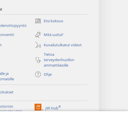
at
Etsi kokous
(avaa
ydenottopyyntö
uuden
ikkunan)
konventti
Mitä uutta?
t
Kuvailutulkatut videot
Tietoa
terveydenhuollon
ammattilaisille
lle ja
Ohje
omaisille
oitukset
iotornin
®
JW Hub
(avaa
KKOKIRJASTO
uuden
®
ikkunan)
ibrary
Watchtower Library