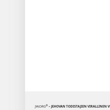
Elokuu 201
®
JW.ORG
– JEHOVAN TODISTAJIEN VIRALLINEN 