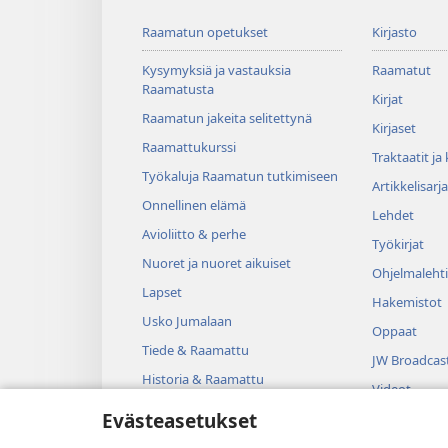
Raamatun opetukset
Kirjasto
Kysymyksiä ja vastauksia
Raamatut
Raamatusta
Kirjat
Raamatun jakeita selitettynä
Kirjaset
Raamattukurssi
Traktaatit ja
Työkaluja Raamatun tutkimiseen
Artikkelisarja
Onnellinen elämä
Lehdet
Avioliitto & perhe
Työkirjat
Nuoret ja nuoret aikuiset
Ohjelmalehti
Lapset
Hakemistot
Usko Jumalaan
Oppaat
Tiede & Raamattu
JW Broadcas
Historia & Raamattu
Videot
Evästeasetukset
Musiikki
Kuunnelmat