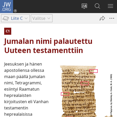
JW.ORG
Kirjaudu
(avaa
Vaihda
Hae
NÄ
uuden
sivuston
JW.ORG-
VA
Liite C
Valitse
ikkunan)
kieli
sivustolta
C1
Jumalan nimi palautettu
Uuteen testamenttiin
Jeesuksen ja hänen
apostoliensa ollessa
maan päällä Jumalan
nimi, Tetragrammi,
esiintyi Raamatun
heprealaisten
kirjoitusten eli Vanhan
testamentin
heprealaisissa