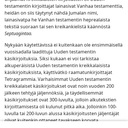
testamentin kirjoittajat lainasivat Vanhaa testamenttia,
heidän on siis täytynyt nähdä Jumalan nimi,
lainasivatpa he Vanhan testamentin heprealaista
tekstiä suoraan tai sen kreikankielistä käännöstä
Septuagintaa.
Nykyään käytettävissä ei kuitenkaan ole ensimmäisellä
vuosisadalla laadittuja Uuden testamentin
käsikirjoituksia. Siksi kukaan ei voi tarkistaa
alkuperäisistä Uuden testamentin kreikkalaisista
käsikirjoituksista, käyttivätkö raamatunkirjoittajat
Tetragrammia. Varhaisimmat Uuden testamentin
kreikkalaiset käsikirjoitukset ovat noin vuoden 200
jälkeen tehtyjä jäljennöksiä, ja täydellisemmät
käsikirjoitukset ovat 300-luvulta, jolloin alkutekstien
kirjoittamisesta oli kulunut pitkä aika. Jolloinkin 100-
luvulla tai 200-luvun alussa käsikirjoitusten jäljentäjät
olivat kuitenkin ottaneet tavakseen korvata
Tetragrammin esimerkiksi arvonimellä Herra tai