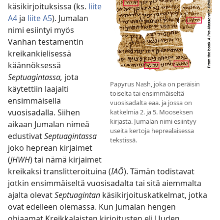
käsikirjoituksissa (ks.
liite
A4
ja
liite A5
). Jumalan
nimi esiintyi myös
Vanhan testamentin
kreikankielisessä
käännöksessä
Septuagintassa,
jota
Papyrus Nash, joka on peräisin
käytettiin laajalti
toiselta tai ensimmäiseltä
ensimmäisellä
vuosisadalta eaa. ja jossa on
vuosisadalla. Siihen
katkelmia 2. ja 5. Mooseksen
kirjasta. Jumalan nimi esiintyy
aikaan Jumalan nimeä
useita kertoja heprealaisessa
edustivat
Septuagintassa
tekstissä.
joko heprean kirjaimet
(
JHWH
) tai nämä kirjaimet
kreikaksi translitteroituina (
IAŌ
). Tämän todistavat
jotkin ensimmäiseltä vuosisadalta tai sitä aiemmalta
ajalta olevat
Septuagintan
käsikirjoituskatkelmat, jotka
ovat edelleen olemassa. Kun Jumalan hengen
ohjaamat Kreikkalaisten kirjoitusten eli Uuden