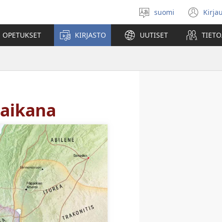
suomi
Kirja
Valitse
(av
kieli
uu
 OPETUKSET
KIRJASTO
UUTISET
TIETO
ikk
 aikana