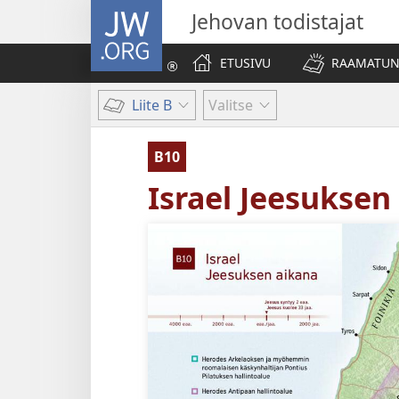
JW.ORG
Jehovan todistajat
ETUSIVU
RAAMATUN
Liite B
Valitse
B10
Israel Jeesuksen