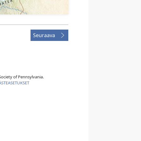
Seuraava
ociety of Pennsylvania.
ÄSTEASETUKSET