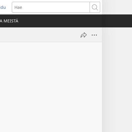
udu
aa
Hae
den
A MEISTÄ
unan)