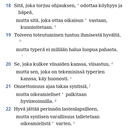
18
*
Sitä, joka torjuu ohjauksen,
odottaa köyhyys ja
häpeä,
*
mutta sitä, joka ottaa oikaisun
vastaan,
a
kunnioitetaan.
19
Toiveen toteutuminen tuntuu ihmisestä hyvältä,
b
mutta typerä ei millään halua luopua pahasta.
c
d
20
Se, joka kulkee viisaiden kanssa, viisastuu,
mutta sen, joka on tekemisissä typerien
e
kanssa, käy huonosti.
f
21
Onnettomuus ajaa takaa syntisiä,
*
mutta oikeamieliset
palkitaan
g
hyvinvoinnilla.
22
Hyvä jättää perinnön lastenlapsilleen,
mutta syntisen varallisuus talletetaan
h
*
oikeamielistä
varten.