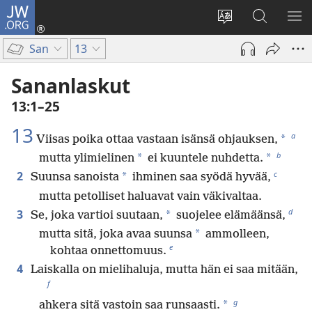
JW.ORG
Kirjaudu
(avaa
Vaihda
Hae
NÄ
uuden
sivuston
JW.ORG-
VA
San
13
ikkunan)
kieli
sivustolta
Sananlaskut
13:1–25
13
a
*
Viisas poika ottaa vastaan isänsä ohjauksen,
b
*
*
mutta ylimielinen
ei kuuntele nuhdetta.
c
2
*
Suunsa sanoista
ihminen saa syödä hyvää,
mutta petolliset haluavat vain väkivaltaa.
d
3
*
Se, joka vartioi suutaan,
suojelee elämäänsä,
*
mutta sitä, joka avaa suunsa
ammolleen,
e
kohtaa onnettomuus.
4
Laiskalla on mielihaluja, mutta hän ei saa mitään,
f
g
*
ahkera sitä vastoin saa runsaasti.