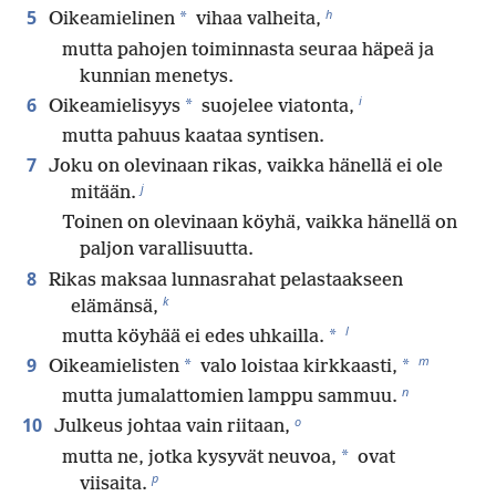
h
5
*
Oikeamielinen
vihaa valheita,
mutta pahojen toiminnasta seuraa häpeä ja
kunnian menetys.
i
6
*
Oikeamielisyys
suojelee viatonta,
mutta pahuus kaataa syntisen.
7
Joku on olevinaan rikas, vaikka hänellä ei ole
j
mitään.
Toinen on olevinaan köyhä, vaikka hänellä on
paljon varallisuutta.
8
Rikas maksaa lunnasrahat pelastaakseen
k
elämänsä,
l
*
mutta köyhää ei edes uhkailla.
m
9
*
*
Oikeamielisten
valo loistaa kirkkaasti,
n
mutta jumalattomien lamppu sammuu.
o
10
Julkeus johtaa vain riitaan,
*
mutta ne, jotka kysyvät neuvoa,
ovat
p
viisaita.