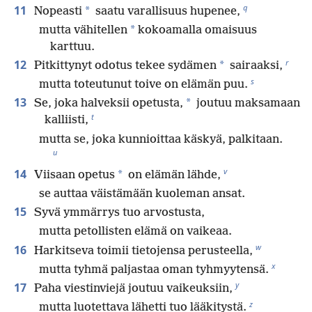
q
11
*
Nopeasti
saatu varallisuus hupenee,
*
mutta vähitellen
kokoamalla omaisuus
karttuu.
r
12
*
Pitkittynyt odotus tekee sydämen
sairaaksi,
s
mutta toteutunut toive on elämän puu.
13
*
Se, joka halveksii opetusta,
joutuu maksamaan
t
kalliisti,
mutta se, joka kunnioittaa käskyä, palkitaan.
u
v
14
*
Viisaan opetus
on elämän lähde,
se auttaa väistämään kuoleman ansat.
15
Syvä ymmärrys tuo arvostusta,
mutta petollisten elämä on vaikeaa.
w
16
Harkitseva toimii tietojensa perusteella,
x
mutta tyhmä paljastaa oman tyhmyytensä.
y
17
Paha viestinviejä joutuu vaikeuksiin,
z
mutta luotettava lähetti tuo lääkitystä.