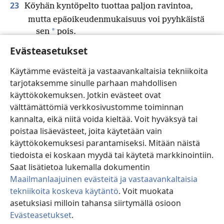
23
Köyhän kyntöpelto tuottaa paljon ravintoa,
mutta epäoikeudenmukaisuus voi pyyhkäistä
*
sen
pois.
i
24
*
Se, joka ei rankaise lastaan, vihaa häntä,
Evästeasetukset
*
mutta se, joka rakastaa häntä, ohjaa
häntä
j
Käytämme evästeitä ja vastaavankaltaisia tekniikoita
*
valppaasti.
tarjotaksemme sinulle parhaan mahdollisen
k
25
*
Oikeamielinen
syö itsensä kylläiseksi,
käyttökokemuksen. Jotkin evästeet ovat
l
mutta jumalattoman vatsa on tyhjä.
välttämättömiä verkkosivustomme toiminnan
kannalta, eikä niitä voida kieltää. Voit hyväksyä tai
poistaa lisäevästeet, joita käytetään vain
Edellinen
Seuraava
käyttökokemuksesi parantamiseksi. Mitään näistä
tiedoista ei koskaan myydä tai käytetä markkinointiin.
Saat lisätietoa lukemalla dokumentin
Maailmanlaajuinen evästeitä ja vastaavankaltaisia
Tämän julkaisun tekijänoikeudet
tekniikoita koskeva käytäntö
. Voit muokata
asetuksiasi milloin tahansa siirtymällä osioon
Copyright
©
2026
Watch Tower Bible and Tract Society of
Pennsylvania.
Evästeasetukset
.
Si
KÄYTTÖEHDOT
|
TIETOSUOJAKÄYTÄNTÖ
|
EVÄSTEASETUKSET