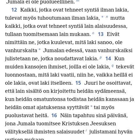
m
Jumala ei ole puolueellinen.
12
Kaikki, jotka ovat tehneet syntiä ilman lakia,
n
*
tulevat myös tuhoutumaan ilman lakia,
mutta
kaikki, jotka ovat tehneet syntiä lain alaisuudessa,
o
13
tullaan tuomitsemaan lain mukaan.
Eivät
nimittäin ne, jotka kuulevat, mitä laki sanoo, ole
*
vanhurskaita
Jumalan edessä, vaan vanhurskaiksi
p
14
julistetaan ne, jotka noudattavat lakia.
Kun
q
muiden kansojen ihmiset, joilla ei ole lakia,
tekevät
luonnostaan, mitä laki vaatii, niin he, vaikka heillä ei
15
ole lakia, ovat laki itselleen.
Juuri he osoittavat,
että lain sisältö on kirjoitettu heidän sydämeensä,
kun heidän omatuntonsa todistaa heidän kanssaan ja
*
heidän omat ajatuksensa syyttävät
tai myös
16
puolustavat heitä.
Näin tapahtuu sinä päivänä,
jona Jumala tuomitsee Kristuksen Jeesuksen
r
välityksellä ihmisten salaisuudet
julistamani hyvän