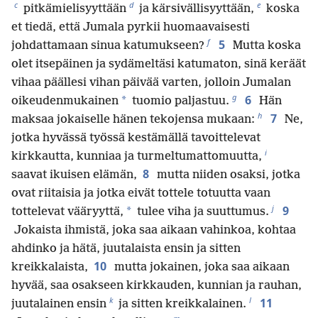
c
d
e
pitkämielisyyttään
ja kärsivällisyyttään,
koska
et tiedä, että Jumala pyrkii huomaavaisesti
f
5
johdattamaan sinua katumukseen?
Mutta koska
olet itsepäinen ja sydämeltäsi katumaton, sinä keräät
vihaa päällesi vihan päivää varten, jolloin Jumalan
g
6
*
oikeudenmukainen
tuomio paljastuu.
Hän
h
7
maksaa jokaiselle hänen tekojensa mukaan:
Ne,
jotka hyvässä työssä kestämällä tavoittelevat
i
kirkkautta, kunniaa ja turmeltumattomuutta,
8
saavat ikuisen elämän,
mutta niiden osaksi, jotka
ovat riitaisia ja jotka eivät tottele totuutta vaan
j
9
*
tottelevat vääryyttä,
tulee viha ja suuttumus.
Jokaista ihmistä, joka saa aikaan vahinkoa, kohtaa
ahdinko ja hätä, juutalaista ensin ja sitten
10
kreikkalaista,
mutta jokainen, joka saa aikaan
hyvää, saa osakseen kirkkauden, kunnian ja rauhan,
k
l
11
juutalainen ensin
ja sitten kreikkalainen.