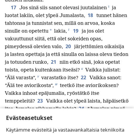
uutisen mukaan.
s
17
Jos sinä siis sanot olevasi juutalainen
ja
18
luotat lakiin, olet ylpeä Jumalasta,
tunnet hänen
tahtonsa ja tunnistat sen, millä on arvoa, koska
t
19
*
sinulle on opetettu
lakia,
ja jos olet
vakuuttunut siitä, että olet sokeiden opas,
20
pimeydessä olevien valo,
järjettömien oikaisija
ja lasten opettaja ja että sinulla on laissa oleva tiedon
21
ja totuuden runko,
niin etkö sinä, joka opetat
u
toista, opeta kuitenkaan itseäsi?
Vaikka julistat:
v
22
”Älä varasta”,
varastatko itse?
Vaikka sanot:
w
”Älä tee aviorikosta”,
teetkö itse aviorikoksen?
Vaikka inhoat epäjumalia, ryöstätkö itse
23
temppeleitä?
Vaikka olet ylpeä laista, häpäisetkö
24
itse Jumalaa rikkomalla lakia?
”Jumalan nimeä
Evästeasetukset
herjataan teidän takianne kansojen keskuudessa”,
x
niin kuin on kirjoitettu.
Käytämme evästeitä ja vastaavankaltaisia tekniikoita
y
25
Ympärileikkauksestahan
on hyötyä vain, jos