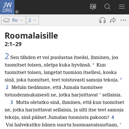
JW.ORG
Kirjaudu
(avaa
Vaihda
Hae
NÄ
uuden
sivuston
JW.ORG-
VA
Ro
2
ikkunan)
kieli
sivustolta
Roomalaisille
2:1–29
2
Sen tähden et voi puolustaa itseäsi, ihminen, jos
a
tuomitset toisen, oletpa kuka hyvänsä.
Kun
tuomitset toisen, langetat tuomion itsellesi, koska
b
sinä, joka tuomitset, teet toistuvasti samoja tekoja.
2
Mehän tiedämme, että Jumala tuomitsee
*
totuudenmukaisesti ne, jotka harjoittavat
sellaisia.
3
Mutta oletatko sinä, ihminen, että kun tuomitset
ne, jotka harjoittavat sellaisia, ja silti itse teet samoja
4
tekoja, sinä pääset Jumalan tuomiota pakoon?
*
Vai halveksitko hänen suurta huomaavaisuuttaan,