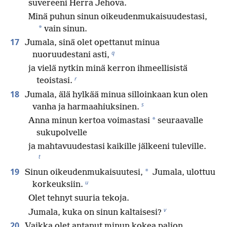
suvereeni Herra Jehova.
Minä puhun sinun oikeudenmukaisuudestasi,
*
vain sinun.
17
Jumala, sinä olet opettanut minua
q
nuoruudestani asti,
ja vielä nytkin minä kerron ihmeellisistä
r
teoistasi.
18
Jumala, älä hylkää minua silloinkaan kun olen
s
vanha ja harmaahiuksinen.
*
Anna minun kertoa voimastasi
seuraavalle
sukupolvelle
ja mahtavuudestasi kaikille jälkeeni tuleville.
t
19
*
Sinun oikeudenmukaisuutesi,
Jumala, ulottuu
u
korkeuksiin.
Olet tehnyt suuria tekoja.
v
Jumala, kuka on sinun kaltaisesi?
20
Vaikka olet antanut minun kokea paljon