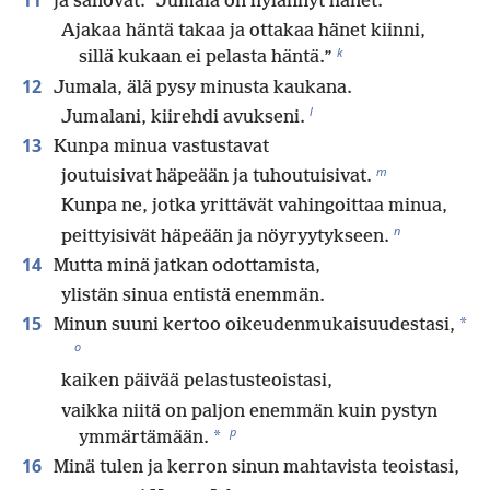
11
ja sanovat: ”Jumala on hylännyt hänet.
Ajakaa häntä takaa ja ottakaa hänet kiinni,
k
sillä kukaan ei pelasta häntä.”
12
Jumala, älä pysy minusta kaukana.
l
Jumalani, kiirehdi avukseni.
13
Kunpa minua vastustavat
m
joutuisivat häpeään ja tuhoutuisivat.
Kunpa ne, jotka yrittävät vahingoittaa minua,
n
peittyisivät häpeään ja nöyryytykseen.
14
Mutta minä jatkan odottamista,
ylistän sinua entistä enemmän.
15
*
Minun suuni kertoo oikeudenmukaisuudestasi,
o
kaiken päivää pelastusteoistasi,
vaikka niitä on paljon enemmän kuin pystyn
p
*
ymmärtämään.
16
Minä tulen ja kerron sinun mahtavista teoistasi,