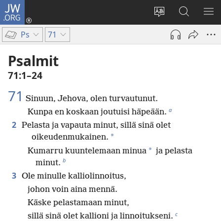
JW.ORG
Kirjaudu
(avaa
Vaihda
Hae
NÄ
uuden
sivuston
JW.ORG-
VA
Ps
71
ikkunan)
kieli
sivustolta
Psalmit
71:1–24
71
Sinuun, Jehova, olen turvautunut.
a
Kunpa en koskaan joutuisi häpeään.
2
Pelasta ja vapauta minut, sillä sinä olet
*
oikeudenmukainen.
*
Kumarru kuuntelemaan minua
ja pelasta
b
minut.
3
Ole minulle kalliolinnoitus,
johon voin aina mennä.
Käske pelastamaan minut,
c
sillä sinä olet kallioni ja linnoitukseni.