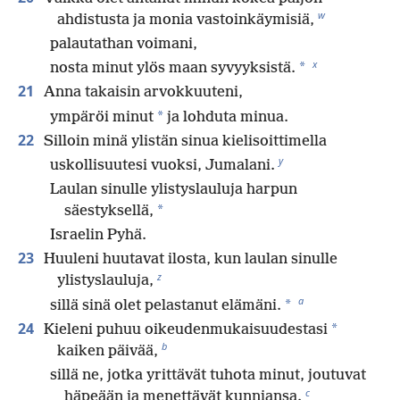
w
ahdistusta ja monia vastoinkäymisiä,
palautathan voimani,
x
*
nosta minut ylös maan syvyyksistä.
21
Anna takaisin arvokkuuteni,
*
ympäröi minut
ja lohduta minua.
22
Silloin minä ylistän sinua kielisoittimella
y
uskollisuutesi vuoksi, Jumalani.
Laulan sinulle ylistyslauluja harpun
*
säestyksellä,
Israelin Pyhä.
23
Huuleni huutavat ilosta, kun laulan sinulle
z
ylistyslauluja,
a
*
sillä sinä olet pelastanut elämäni.
24
*
Kieleni puhuu oikeudenmukaisuudestasi
b
kaiken päivää,
sillä ne, jotka yrittävät tuhota minut, joutuvat
c
häpeään ja menettävät kunniansa.