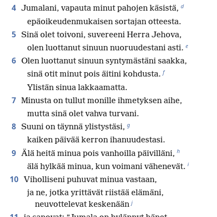
d
4
Jumalani, vapauta minut pahojen käsistä,
epäoikeudenmukaisen sortajan otteesta.
5
Sinä olet toivoni, suvereeni Herra Jehova,
e
olen luottanut sinuun nuoruudestani asti.
6
Olen luottanut sinuun syntymästäni saakka,
f
sinä otit minut pois äitini kohdusta.
Ylistän sinua lakkaamatta.
7
Minusta on tullut monille ihmetyksen aihe,
mutta sinä olet vahva turvani.
g
8
Suuni on täynnä ylistystäsi,
kaiken päivää kerron ihanuudestasi.
h
9
Älä heitä minua pois vanhoilla päivilläni,
i
älä hylkää minua, kun voimani vähenevät.
10
Viholliseni puhuvat minua vastaan,
ja ne, jotka yrittävät riistää elämäni,
j
neuvottelevat keskenään