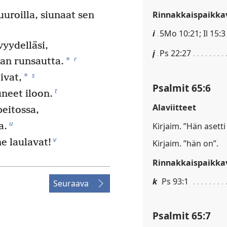
Rinnakkaispaikkav
uroilla, siunaat sen
i
5Mo 10:21; Il 15:3
yydelläsi,
j
Ps 22:27
r
*
laan runsautta.
s
*
ivat,
Psalmit 65:6
t
neet iloon.
Alaviitteet
eitossa,
u
a.
Kirjaim. ”Hän asetti
v
e laulavat!
Kirjaim. ”hän on”.
Rinnakkaispaikkav
k
Ps 93:1
Seuraava
Psalmit 65:7