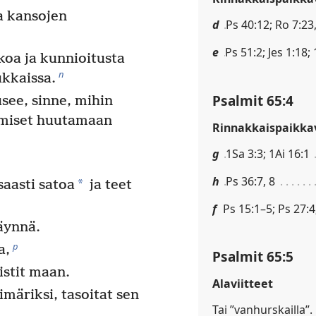
a kansojen
d
Ps 40:12; Ro 7:23
e
Ps 51:2; Jes 1:18; 
koa ja kunnioitusta
n
ukkaissa.
Psalmit 65:4
usee, sinne, mihin
ihmiset huutamaan
Rinnakkaispaikkav
g
1Sa 3:3; 1Ai 16:1
h
Ps 36:7, 8
*
aasti satoa
ja teet
f
Ps 15:1–5; Ps 27:4
äynnä.
p
a,
Psalmit 65:5
mistit maan.
Alaviitteet
imäriksi, tasoitat sen
Tai ”vanhurskailla”.