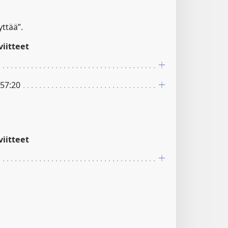
yttää”.
iitteet
 57:20
iitteet