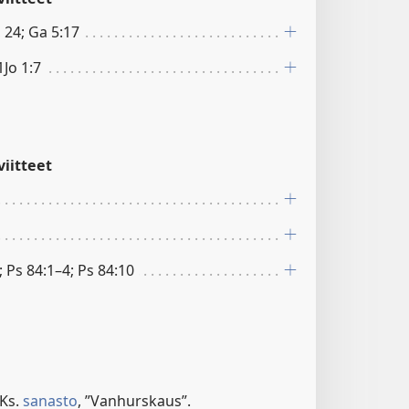
, 24; Ga 5:17
1Jo 1:7
iitteet
; Ps 84:1–4; Ps 84:10
 Ks.
sanasto
, ”Vanhurskaus”.