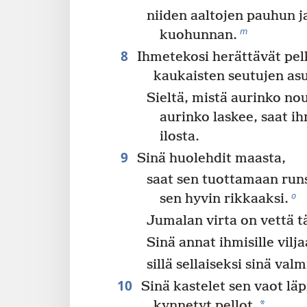
niiden aaltojen pauhun j
m
kuohunnan.
8
Ihmetekosi herättävät pel
kaukaisten seutujen as
Sieltä, mistä aurinko no
aurinko laskee, saat 
ilosta.
9
Sinä huolehdit maasta,
saat sen tuottamaan runs
o
sen hyvin rikkaaksi.
Jumalan virta on vettä t
Sinä annat ihmisille vilja
sillä sellaiseksi sinä val
10
Sinä kastelet sen vaot läp
*
kynnetyt pellot.