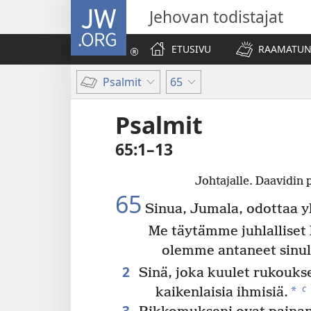
JW.ORG
Jehovan todistajat
ETUSIVU
RAAMATUN
Psalmit
65
Psalmit
65:1–13
Johtajalle. Daavidin 
65
Sinua, Jumala, odottaa yl
Me täytämme juhlalliset 
olemme antaneet sinul
2
Sinä, joka kuulet rukoukse
c
*
kaikenlaisia ihmisiä.
3