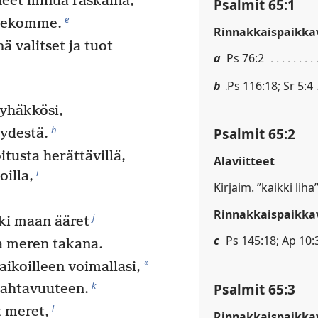
eet minua raskaina,
Psalmit 65:1
e
ntekomme.
Rinnakkaispaikkav
ä valitset ja tuot
a
Ps 76:2
b
Ps 116:18; Sr 5:4
pyhäkkösi,
h
Psalmit 65:2
ydestä.
tusta herättävillä,
Alaviitteet
i
oilla,
Kirjaim. ”kaikki liha”
Rinnakkaispaikkav
j
ki maan ääret
c
Ps 145:18; Ap 10:3
a meren takana.
*
aikoilleen voimallasi,
k
Psalmit 65:3
ahtavuuteen.
l
 meret,
Rinnakkaispaikkav