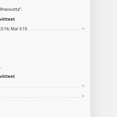
 lihavuutta”.
iitteet
3:16; Mal 3:10
.
iitteet