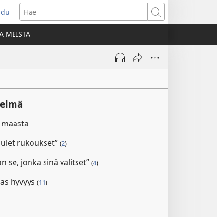
udu
aa
Hae
den
A MEISTÄ
unan)
telmä
i maasta
kuulet rukoukset”
(
2
)
n se, jonka sinä valitset”
(
4
)
sas hyvyys
(
11
)