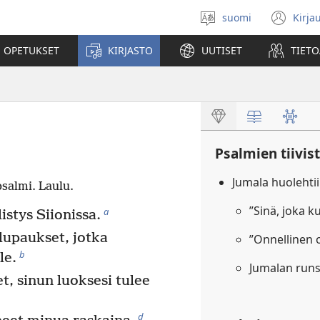
suomi
Kirja
Valitse
(av
kieli
uu
 OPETUKSET
KIRJASTO
UUTISET
TIETO
ikk
Psalmien tiivis
Jumala huolehti
psalmi. Laulu.
”Sinä, joka 
a
istys Siionissa.
lupaukset, jotka
”Onnellinen o
b
le.
Jumalan run
t, sinun luoksesi tulee
d