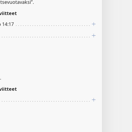
litsevuotavaksi”.
iitteet
p 14:17
.
iitteet