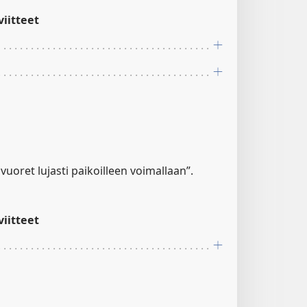
iitteet
 vuoret lujasti paikoilleen voimallaan”.
iitteet