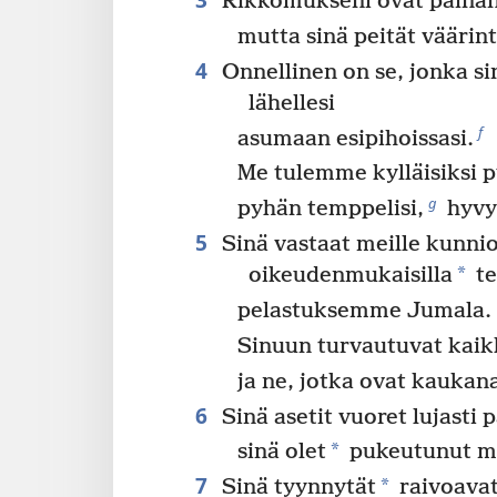
Rikkomukseni ovat painan
mutta sinä peität vääri
4
Onnellinen on se, jonka sin
lähellesi
f
asumaan esipihoissasi.
Me tulemme kylläisiksi 
g
pyhän temppelisi,
hyvy
5
Sinä vastaat meille kunnioi
*
oikeudenmukaisilla
te
pelastuksemme Jumala.
Sinuun turvautuvat kaik
ja ne, jotka ovat kaukan
6
Sinä asetit vuoret lujasti p
*
sinä olet
pukeutunut m
7
*
Sinä tyynnytät
raivoavat