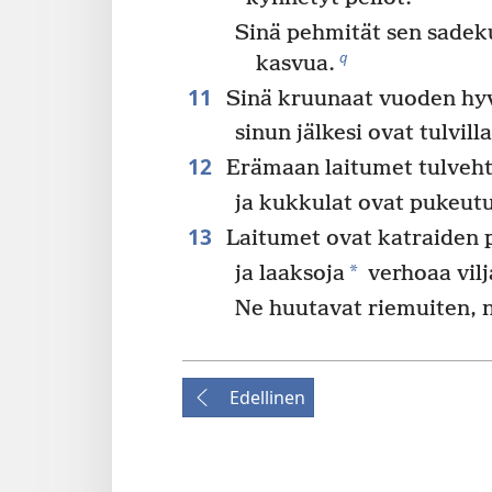
Sinä pehmität sen sadeku
q
kasvua.
11
Sinä kruunaat vuoden hyv
sinun jälkesi ovat tulvil
12
Erämaan laitumet tulveht
ja kukkulat ovat pukeutu
13
Laitumet ovat katraiden p
*
ja laaksoja
verhoaa vilj
Ne huutavat riemuiten, n
Edellinen