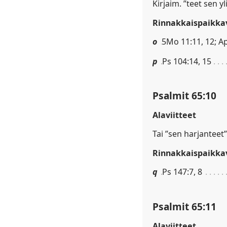
Kirjaim. ”teet sen y
Rinnakkaispaikkav
o
5Mo 11:11, 12; A
p
Ps 104:14, 15
Psalmit 65:10
Alaviitteet
Tai ”sen harjanteet”
Rinnakkaispaikkav
q
Ps 147:7, 8
Psalmit 65:11
Alaviitteet