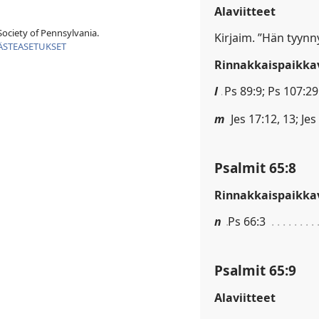
Alaviitteet
ociety of Pennsylvania.
Kirjaim. ”Hän tyynn
ÄSTEASETUKSET
Rinnakkaispaikkav
l
Ps 89:9; Ps 107:29
m
Jes 17:12, 13; Jes
Psalmit 65:8
Rinnakkaispaikkav
n
Ps 66:3
Psalmit 65:9
Alaviitteet