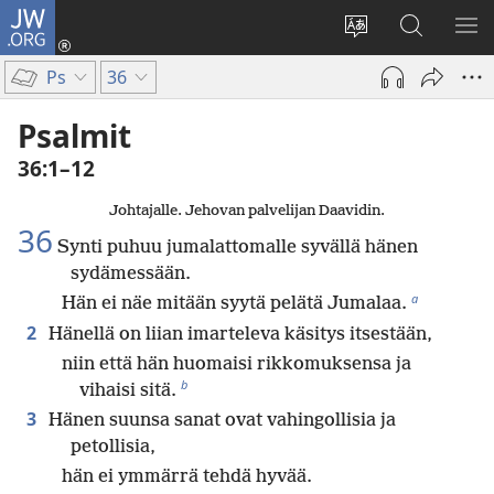
JW.ORG
Kirjaudu
(avaa
Vaihda
Hae
NÄ
uuden
sivuston
JW.ORG-
VA
Ps
36
ikkunan)
kieli
sivustolta
Psalmit
36:1–12
Johtajalle. Jehovan palvelijan Daavidin.
36
Synti puhuu jumalattomalle syvällä hänen
sydämessään.
a
Hän ei näe mitään syytä pelätä Jumalaa.
2
Hänellä on liian imarteleva käsitys itsestään,
niin että hän huomaisi rikkomuksensa ja
b
vihaisi sitä.
3
Hänen suunsa sanat ovat vahingollisia ja
petollisia,
hän ei ymmärrä tehdä hyvää.