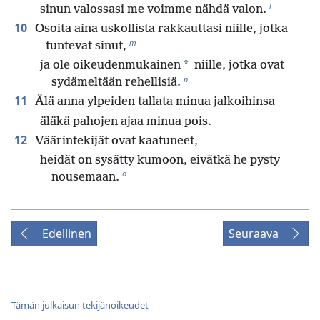
l
sinun valossasi me voimme nähdä valon.
10
Osoita aina uskollista rakkauttasi niille, jotka
m
tuntevat sinut,
*
ja ole oikeudenmukainen
niille, jotka ovat
n
sydämeltään rehellisiä.
11
Älä anna ylpeiden tallata minua jalkoihinsa
äläkä pahojen ajaa minua pois.
12
Väärintekijät ovat kaatuneet,
heidät on sysätty kumoon, eivätkä he pysty
o
nousemaan.
Edellinen
Seuraava
Tämän julkaisun tekijänoikeudet