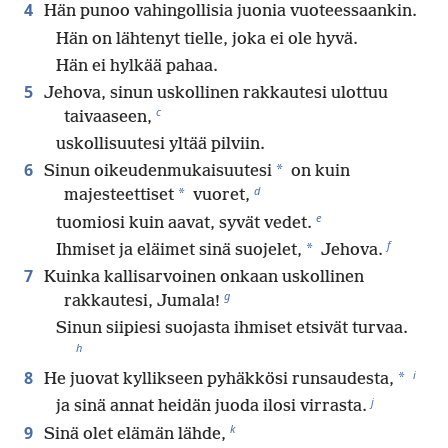
4
Hän punoo vahingollisia juonia vuoteessaankin.
Hän on lähtenyt tielle, joka ei ole hyvä.
Hän ei hylkää pahaa.
5
Jehova, sinun uskollinen rakkautesi ulottuu
c
taivaaseen,
uskollisuutesi yltää pilviin.
6
*
Sinun oikeudenmukaisuutesi
on kuin
d
*
majesteettiset
vuoret,
e
tuomiosi kuin aavat, syvät vedet.
f
*
Ihmiset ja eläimet sinä suojelet,
Jehova.
7
Kuinka kallisarvoinen onkaan uskollinen
g
rakkautesi, Jumala!
Sinun siipiesi suojasta ihmiset etsivät turvaa.
h
i
8
*
He juovat kyllikseen pyhäkkösi runsaudesta,
j
ja sinä annat heidän juoda ilosi virrasta.
k
9
Sinä olet elämän lähde,