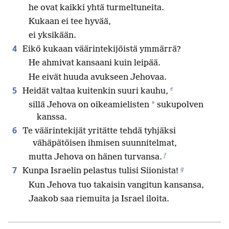
he ovat kaikki yhtä turmeltuneita.
Kukaan ei tee hyvää,
ei yksikään.
4
Eikö kukaan väärintekijöistä ymmärrä?
He ahmivat kansaani kuin leipää.
He eivät huuda avukseen Jehovaa.
e
5
Heidät valtaa kuitenkin suuri kauhu,
*
sillä Jehova on oikeamielisten
sukupolven
kanssa.
6
Te väärintekijät yritätte tehdä tyhjäksi
vähäpätöisen ihmisen suunnitelmat,
f
mutta Jehova on hänen turvansa.
g
7
Kunpa Israelin pelastus tulisi Siionista!
Kun Jehova tuo takaisin vangitun kansansa,
Jaakob saa riemuita ja Israel iloita.