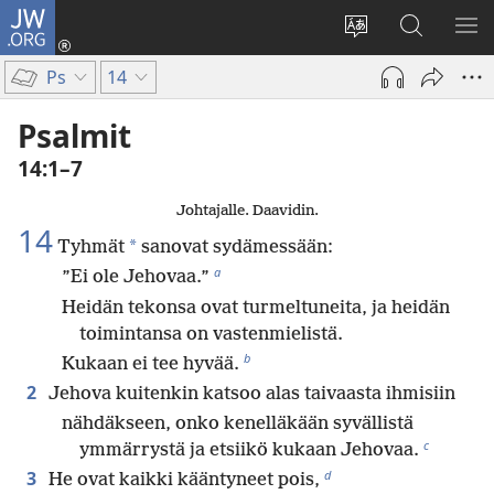
JW.ORG
Kirjaudu
(avaa
Vaihda
Hae
NÄ
uuden
sivuston
JW.ORG-
VA
Ps
14
ikkunan)
kieli
sivustolta
Psalmit
14:1–7
Johtajalle. Daavidin.
14
*
Tyhmät
sanovat sydämessään:
a
”Ei ole Jehovaa.”
Heidän tekonsa ovat turmeltuneita, ja heidän
toimintansa on vastenmielistä.
b
Kukaan ei tee hyvää.
2
Jehova kuitenkin katsoo alas taivaasta ihmisiin
nähdäkseen, onko kenelläkään syvällistä
c
ymmärrystä ja etsiikö kukaan Jehovaa.
d
3
He ovat kaikki kääntyneet pois,