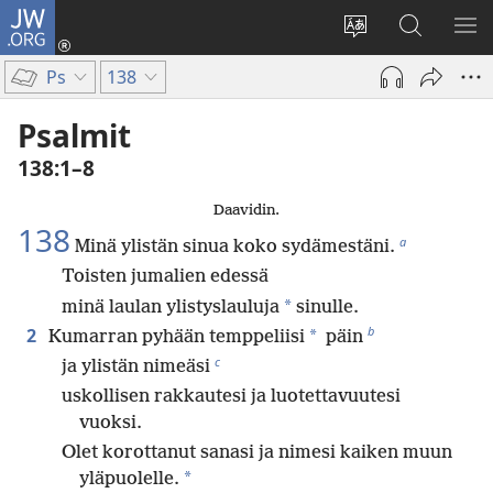
JW.ORG
Kirjaudu
(avaa
Vaihda
Hae
NÄ
uuden
sivuston
JW.ORG-
VA
Ps
138
ikkunan)
kieli
sivustolta
Psalmit
138:1–8
Daavidin.
138
a
Minä ylistän sinua koko sydämestäni.
Toisten jumalien edessä
*
minä laulan ylistyslauluja
sinulle.
b
2
*
Kumarran pyhään temppeliisi
päin
c
ja ylistän nimeäsi
uskollisen rakkautesi ja luotettavuutesi
vuoksi.
Olet korottanut sanasi ja nimesi kaiken muun
*
yläpuolelle.