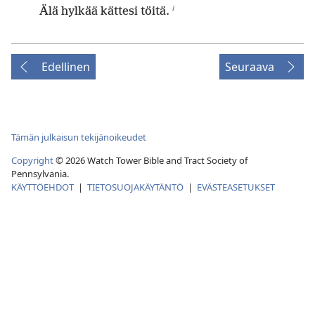
l
Älä hylkää kättesi töitä.
Edellinen
Seuraava
Tämän julkaisun tekijänoikeudet
Copyright
©
2026
Watch Tower Bible and Tract Society of
Pennsylvania.
KÄYTTÖEHDOT
|
TIETOSUOJAKÄYTÄNTÖ
|
EVÄSTEASETUKSET