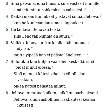
d
3
Sinä päivänä, jona huusin, sinä vastasit minulle,
e
sinä teit minut rohkeaksi ja vahvaksi.
f
4
Kaikki maan kuninkaat ylistävät sinua, Jehova,
kun he kuulevat lausumasi lupaukset.
5
He laulavat Jehovan teistä,
g
sillä Jehovan kunnia on suuri.
6
Vaikka Jehova on korkealla, hän huomaa
h
nöyrän,
i
*
mutta ylpeää hän ei päästä lähelleen.
7
Silloinkin kun kuljen vaarojen keskellä, sinä
j
pidät minut elossa.
Sinä ojennat kätesi vihaisia vihollisiani
vastaan,
oikea kätesi pelastaa minut.
8
Jehova toteuttaa kaiken, mikä on parhaakseni.
Jehova, sinun uskollinen rakkautesi kestää
k
ikuisesti.