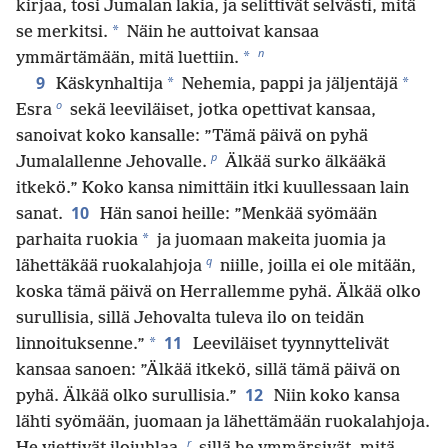
kirjaa, tosi Jumalan lakia, ja selittivät selvästi, mitä
*
se merkitsi.
Näin he auttoivat kansaa
n
*
ymmärtämään, mitä luettiin.
9
*
*
Käskynhaltija
Nehemia, pappi ja jäljentäjä
o
Esra
sekä leeviläiset, jotka opettivat kansaa,
sanoivat koko kansalle: ”Tämä päivä on pyhä
p
Jumalallenne Jehovalle.
Älkää surko älkääkä
itkekö.” Koko kansa nimittäin itki kuullessaan lain
10
sanat.
Hän sanoi heille: ”Menkää syömään
*
parhaita ruokia
ja juomaan makeita juomia ja
q
lähettäkää ruokalahjoja
niille, joilla ei ole mitään,
koska tämä päivä on Herrallemme pyhä. Älkää olko
surullisia, sillä Jehovalta tuleva ilo on teidän
11
*
linnoituksenne.”
Leeviläiset tyynnyttelivät
kansaa sanoen: ”Älkää itkekö, sillä tämä päivä on
12
pyhä. Älkää olko surullisia.”
Niin koko kansa
lähti syömään, juomaan ja lähettämään ruokalahjoja.
r