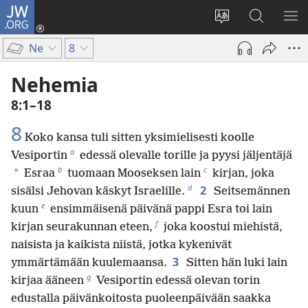
JW.ORG
Kirjaudu
(avaa
Vaihda
Hae
NÄ
uuden
sivuston
JW.ORG-
VA
Ne
8
ikkunan)
kieli
sivustolta
Nehemia
8:1–18
8
Koko kansa tuli sitten yksimielisesti koolle
a
Vesiportin
edessä olevalle torille ja pyysi jäljentäjä
b
c
*
Esraa
tuomaan Mooseksen lain
kirjan, joka
d
2
sisälsi Jehovan käskyt Israelille.
Seitsemännen
e
kuun
ensimmäisenä päivänä pappi Esra toi lain
f
kirjan seurakunnan eteen,
joka koostui miehistä,
naisista ja kaikista niistä, jotka kykenivät
3
ymmärtämään kuulemaansa.
Sitten hän luki lain
g
kirjaa ääneen
Vesiportin edessä olevan torin
edustalla päivänkoitosta puoleenpäivään saakka