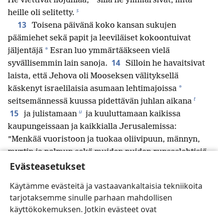
He viettivät ilojuhlaa,
sillä he ymmärsivät, mitä
s
heille oli selitetty.
13
Toisena päivänä koko kansan sukujen
päämiehet sekä papit ja leeviläiset kokoontuivat
*
jäljentäjä
Esran luo ymmärtääkseen vielä
14
syvällisemmin lain sanoja.
Silloin he havaitsivat
laista, että Jehova oli Mooseksen välityksellä
*
käskenyt israelilaisia asumaan lehtimajoissa
t
seitsemännessä kuussa pidettävän juhlan aikana
u
15
ja julistamaan
ja kuuluttamaan kaikissa
kaupungeissaan ja kaikkialla Jerusalemissa:
”Menkää vuoristoon ja tuokaa oliivipuun, männyn,
myrtin ja palmun sekä muiden puiden runsaslehtisiä
Evästeasetukset
oksia tehdäksenne lehtimajoja, niin kuin on
kirjoitettu.”
Käytämme evästeitä ja vastaavankaltaisia tekniikoita
16
Niin kansa lähti ja toi niitä tehdäkseen itselleen
tarjotaksemme sinulle parhaan mahdollisen
lehtimajoja, kukin katolleen, pihalleen, tosi Jumalan
käyttökokemuksen. Jotkin evästeet ovat
v
w
temppelin esipihoille,
Vesiportin torille
tai