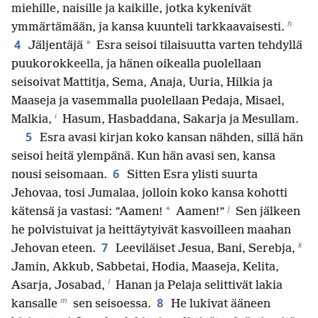
miehille, naisille ja kaikille, jotka kykenivät
h
ymmärtämään, ja kansa kuunteli tarkkaavaisesti.
4
*
Jäljentäjä
Esra seisoi tilaisuutta varten tehdyllä
puukorokkeella, ja hänen oikealla puolellaan
seisoivat Mattitja, Sema, Anaja, Uuria, Hilkia ja
Maaseja ja vasemmalla puolellaan Pedaja, Misael,
i
Malkia,
Hasum, Hasbaddana, Sakarja ja Mesullam.
5
Esra avasi kirjan koko kansan nähden, sillä hän
seisoi heitä ylempänä. Kun hän avasi sen, kansa
6
nousi seisomaan.
Sitten Esra ylisti suurta
Jehovaa, tosi Jumalaa, jolloin koko kansa kohotti
j
*
kätensä ja vastasi: ”Aamen!
Aamen!”
Sen jälkeen
he polvistuivat ja heittäytyivät kasvoilleen maahan
k
7
Jehovan eteen.
Leeviläiset Jesua, Bani, Serebja,
Jamin, Akkub, Sabbetai, Hodia, Maaseja, Kelita,
l
Asarja, Josabad,
Hanan ja Pelaja selittivät lakia
m
8
kansalle
sen seisoessa.
He lukivat ääneen