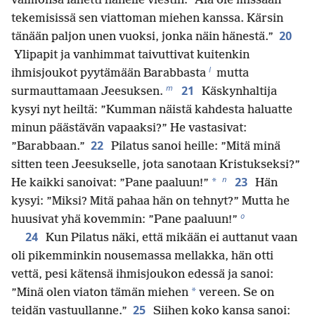
vaimonsa lähetti hänelle viestin: ”Älä ole missään
tekemisissä sen viattoman miehen kanssa. Kärsin
20
tänään paljon unen vuoksi, jonka näin hänestä.”
Ylipapit ja vanhimmat taivuttivat kuitenkin
l
ihmisjoukot pyytämään Barabbasta
mutta
m
21
surmauttamaan Jeesuksen.
Käskynhaltija
kysyi nyt heiltä: ”Kumman näistä kahdesta haluatte
minun päästävän vapaaksi?” He vastasivat:
22
”Barabbaan.”
Pilatus sanoi heille: ”Mitä minä
sitten teen Jeesukselle, jota sanotaan Kristukseksi?”
n
23
*
He kaikki sanoivat: ”Pane paaluun!”
Hän
kysyi: ”Miksi? Mitä pahaa hän on tehnyt?” Mutta he
o
huusivat yhä kovemmin: ”Pane paaluun!”
24
Kun Pilatus näki, että mikään ei auttanut vaan
oli pikemminkin nousemassa mellakka, hän otti
vettä, pesi kätensä ihmisjoukon edessä ja sanoi:
*
”Minä olen viaton tämän miehen
vereen. Se on
25
teidän vastuullanne.”
Siihen koko kansa sanoi: