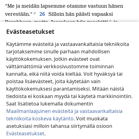
”Me ja meidän lapsemme otamme vastuun hänen
p
26
verestään.”
Silloin hän päästi vapaaksi
q
Barabbaan, mutta Jeesuksen hän ruoskitti
ja
r
Evästeasetukset
luovutti teloitettavaksi paalussa.
27
Sitten käskynhaltijan sotilaat veivät Jeesuksen
Käytämme evästeitä ja vastaavankaltaisia tekniikoita
käskynhaltijan palatsiin ja kokosivat hänen
tarjotaksemme sinulle parhaan mahdollisen
s
28
ympärilleen koko sotilasosaston.
He riisuivat
käyttökokemuksen. Jotkin evästeet ovat
hänet ja kietoivat hänet kirkkaanpunaiseen viittaan,
välttämättömiä verkkosivustomme toiminnan
t
29
ja he punoivat orjantappuroista kruunun ja
kannalta, eikä niitä voida kieltää. Voit hyväksyä tai
laittoivat sen hänen päähänsä ja ruokokepin hänen
poistaa lisäevästeet, joita käytetään vain
oikeaan käteensä. He polvistuivat hänen eteensä ja
käyttökokemuksesi parantamiseksi. Mitään näistä
sanoivat hänelle pilkallisesti: ”Terve, juutalaisten
tiedoista ei koskaan myydä tai käytetä markkinointiin.
u
30
kuningas!”
He sylkivät hänen päälleen
ja
Saat lisätietoa lukemalla dokumentin
Maailmanlaajuinen evästeitä ja vastaavankaltaisia
ottivat ruokokepin ja alkoivat hakata häntä päähän.
tekniikoita koskeva käytäntö
. Voit muokata
31
Pilkattuaan häntä he lopuksi riisuivat häneltä
asetuksiasi milloin tahansa siirtymällä osioon
viitan, pukivat hänet hänen päällysvaatteisiinsa ja
Evästeasetukset
.
v
veivät hänet pois paaluun naulittavaksi.
Si