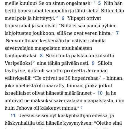
5
*
meille kuuluu? Se on sinun ongelmasi!”
Niin hän
heitti hopearahat temppeliin ja lähti sieltä. Sitten hän
d
6
meni pois ja hirttäytyi.
Ylipapit ottivat
hopearahat ja sanoivat: ”Niitä ei saa panna pyhien
7
lahjoitusten joukkoon, sillä ne ovat veren hinta.”
Neuvoteltuaan keskenään he ostivat rahoilla
savenvalajan maapalstan muukalaisten
8
hautapaikaksi.
Siksi tuota palstaa on kutsuttu
e
9
Veripelloksi
aina tähän päivään asti.
Silloin
täyttyi se, mitä oli sanottu profeetta Jeremian
f
välityksellä: ”He ottivat ne 30 hopearahaa
– hinnan,
joka miehestä oli määrätty, hinnan, jonka jotkut
10
israelilaiset olivat hänestä määränneet –
ja he
antoivat ne maksuksi savenvalajan maapalstasta, niin
g
kuin Jehova oli käskenyt minua.”
11
Jeesus seisoi nyt käskynhaltijan edessä, ja
käskynhaltija teki hänelle kysymyksen: ”Oletko sinä