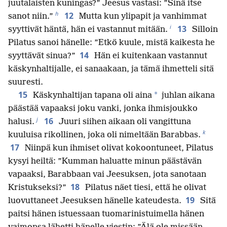
juutalaisten kuningas?” Jeesus vastasi: ”Sinä itse
h
12
sanot niin.”
Mutta kun ylipapit ja vanhimmat
i
13
syyttivät häntä, hän ei vastannut mitään.
Silloin
Pilatus sanoi hänelle: ”Etkö kuule, mistä kaikesta he
14
syyttävät sinua?”
Hän ei kuitenkaan vastannut
käskynhaltijalle, ei sanaakaan, ja tämä ihmetteli sitä
suuresti.
15
*
Käskynhaltijan tapana oli aina
juhlan aikana
päästää vapaaksi joku vanki, jonka ihmisjoukko
j
16
halusi.
Juuri siihen aikaan oli vangittuna
k
kuuluisa rikollinen, joka oli nimeltään Barabbas.
17
Niinpä kun ihmiset olivat kokoontuneet, Pilatus
kysyi heiltä: ”Kumman haluatte minun päästävän
vapaaksi, Barabbaan vai Jeesuksen, jota sanotaan
18
Kristukseksi?”
Pilatus näet tiesi, että he olivat
19
luovuttaneet Jeesuksen hänelle kateudesta.
Sitä
paitsi hänen istuessaan tuomarinistuimella hänen