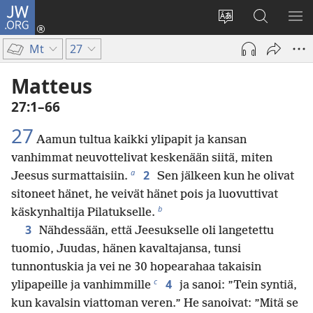
JW.ORG
Kirjaudu
(avaa
Vaihda
Hae
NÄ
uuden
sivuston
JW.ORG-
VA
Mt
27
ikkunan)
kieli
sivustolta
Matteus
27:1–66
27
Aamun tultua kaikki ylipapit ja kansan
vanhimmat neuvottelivat keskenään siitä, miten
a
2
Jeesus surmattaisiin.
Sen jälkeen kun he olivat
sitoneet hänet, he veivät hänet pois ja luovuttivat
b
käskynhaltija Pilatukselle.
3
Nähdessään, että Jeesukselle oli langetettu
tuomio, Juudas, hänen kavaltajansa, tunsi
tunnontuskia ja vei ne 30 hopearahaa takaisin
c
4
ylipapeille ja vanhimmille
ja sanoi: ”Tein syntiä,
kun kavalsin viattoman veren.” He sanoivat: ”Mitä se