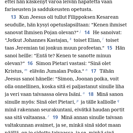
ettei hän käskenyt varoa leivän hapatetta vaan
fariseusten ja saddukeusten opetusta.
13
Kun Jeesus oli tullut Filippoksen Kesarean
seudulle, hän kysyi opetuslapsiltaan: ”Kenen ihmiset
j
14
sanovat Ihmisen Pojan olevan?”
He sanoivat:
k
l
”Jotkut Johannes Kastajan,
toiset Elian,
toiset
15
taas Jeremian tai jonkun muun profeetan.”
Hän
sanoi heille: ”Entä te? Kenen te sanotte minun
16
olevan?”
Simon Pietari vastasi: ”Sinä olet
m
n
17
Kristus,
elävän Jumalan Poika.”
Tähän
Jeesus sanoi hänelle: ”Simon, Joonan poika, voit
olla onnellinen, koska sitä ei paljastanut sinulle liha
o
18
ja veri vaan taivaassa oleva Isäni.
Minä sanon
p
q
sinulle myös: Sinä olet Pietari,
ja tälle kalliolle
minä rakennan seurakuntani, eivätkä haudan portit
r
19
saa sitä valtaansa.
Minä annan sinulle taivaan
valtakunnan avaimet, ja se, minkä sinä sidot maan