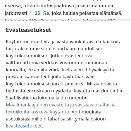
itsensä, ottaa kidutuspaalunsa ja seurata minua
x
25
jatkuvasti.
Se, joka haluaa pelastaa elämänsä,
tulee menettämään sen, mutta se, joka menettää
y
26
Evästeasetukset
elämänsä minun takiani, tulee löytämään sen.
Mitä hyötyä ihmiselle onkaan, jos hän voittaa
Käytämme evästeitä ja vastaavankaltaisia tekniikoita
omakseen koko maailman mutta menettää
tarjotaksemme sinulle parhaan mahdollisen
z
elämänsä?
Tai mitä ihminen antaa elämänsä
käyttökokemuksen. Jotkin evästeet ovat
a
27
vastineeksi?
Ihmisen Pojan on näet määrä tulla
välttämättömiä verkkosivustomme toiminnan
b
Isänsä kirkkaudessa enkeliensä kanssa,
ja silloin
kannalta, eikä niitä voida kieltää. Voit hyväksyä tai
c
*
hän maksaa kullekin
hänen tekojensa mukaan.
poistaa lisäevästeet, joita käytetään vain
28
Minä vakuutan teille, että tässä seisovien
käyttökokemuksesi parantamiseksi. Mitään näistä
joukossa on muutamia, jotka eivät lainkaan maista
tiedoista ei koskaan myydä tai käytetä markkinointiin.
kuolemaa ennen kuin näkevät Ihmisen Pojan tulevan
Saat lisätietoa lukemalla dokumentin
d
Maailmanlaajuinen evästeitä ja vastaavankaltaisia
valtakunnassaan.”
tekniikoita koskeva käytäntö
. Voit muokata
asetuksiasi milloin tahansa siirtymällä osioon
Evästeasetukset
.
Edellinen
Seuraava
Si