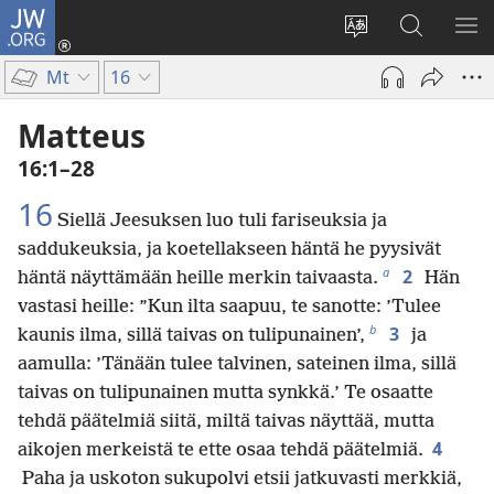
JW.ORG
Kirjaudu
(avaa
Vaihda
Hae
NÄ
uuden
sivuston
JW.ORG-
VA
Mt
16
ikkunan)
kieli
sivustolta
Matteus
16:1–28
16
Siellä Jeesuksen luo tuli fariseuksia ja
saddukeuksia, ja koetellakseen häntä he pyysivät
a
2
häntä näyttämään heille merkin taivaasta.
Hän
vastasi heille: ”Kun ilta saapuu, te sanotte: ’Tulee
b
3
kaunis ilma, sillä taivas on tulipunainen’,
ja
aamulla: ’Tänään tulee talvinen, sateinen ilma, sillä
taivas on tulipunainen mutta synkkä.’ Te osaatte
tehdä päätelmiä siitä, miltä taivas näyttää, mutta
4
aikojen merkeistä te ette osaa tehdä päätelmiä.
Paha ja uskoton sukupolvi etsii jatkuvasti merkkiä,