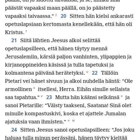
päällä, on jo sidottu taivaassa, ja se, minkä sinä
päästät vapaaksi maan päällä, on jo päästetty
s
20
vapaaksi taivaassa.”
Sitten hän kielsi ankarasti
opetuslapsiaan kertomasta kenellekään, että hän oli
t
Kristus.
21
Siitä lähtien Jeesus alkoi selittää
opetuslapsilleen, että hänen täytyy mennä
Jerusalemiin, kärsiä paljon vanhinten, ylipappien ja
kirjanoppineiden käsissä ja tulla tapetuksi ja
u
22
kolmantena päivänä herätetyksi.
Tällöin
Pietari vei hänet sivuun ja alkoi nuhdella häntä: ”Ole
*
armollinen
itsellesi, Herra. Eihän sinulle sellaista
v
23
*
saa tapahtua.”
Mutta hän käänsi selkänsä
ja
sanoi Pietarille: ”Väisty taakseni, Saatana! Sinä olet
minulle kompastuskivi, koska et ajattele Jumalan
w
*
ajatuksia vaan ihmisten.”
24
Sitten Jeesus sanoi opetuslapsilleen: ”Jos joku
haluaa tulla minun perässäni, hänen täytyy kieltää