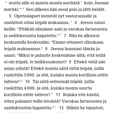
c
*
mutta sille ei anneta muuta merkkiä
kuin Joonan
d
merkki.”
Sen jälkeen hän meni pois ja jätti heidät.
5
Opetuslapset menivät nyt vastarannalle ja
e
6
unohtivat ottaa leipää mukaansa.
Jeesus sanoi
heille: ”Pitäkää silmänne auki ja varokaa fariseusten
f
7
ja saddukeusten hapatetta.”
Niin he alkoivat
keskustella keskenään: ”Emme ottaneet ollenkaan
8
leipää mukaamme.”
Jeesus huomasi tämän ja
sanoi: ”Miksi te puhutte keskenänne siitä, että teillä
9
ei ole leipää, te heikkouskoiset?
Ettekö vielä näe
asian ydintä? Ettekö muista niitä viittä leipää, joilla
ruokittiin 5 000, ja sitä, kuinka monta korillista otitte
g
10
talteen?
Tai niitä seitsemää leipää, joilla
ruokittiin 4 000, ja sitä, kuinka monta suurta
h
11
korillista otitte talteen?
Kuinka ette käsitä,
etten puhunut teille leivästä? Varokaa fariseusten ja
i
12
saddukeusten hapatetta.”
Silloin he tajusivat,