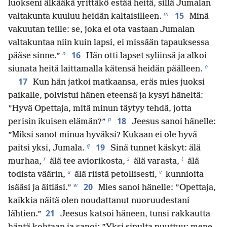
luokseni älkääkä yrittäkö estää heitä, sillä Jumalan
m
15
valtakunta kuuluu heidän kaltaisilleen.
Minä
vakuutan teille: se, joka ei ota vastaan Jumalan
valtakuntaa niin kuin lapsi, ei missään tapauksessa
n
16
pääse sinne.”
Hän otti lapset syliinsä ja alkoi
o
siunata heitä laittamalla kätensä heidän päälleen.
17
Kun hän jatkoi matkaansa, eräs mies juoksi
paikalle, polvistui hänen eteensä ja kysyi häneltä:
”Hyvä Opettaja, mitä minun täytyy tehdä, jotta
p
18
perisin ikuisen elämän?”
Jeesus sanoi hänelle:
”Miksi sanot minua hyväksi? Kukaan ei ole hyvä
q
19
paitsi yksi, Jumala.
Sinä tunnet käskyt: älä
r
s
t
murhaa,
älä tee aviorikosta,
älä varasta,
älä
u
v
todista väärin,
älä riistä petollisesti,
kunnioita
w
20
isääsi ja äitiäsi.”
Mies sanoi hänelle: ”Opettaja,
kaikkia näitä olen noudattanut nuoruudestani
21
lähtien.”
Jeesus katsoi häneen, tunsi rakkautta