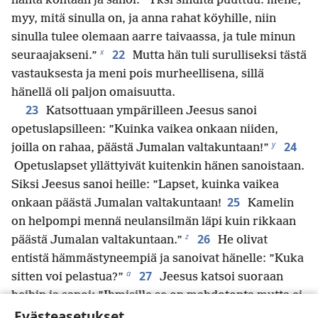
häntä kohtaan ja sanoi: ”Yksi sinulta puuttuu: mene,
myy, mitä sinulla on, ja anna rahat köyhille, niin
sinulla tulee olemaan aarre taivaassa, ja tule minun
x
22
seuraajakseni.”
Mutta hän tuli surulliseksi tästä
vastauksesta ja meni pois murheellisena, sillä
hänellä oli paljon omaisuutta.
23
Katsottuaan ympärilleen Jeesus sanoi
opetuslapsilleen: ”Kuinka vaikea onkaan niiden,
y
24
joilla on rahaa, päästä Jumalan valtakuntaan!”
Opetuslapset yllättyivät kuitenkin hänen sanoistaan.
Siksi Jeesus sanoi heille: ”Lapset, kuinka vaikea
25
onkaan päästä Jumalan valtakuntaan!
Kamelin
on helpompi mennä neulansilmän läpi kuin rikkaan
z
26
päästä Jumalan valtakuntaan.”
He olivat
entistä hämmästyneempiä ja sanoivat hänelle: ”Kuka
a
27
sitten voi pelastua?”
Jeesus katsoi suoraan
heihin ja sanoi: ”Ihmisille se on mahdotonta mutta ei
b
Evästeasetukset
Jumalalle, sillä kaikki on mahdollista Jumalalle.”