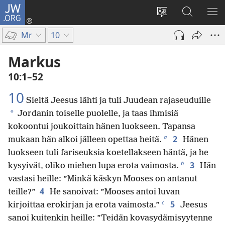
JW.ORG
Kirjaudu
(avaa
Vaihda
Hae
NÄ
uuden
sivuston
JW.ORG-
VA
Mr
10
ikkunan)
kieli
sivustolta
Markus
10:1–52
10
Sieltä Jeesus lähti ja tuli Juudean rajaseuduille
*
Jordanin toiselle puolelle, ja taas ihmisiä
kokoontui joukoittain hänen luokseen. Tapansa
a
2
mukaan hän alkoi jälleen opettaa heitä.
Hänen
luokseen tuli fariseuksia koetellakseen häntä, ja he
b
3
kysyivät, oliko miehen lupa erota vaimosta.
Hän
vastasi heille: ”Minkä käskyn Mooses on antanut
4
teille?”
He sanoivat: ”Mooses antoi luvan
c
5
kirjoittaa erokirjan ja erota vaimosta.”
Jeesus
sanoi kuitenkin heille: ”Teidän kovasydämisyytenne