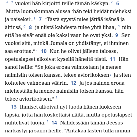
d
e
6
*
vuoksi hän kirjoitti teille tämän käskyn.
Mutta luomakunnan alussa ’hän teki heidät mieheksi
f
7
ja naiseksi’.
’Tästä syystä mies jättää isänsä ja
g
h
8
äitinsä,
ja niistä kahdesta tulee yhtä lihaa’,
niin
9
että he eivät enää ole kaksi vaan he ovat yksi.
Sen
vuoksi sitä, minkä Jumala on yhdistänyt, ei ihminen
i
10
saa erottaa.”
Kun he olivat jälleen talossa,
11
opetuslapset alkoivat kysellä häneltä tästä.
Hän
sanoi heille: ”Se joka eroaa vaimostaan ja menee
j
naimisiin toisen kanssa, tekee aviorikoksen
ja siten
12
kohtelee vaimoaan väärin,
ja jos nainen eroaa
miehestään ja menee naimisiin toisen kanssa, hän
k
tekee aviorikoksen.”
13
Ihmiset alkoivat nyt tuoda hänen luokseen
lapsia, jotta hän koskettaisi näitä, mutta opetuslapset
l
14
nuhtelivat tuojia.
Nähdessään tämän Jeesus
närkästyi ja sanoi heille: ”Antakaa lasten tulla minun