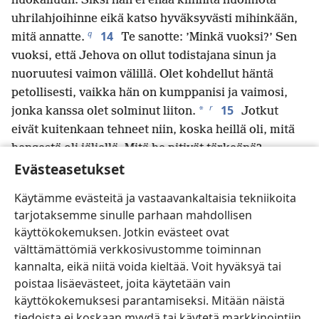
huokailuun. Siksi hän ei enää kiinnitä huomiota
uhrilahjoihinne eikä katso hyväksyvästi mihinkään,
q
14
mitä annatte.
Te sanotte: ’Minkä vuoksi?’ Sen
vuoksi, että Jehova on ollut todistajana sinun ja
nuoruutesi vaimon välillä. Olet kohdellut häntä
petollisesti, vaikka hän on kumppanisi ja vaimosi,
r
15
*
jonka kanssa olet solminut liiton.
Jotkut
eivät kuitenkaan tehneet niin, koska heillä oli, mitä
hengestä oli jäljellä. Mitä he pitivät tärkeänä?
*
Evästeasetukset
Jumalan jälkeläisiä.
Kiinnittäkää siis huomiota
*
henkeenne,
älkääkä kohdelko petollisesti
Käytämme evästeitä ja vastaavankaltaisia tekniikoita
16
*
nuoruutenne vaimoa.
Minä vihaan
avioeron
tarjotaksemme sinulle parhaan mahdollisen
s
ottamista”,
sanoo Jehova, Israelin Jumala, ”ja sitä,
käyttökokemuksen. Jotkin evästeet ovat
*
jonka vaate on väkivallan peitossa.”
Näin sanoo
välttämättömiä verkkosivustomme toiminnan
armeijoiden Jehova: ”Kiinnittäkää huomiota
kannalta, eikä niitä voida kieltää. Voit hyväksyä tai
t
henkeenne, älkääkä toimiko petollisesti.
poistaa lisäevästeet, joita käytetään vain
u
17
Te olette uuvuttaneet Jehovan sanoillanne.
käyttökokemuksesi parantamiseksi. Mitään näistä
Silti te kysytte: ’Miten olemme uuvuttaneet hänet?’
tiedoista ei koskaan myydä tai käytetä markkinointiin.