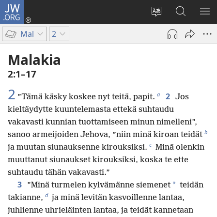
JW.ORG
Kirjaudu
(avaa
Vaihda
Hae
NÄ
uuden
sivuston
JW.ORG-
VA
Mal
2
ikkunan)
kieli
sivustolta
Malakia
2:1–17
2
a
2
”Tämä käsky koskee nyt teitä, papit.
Jos
kieltäydytte kuuntelemasta ettekä suhtaudu
vakavasti kunnian tuottamiseen minun nimelleni”,
b
sanoo armeijoiden Jehova, ”niin minä kiroan teidät
c
ja muutan siunauksenne kirouksiksi.
Minä olenkin
muuttanut siunaukset kirouksiksi, koska te ette
suhtaudu tähän vakavasti.”
3
*
”Minä turmelen kylvämänne siemenet
teidän
d
takianne,
ja minä levitän kasvoillenne lantaa,
juhlienne uhrieläinten lantaa, ja teidät kannetaan