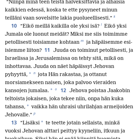
”Niinpä minä teen teistä halveksittavia ja alhaisia
kaikkien edessä, koska te ette pysyneet minun
k
teilläni vaan sovelsitte lakia puolueellisesti.”
l
10
”Eikö meillä kaikilla ole yksi isä?
Eikö yksi
Jumala ole luonut meidät? Miksi me siis toimimme
m
petollisesti toisiamme kohtaan
ja häpäisemme esi-
11
isiemme liiton?
Juuda on toiminut petollisesti, ja
Israelissa ja Jerusalemissa on tehty sitä, mikä on
inhottavaa. Juuda on näet häpäissyt Jehovan
n
*
pyhyyttä,
jota Hän rakastaa, ja ottanut
morsiamekseen naisen, joka palvoo vieraiden
o
12
*
kansojen jumalaa.
Jehova poistaa Jaakobin
teltoista jokaisen, joka tekee niin, onpa hän kuka
*
tahansa,
vaikka hän uhraisi uhrilahjan armeijoiden
p
Jehovalle.”
13
*
”Lisäksi
te teette jotain sellaista, minkä
vuoksi Jehovan alttari peittyy kyyneliin, itkuun ja