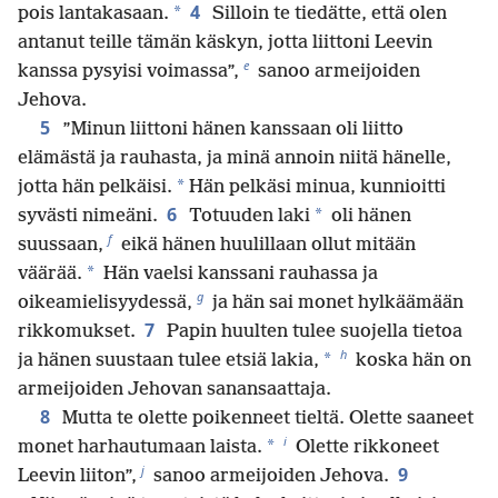
4
*
pois lantakasaan.
Silloin te tiedätte, että olen
antanut teille tämän käskyn, jotta liittoni Leevin
e
kanssa pysyisi voimassa”,
sanoo armeijoiden
Jehova.
5
”Minun liittoni hänen kanssaan oli liitto
elämästä ja rauhasta, ja minä annoin niitä hänelle,
*
jotta hän pelkäisi.
Hän pelkäsi minua, kunnioitti
6
*
syvästi nimeäni.
Totuuden laki
oli hänen
f
suussaan,
eikä hänen huulillaan ollut mitään
*
väärää.
Hän vaelsi kanssani rauhassa ja
g
oikeamielisyydessä,
ja hän sai monet hylkäämään
7
rikkomukset.
Papin huulten tulee suojella tietoa
h
*
ja hänen suustaan tulee etsiä lakia,
koska hän on
armeijoiden Jehovan sanansaattaja.
8
Mutta te olette poikenneet tieltä. Olette saaneet
i
*
monet harhautumaan laista.
Olette rikkoneet
j
9
Leevin liiton”,
sanoo armeijoiden Jehova.