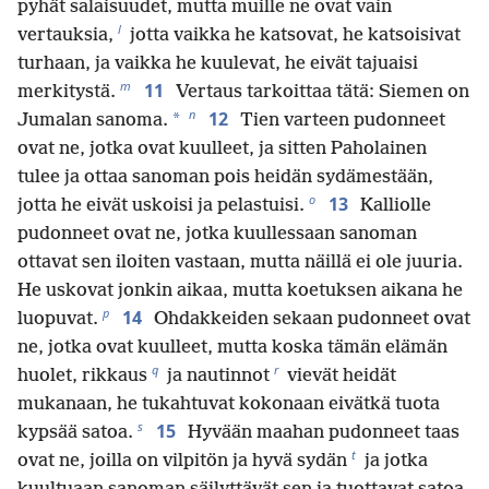
pyhät salaisuudet, mutta muille ne ovat vain
l
vertauksia,
jotta vaikka he katsovat, he katsoisivat
turhaan, ja vaikka he kuulevat, he eivät tajuaisi
m
11
merkitystä.
Vertaus tarkoittaa tätä: Siemen on
n
12
*
Jumalan sanoma.
Tien varteen pudonneet
ovat ne, jotka ovat kuulleet, ja sitten Paholainen
tulee ja ottaa sanoman pois heidän sydämestään,
o
13
jotta he eivät uskoisi ja pelastuisi.
Kalliolle
pudonneet ovat ne, jotka kuullessaan sanoman
ottavat sen iloiten vastaan, mutta näillä ei ole juuria.
He uskovat jonkin aikaa, mutta koetuksen aikana he
p
14
luopuvat.
Ohdakkeiden sekaan pudonneet ovat
ne, jotka ovat kuulleet, mutta koska tämän elämän
q
r
huolet, rikkaus
ja nautinnot
vievät heidät
mukanaan, he tukahtuvat kokonaan eivätkä tuota
s
15
kypsää satoa.
Hyvään maahan pudonneet taas
t
ovat ne, joilla on vilpitön ja hyvä sydän
ja jotka