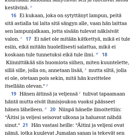
kuultuaan sanoman säilyttävät sen ja tuottavat satoa
u
kestävinä.
16
Ei kukaan, joka on sytyttänyt lampun, peitä
sitä astialla tai laita sitä sängyn alle, vaan hän laittaa
sen lampunjalkaan, jotta sisään tulevat näkisivät
v
17
valon.
Ei näet ole mitään kätkettyä, mikä ei tule
esiin, eikä mitään huolellisesti salattua, mikä ei
w
18
koskaan tule tunnetuksi eikä tule ilmi.
Kiinnittäkää siis huomiota siihen, miten kuuntelette,
x
sillä sille, jolla on, annetaan lisää,
mutta siltä, jolla
ei ole, otetaan pois sekin, mitä hän kuvittelee
y
itsellään olevan.”
z
19
Hänen äitinsä ja veljensä
tulivat tapaamaan
häntä mutta eivät ihmisjoukon vuoksi päässeet
a
20
hänen lähelleen.
Niinpä hänelle ilmoitettiin:
”Äitisi ja veljesi seisovat ulkona ja haluavat nähdä
21
sinut.”
Hän vastasi heille: ”Äitini ja veljeni ovat
nämä, jotka kuulevat Jumalan sanan ja tekevät sen