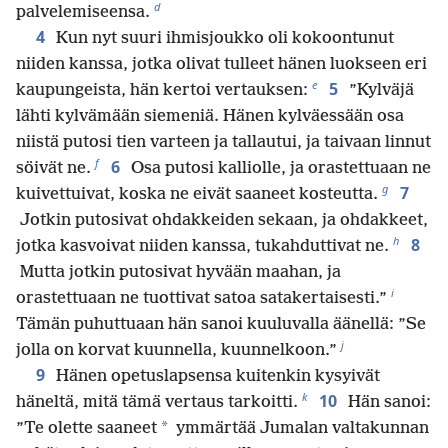
d
palvelemiseensa.
4
Kun nyt suuri ihmisjoukko oli kokoontunut
niiden kanssa, jotka olivat tulleet hänen luokseen eri
e
5
kaupungeista, hän kertoi vertauksen:
”Kylväjä
lähti kylvämään siemeniä. Hänen kylväessään osa
niistä putosi tien varteen ja tallautui, ja taivaan linnut
f
6
söivät ne.
Osa putosi kalliolle, ja orastettuaan ne
g
7
kuivettuivat, koska ne eivät saaneet kosteutta.
Jotkin putosivat ohdakkeiden sekaan, ja ohdakkeet,
h
8
jotka kasvoivat niiden kanssa, tukahduttivat ne.
Mutta jotkin putosivat hyvään maahan, ja
i
orastettuaan ne tuottivat satoa satakertaisesti.”
Tämän puhuttuaan hän sanoi kuuluvalla äänellä: ”Se
j
jolla on korvat kuunnella, kuunnelkoon.”
9
Hänen opetuslapsensa kuitenkin kysyivät
k
10
häneltä, mitä tämä vertaus tarkoitti.
Hän sanoi:
*
”Te olette saaneet
ymmärtää Jumalan valtakunnan