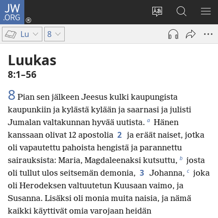
JW.ORG
Kirjaudu
(avaa
Vaihda
Hae
NÄ
uuden
sivuston
JW.ORG-
VA
Lu
8
ikkunan)
kieli
sivustolta
Luukas
8:1–56
8
Pian sen jälkeen Jeesus kulki kaupungista
kaupunkiin ja kylästä kylään ja saarnasi ja julisti
a
Jumalan valtakunnan hyvää uutista.
Hänen
2
kanssaan olivat 12 apostolia
ja eräät naiset, jotka
oli vapautettu pahoista hengistä ja parannettu
b
sairauksista: Maria, Magdaleenaksi kutsuttu,
josta
c
3
oli tullut ulos seitsemän demonia,
Johanna,
joka
oli Herodeksen valtuutetun Kuusaan vaimo, ja
Susanna. Lisäksi oli monia muita naisia, ja nämä
kaikki käyttivät omia varojaan heidän