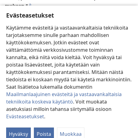
b
mukaan.”
22
Evästeasetukset
Eräänä päivänä hän ja hänen opetuslapsensa
astuivat veneeseen, ja hän sanoi heille: ”Lähdetään
Käytämme evästeitä ja vastaavankaltaisia tekniikoita
c
järven toiselle puolelle.” Niin he lähtivät vesille.
tarjotaksemme sinulle parhaan mahdollisen
23
Heidän purjehtiessaan hän nukahti. Mutta
käyttökokemuksen. Jotkin evästeet ovat
järvelle syöksyi raju myrskytuuli, ja heidän veneensä
välttämättömiä verkkosivustomme toiminnan
d
alkoi täyttyä vedellä, niin että se oli vaarassa upota.
kannalta, eikä niitä voida kieltää. Voit hyväksyä tai
24
Silloin he menivät herättämään hänet ja
poistaa lisäevästeet, joita käytetään vain
sanoivat: ”Opettaja, Opettaja, me kuolemme!” Niin
käyttökokemuksesi parantamiseksi. Mitään näistä
hän nousi ja nuhteli tuulta ja raivoavaa aallokkoa. Ne
tiedoista ei koskaan myydä tai käytetä markkinointiin.
e
25
asettuivat, ja tuli tyyni.
Sitten hän sanoi heille:
Saat lisätietoa lukemalla dokumentin
Maailmanlaajuinen evästeitä ja vastaavankaltaisia
”Missä on teidän uskonne?” Mutta pelko valtasi
tekniikoita koskeva käytäntö
. Voit muokata
heidät, ja he sanoivat toisilleen hyvin
asetuksiasi milloin tahansa siirtymällä osioon
hämmästyneinä: ”Kuka tämä oikein on? Hän käskee
Evästeasetukset
.
f
jopa tuulta ja vettä, ja ne tottelevat häntä.”
Si
g
26
He rantautuivat gerasalaisten alueelle,
joka
27
Hyväksy
Poista
Muokkaa
on vastapäätä Galileaa.
Kun Jeesus oli astunut