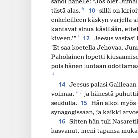
sanoi hänelle: ”Jos olet Juma
10
h
tästä alas,
sillä on kirjo
enkeleilleen käskyn varjella s
kantavat sinua käsillään, ettet
12
i
kiveen.’”
Jeesus vastasi 
’Et saa koetella Jehovaa, Juma
Paholainen lopetti kiusaamis
pois hänen luotaan odottamaa
k
14
Jeesus palasi Galileaa
l
*
voimaa,
ja hänestä puhuttii
15
seudulla.
Hän alkoi myös 
synagogissaan, ja kaikki arvos
16
Sitten hän tuli Nasareti
kasvanut, meni tapansa muka