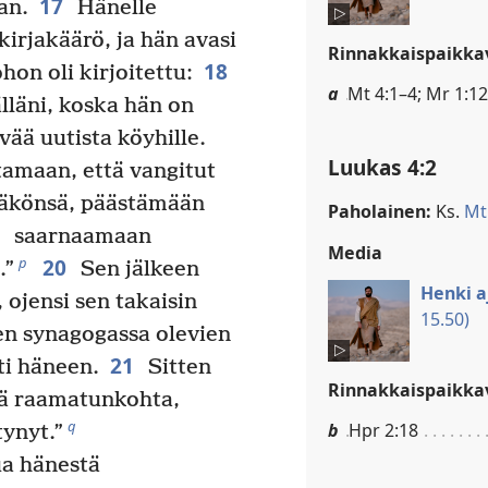
17
an.
Hänelle
kirjakäärö, ja hän avasi
Rinnakkaispaikkav
18
hon oli kirjoitettu:
a
Mt 4:1–4; Mr 1:12
läni, koska hän on
ää uutista köyhille.
Luukas 4:2
tamaan, että vangitut
näkönsä, päästämään
Paholainen:
Ks.
Mt 
9
saarnaamaan
Media
20
p
.”
Sen jälkeen
Henki 
 ojensi sen takaisin
15.50)
kien synagogassa olevien
21
ti häneen.
Sitten
Rinnakkaispaikkav
mä raamatunkohta,
q
b
Hpr 2:18
tynyt.”
ua hänestä