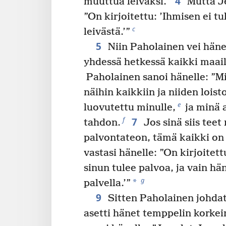
4
muuttua leiväksi.”
Mutta Je
”On kirjoitettu: ’Ihmisen ei t
c
leivästä.’”
5
Niin Paholainen vei hänet
yhdessä hetkessä kaikki maai
Paholainen sanoi hänelle: ”Mi
näihin kaikkiin ja niiden loisto
e
luovutettu minulle,
ja minä 
7
f
tahdon.
Jos sinä siis tee
palvontateon, tämä kaikki on 
vastasi hänelle: ”On kirjoitet
sinun tulee palvoa, ja vain hä
g
*
palvella.’”
9
Sitten Paholainen johdat
asetti hänet temppelin korkei