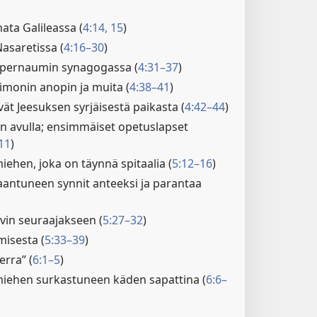
ata Galileassa (
4:14, 15
)
asaretissa (
4:16–30
)
apernaumin synagogassa (
4:31–37
)
imonin anopin ja muita (
4:38–41
)
ät Jeesuksen syrjäisestä paikasta (
4:42–44
)
n avulla; ensimmäiset opetuslapset
11
)
iehen, joka on täynnä spitaalia (
5:12–16
)
aantuneen synnit anteeksi ja parantaa
vin seuraajakseen (
5:27–32
)
isesta (
5:33–39
)
erra” (
6:1–5
)
miehen surkastuneen käden sapattina (
6:6–