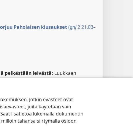
torjuu Paholaisen kiusaukset
(
gnj
2 21.03–
ää pelkästään leivästä:
Luukkaan
sus lainaa lyhyemmän osan
5Mo 8:3
:sta
rtomuksessa. Jotkin vanhat kreikkalaiset
eräät käännökset täydentävät lainausta
kokemuksen. Jotkin evästeet ovat
aan jokaisesta Jumalan sanasta”, niin että
isäevästeet, joita käytetään vain
sesta tulee samanlainen kuin on
Mt 4:4
:n
 Saat lisätietoa lukemalla dokumentin
. Varhaisemmat käsikirjoitukset tukevat
 milloin tahansa siirtymällä osioon
n kertomuksen lyhyempää lukutapaa. On
sta, että useat pidempään lukutapaan