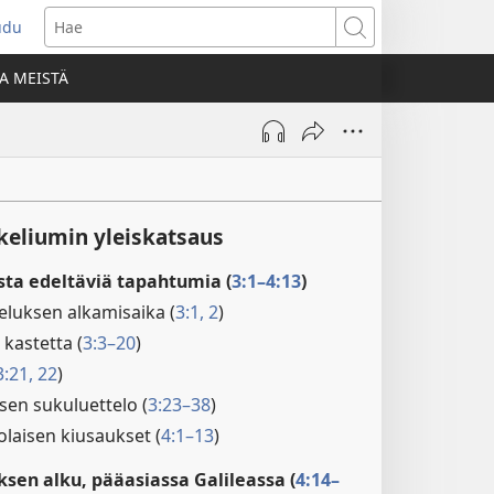
udu
aa
Hae
den
A MEISTÄ
unan)
eliumin yleiskatsaus
sta edeltäviä tapahtumia (
3:1–4:13
)
eluksen alkamisaika (
3:1, 2
)
kastetta (
3:3–20
)
3:21, 22
)
sen sukuluettelo (
3:23–38
)
olaisen kiusaukset (
4:1–13
)
sen alku, pääasiassa Galileassa (
4:14–