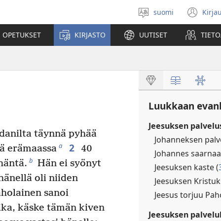
suomi
Kirja
Valitse
(av
kieli
uu
 OPETUKSET
KIRJASTO
UUTISET
TIETO
ikk
Luukkaan evank
Jeesuksen palvelu
rdanilta täynnä pyhää
Johanneksen palv
2
a
tä erämaassa
40
Johannes saarnaa 
b
häntä.
Hän ei syönyt
Jeesuksen kaste (
hänellä oli niiden
Jeesuksen Kristuk
holainen sanoi
Jeesus torjuu Pah
ika, käske tämän kiven
Jeesuksen palveluk