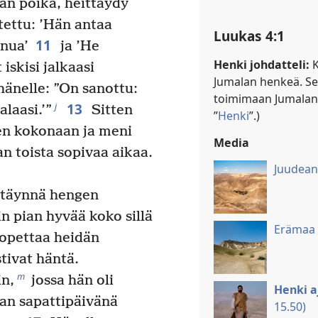
lan poika, heittäydy
itettu: ’Hän antaa
Luukas 4:1
11
inua’
ja ’He
Henki johdatteli:
K
 iskisi jalkaasi
Jumalan henkeä. Se 
hänelle: ”On sanottu:
toimimaan Jumalan 
13
j
laasi.’”
Sitten
”
Henki
”.)
en kokonaan ja meni
Media
n toista sopivaa aikaa.
Juudean
n täynnä hengen
n pian hyvää koko sillä
Erämaa
opettaa heidän
tivat häntä.
m
in,
jossa hän oli
Henki 
an sapattipäivänä
15.50)