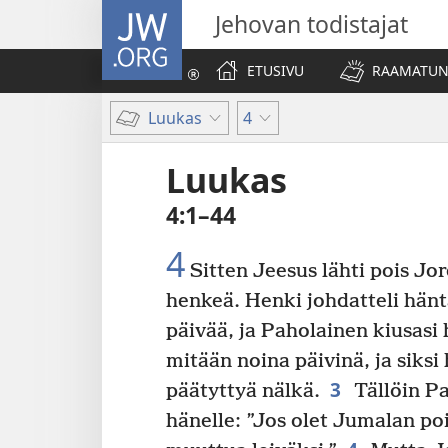
JW.ORG
Jehovan todistajat
ETUSIVU
RAAMATUN
Luukas
4
Luukas
4:1–44
4
Sitten Jeesus lähti pois Jo
henkeä. Henki johdatteli hän
päivää, ja Paholainen kiusasi 
mitään noina päivinä, ja siksi 
3
päätyttyä nälkä.
Tällöin Pa
hänelle: ”Jos olet Jumalan po