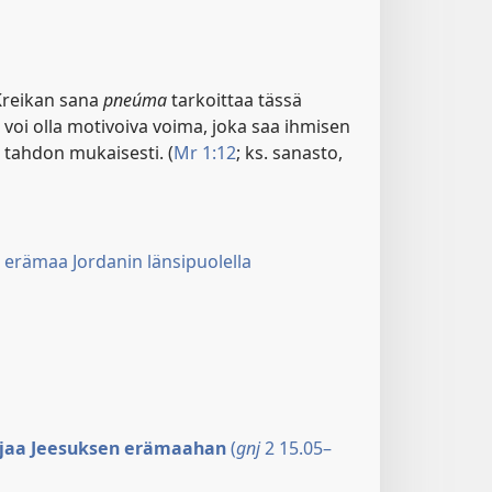
reikan sana
pneúma
tarkoittaa tässä
voi olla motivoiva voima, joka saa ihmisen
tahdon mukaisesti. (
Mr 1:12
; ks. sanasto,
 erämaa Jordanin länsipuolella
ajaa Jeesuksen erämaahan
(
gnj
2 15.05–