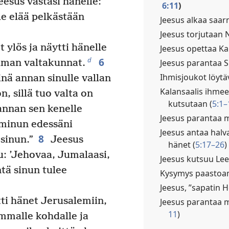
esus vastasi hänelle:
6:11
)
ule elää pelkästään
Jeesus alkaa saarn
Jeesus torjutaan N
 ylös ja näytti hänelle
Jeesus opettaa K
6
d
Jeesus parantaa S
lman valtakunnat.
Ihmisjoukot löytäv
nä annan sinulle vallan
Kalansaalis ihmee
n, sillä tuo valta on
kutsutaan (
5:1–
annan sen kenelle
Jeesus parantaa m
t minun edessäni
Jeesus antaa halv
8
sinun.”
Jeesus
hänet (
5:17–26
)
tu: ’Jehovaa, Jumalaasi,
Jeesus kutsuu Lee
ntä sinun tulee
Kysymys paastoam
Jeesus, ”sapatin H
ti hänet Jerusalemiin,
Jeesus parantaa 
11
)
mmalle kohdalle ja