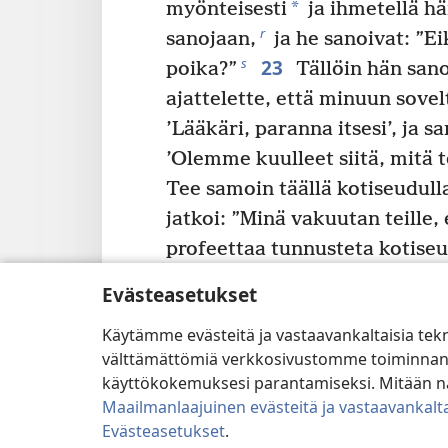
*
myönteisesti
ja ihmetellä hä
r
sanojaan,
ja he sanoivat: ”E
23
s
poika?”
Tällöin hän sano
ajattelette, että minuun sove
’Lääkäri, paranna itsesi’, ja s
’Olemme kuulleet siitä, mitä 
Tee samoin täällä kotiseudulla
jatkoi: ”Minä vakuutan teille,
profeettaa tunnusteta kotiseu
teille totuudenmukaisesti: Isr
Evästeasetukset
Elian päivinä, kun taivas oli 
Käytämme evästeitä ja vastaavankaltaisia tek
ja kuusi kuukautta ja koko ma
välttämättömiä verkkosivustomme toiminnan kann
26
v
nälänhätä.
Eliaa ei kuit
käyttökokemuksesi parantamiseksi. Mitään näi
kenenkään luo vaan sen sijaa
Maailmanlaajuinen evästeitä ja vastaavankalta
w
Sarpatiin Sidonin maahan.
Evästeasetukset
.