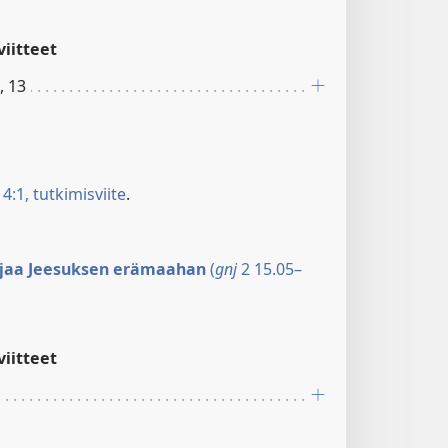
iitteet
, 13
4:1, tutkimisviite
.
ajaa Jeesuksen erämaahan
(
gnj
2 15.05–
iitteet