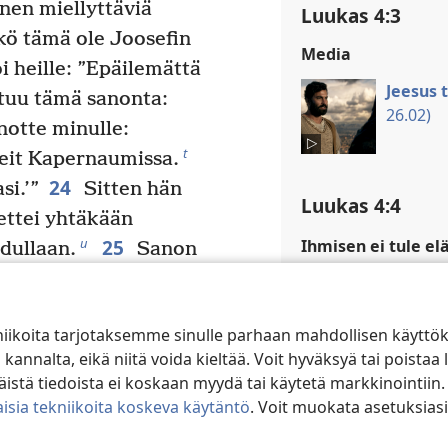
nen miellyttäviä
Luukas 4:3
ikö tämä ole Joosefin
Media
i heille: ”Epäilemättä
Jeesus 
ltuu tämä sanonta:
26.02)
anotte minulle:
t
teit Kapernaumissa.
24
si.’”
Sitten hän
Luukas 4:4
 ettei yhtäkään
25
u
Ihmisen ei tule el
dullaan.
Sanon
kertomuksessa Jee
aelissa oli monia leskiä
kuin Matteuksen ke
suljettuna kolme vuotta
käsikirjoitukset
ja 
niikoita tarjotaksemme sinulle parhaan mahdollisen käyttö
ahan tuli suuri
lisäämällä sanat ”v
alta, eikä niitä voida kieltää. Voit hyväksyä tai poistaa l
Luukkaan kertomuk
enkaan lähetetty heistä
stä tiedoista ei koskaan myydä tai käytetä markkinointiin.
rinnakkaiskertomus
*
n erään lesken
luo
isia tekniikoita koskeva käytäntö
. Voit muokata asetuksiasi
kuitenkin Luukkaa
27
Israelissa oli myös
silti huomionarvoi