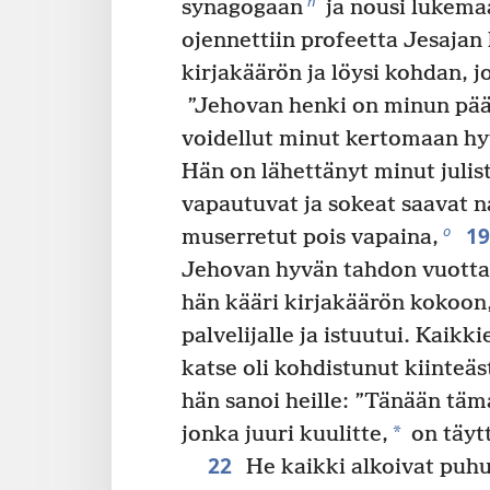
n
synagogaan
ja nousi lukema
ojennettiin profeetta Jesajan 
kirjakäärön ja löysi kohdan, jo
”Jehovan henki on minun pääl
voidellut minut kertomaan hyv
Hän on lähettänyt minut julis
vapautuvat ja sokeat saavat 
1
o
muserretut pois vapaina,
Jehovan hyvän tahdon vuotta
hän kääri kirjakäärön kokoon,
palvelijalle ja istuutui. Kaik
katse oli kohdistunut kiinteäs
hän sanoi heille: ”Tänään tä
*
jonka juuri kuulitte,
on täyt
22
He kaikki alkoivat puh