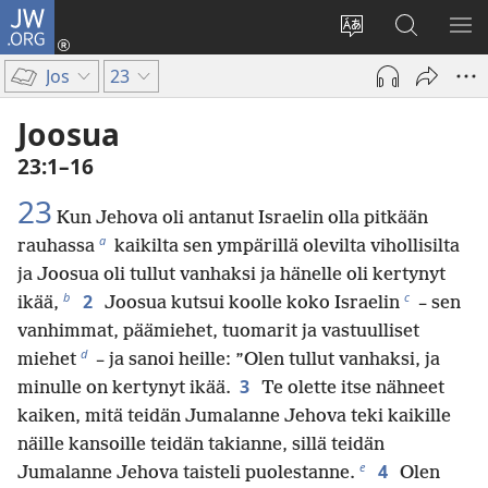
JW.ORG
Kirjaudu
(avaa
Vaihda
Hae
NÄ
uuden
sivuston
JW.ORG-
VA
Jos
23
ikkunan)
kieli
sivustolta
Joosua
23:1–16
23
Kun Jehova oli antanut Israelin olla pitkään
a
rauhassa
kaikilta sen ympärillä olevilta vihollisilta
ja Joosua oli tullut vanhaksi ja hänelle oli kertynyt
b
c
2
ikää,
Joosua kutsui koolle koko Israelin
– sen
vanhimmat, päämiehet, tuomarit ja vastuulliset
d
miehet
– ja sanoi heille: ”Olen tullut vanhaksi, ja
3
minulle on kertynyt ikää.
Te olette itse nähneet
kaiken, mitä teidän Jumalanne Jehova teki kaikille
näille kansoille teidän takianne, sillä teidän
e
4
Jumalanne Jehova taisteli puolestanne.
Olen