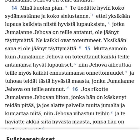
Jumalanne Jehova on teille antanut.
14
*
Minä kuolen pian.
Te tiedätte hyvin koko
*
sydämestänne ja koko sielustanne,
ettei yksikään
*
lupaus kaikista niistä hyvistä lupauksista,
jotka
Jumalanne Jehova on teille antanut, ole jäänyt
täyttymättä. Ne kaikki ovat toteutuneet. Yksikään
b
15
sana ei ole jäänyt täyttymättä.
Mutta samoin
kuin Jumalanne Jehova on toteuttanut kaikki teille
c
antamansa hyvät lupaukset,
niin Jehova aiheuttaa
*
teille myös kaikki ennustamansa onnettomuudet
ja
tuhoaa teidät tästä hyvästä maasta, jonka Jumalanne
d
16
Jehova on teille antanut.
Jos rikotte
Jumalanne Jehovan liiton, jonka hän on käskenyt
teidän pitää, ja jos alatte palvella muita jumalia ja
e
kumartaa niitä, niin Jehova vihastuu teihin
ja te
häviätte äkkiä siitä hyvästä maasta, jonka hän on
f
teille antanut.”
Evästeasetukset