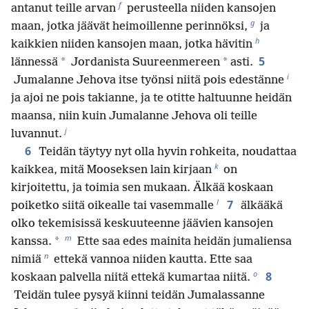
f
antanut teille arvan
perusteella niiden kansojen
g
maan, jotka jäävät heimoillenne perinnöksi,
ja
h
kaikkien niiden kansojen maan, jotka hävitin
5
*
*
lännessä
Jordanista Suureenmereen
asti.
i
Jumalanne Jehova itse työnsi niitä pois edestänne
ja ajoi ne pois takianne, ja te otitte haltuunne heidän
maansa, niin kuin Jumalanne Jehova oli teille
j
luvannut.
6
Teidän täytyy nyt olla hyvin rohkeita, noudattaa
k
kaikkea, mitä Mooseksen lain kirjaan
on
kirjoitettu, ja toimia sen mukaan. Älkää koskaan
l
7
poiketko siitä oikealle tai vasemmalle
älkääkä
olko tekemisissä keskuuteenne jäävien kansojen
m
*
kanssa.
Ette saa edes mainita heidän jumaliensa
n
nimiä
ettekä vannoa niiden kautta. Ette saa
o
8
koskaan palvella niitä ettekä kumartaa niitä.
Teidän tulee pysyä kiinni teidän Jumalassanne