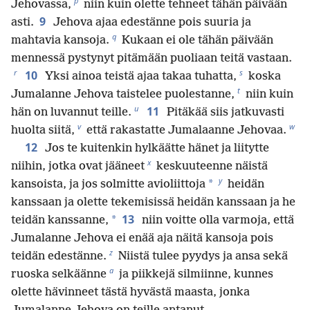
p
Jehovassa,
niin kuin olette tehneet tähän päivään
9
asti.
Jehova ajaa edestänne pois suuria ja
q
mahtavia kansoja.
Kukaan ei ole tähän päivään
mennessä pystynyt pitämään puoliaan teitä vastaan.
r
s
10
Yksi ainoa teistä ajaa takaa tuhatta,
koska
t
Jumalanne Jehova taistelee puolestanne,
niin kuin
u
11
hän on luvannut teille.
Pitäkää siis jatkuvasti
v
w
huolta siitä,
että rakastatte Jumalaanne Jehovaa.
12
Jos te kuitenkin hylkäätte hänet ja liitytte
x
niihin, jotka ovat jääneet
keskuuteenne näistä
y
*
kansoista, ja jos solmitte avioliittoja
heidän
kanssaan ja olette tekemisissä heidän kanssaan ja he
13
*
teidän kanssanne,
niin voitte olla varmoja, että
Jumalanne Jehova ei enää aja näitä kansoja pois
z
teidän edestänne.
Niistä tulee pyydys ja ansa sekä
a
ruoska selkäänne
ja piikkejä silmiinne, kunnes
olette hävinneet tästä hyvästä maasta, jonka