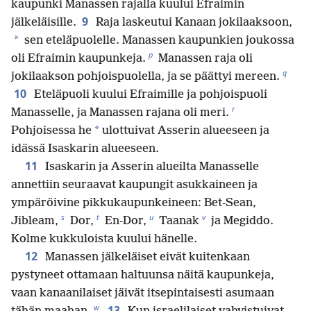
kaupunki Manassen rajalla kuului Efraimin
9
jälkeläisille.
Raja laskeutui Kanaan jokilaaksoon,
*
sen eteläpuolelle. Manassen kaupunkien joukossa
p
oli Efraimin kaupunkeja.
Manassen raja oli
q
jokilaakson pohjoispuolella, ja se päättyi mereen.
10
Eteläpuoli kuului Efraimille ja pohjoispuoli
r
Manasselle, ja Manassen rajana oli meri.
*
Pohjoisessa he
ulottuivat Asserin alueeseen ja
idässä Isaskarin alueeseen.
11
Isaskarin ja Asserin alueilta Manasselle
annettiin seuraavat kaupungit asukkaineen ja
ympäröivine pikkukaupunkeineen: Bet-Sean,
s
t
u
v
Jibleam,
Dor,
En-Dor,
Taanak
ja Megiddo.
Kolme kukkuloista kuului hänelle.
12
Manassen jälkeläiset eivät kuitenkaan
pystyneet ottamaan haltuunsa näitä kaupunkeja,
vaan kanaanilaiset jäivät itsepintaisesti asumaan
w
13