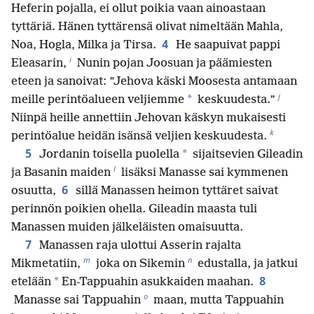
Heferin pojalla, ei ollut poikia vaan ainoastaan
tyttäriä. Hänen tyttärensä olivat nimeltään Mahla,
4
Noa, Hogla, Milka ja Tirsa.
He saapuivat pappi
i
Eleasarin,
Nunin pojan Joosuan ja päämiesten
eteen ja sanoivat: ”Jehova käski Moosesta antamaan
j
*
meille perintöalueen veljiemme
keskuudesta.”
Niinpä heille annettiin Jehovan käskyn mukaisesti
k
perintöalue heidän isänsä veljien keskuudesta.
5
*
Jordanin toisella puolella
sijaitsevien Gileadin
l
ja Basanin maiden
lisäksi Manasse sai kymmenen
6
osuutta,
sillä Manassen heimon tyttäret saivat
perinnön poikien ohella. Gileadin maasta tuli
Manassen muiden jälkeläisten omaisuutta.
7
Manassen raja ulottui Asserin rajalta
m
n
Mikmetatiin,
joka on Sikemin
edustalla, ja jatkui
8
*
etelään
En-Tappuahin asukkaiden maahan.
o
Manasse sai Tappuahin
maan, mutta Tappuahin