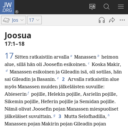
JW.ORG
Kirjaudu
(avaa
Vaihda
Hae
NÄ
uuden
sivuston
JW.ORG-
VA
Jos
17
ikkunan)
kieli
sivustolta
Joosua
17:1–18
17
a
b
Sitten ratkaistiin arvalla
Manassen
heimon
c
alue, sillä hän oli Joosefin esikoinen.
Koska Makir,
d
Manassen esikoinen ja Gileadin isä, oli sotilas, hän
e
2
sai Gileadin ja Basanin.
Arvalla ratkaistiin alue
myös Manassen muiden jälkeläisten suvuille:
f
Abieserin
pojille, Helekin pojille, Asrielin pojille,
Sikemin pojille, Heferin pojille ja Semidan pojille.
Nämä olivat Joosefin pojan Manassen miespuoliset
g
h
3
jälkeläiset suvuittain.
Mutta Selofhadilla,
Manassen pojan Makirin pojan Gileadin pojan