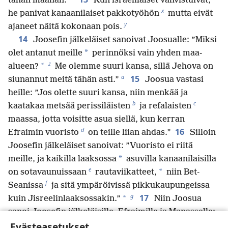
tähän maahan.
Kun israelilaiset vahvistuivat,
x
he panivat kanaanilaiset pakkotyöhön
mutta eivät
y
ajaneet näitä kokonaan pois.
14
Joosefin jälkeläiset sanoivat Joosualle: ”Miksi
*
olet antanut meille
perinnöksi vain yhden maa-
z
*
alueen?
Me olemme suuri kansa, sillä Jehova on
a
15
siunannut meitä tähän asti.”
Joosua vastasi
heille: ”Jos olette suuri kansa, niin menkää ja
b
c
kaatakaa metsää perissiläisten
ja refalaisten
maassa, jotta voisitte asua siellä, kun kerran
d
16
Efraimin vuoristo
on teille liian ahdas.”
Silloin
Joosefin jälkeläiset sanoivat: ”Vuoristo ei riitä
*
meille, ja kaikilla laaksossa
asuvilla kanaanilaisilla
e
*
on sotavaunuissaan
rautaviikatteet,
niin Bet-
f
Seanissa
ja sitä ympäröivissä pikkukaupungeissa
g
17
*
kuin Jisreelinlaaksossakin.”
Niin Joosua
sanoi Joosefin jälkeläisille, Efraimille ja Manasselle:
Evästeasetukset
”Olette suuri ja hyvin voimakas kansa. Ette saa vain