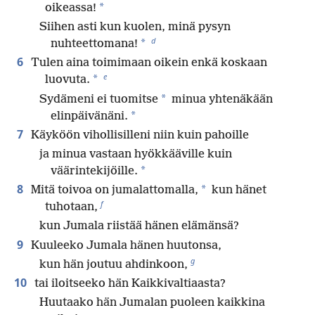
*
oikeassa!
Siihen asti kun kuolen, minä pysyn
d
*
nuhteettomana!
6
Tulen aina toimimaan oikein enkä koskaan
e
*
luovuta.
*
Sydämeni ei tuomitse
minua yhtenäkään
*
elinpäivänäni.
7
Käyköön vihollisilleni niin kuin pahoille
ja minua vastaan hyökkääville kuin
*
väärintekijöille.
8
*
Mitä toivoa on jumalattomalla,
kun hänet
f
tuhotaan,
kun Jumala riistää hänen elämänsä?
9
Kuuleeko Jumala hänen huutonsa,
g
kun hän joutuu ahdinkoon,
10
tai iloitseeko hän Kaikkivaltiaasta?
Huutaako hän Jumalan puoleen kaikkina