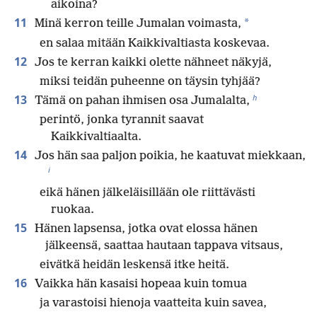
aikoina?
11
*
Minä kerron teille Jumalan voimasta,
en salaa mitään Kaikkivaltiasta koskevaa.
12
Jos te kerran kaikki olette nähneet näkyjä,
miksi teidän puheenne on täysin tyhjää?
h
13
Tämä on pahan ihmisen osa Jumalalta,
perintö, jonka tyrannit saavat
Kaikkivaltiaalta.
14
Jos hän saa paljon poikia, he kaatuvat miekkaan,
i
eikä hänen jälkeläisillään ole riittävästi
ruokaa.
15
Hänen lapsensa, jotka ovat elossa hänen
jälkeensä, saattaa hautaan tappava vitsaus,
eivätkä heidän leskensä itke heitä.
16
Vaikka hän kasaisi hopeaa kuin tomua
ja varastoisi hienoja vaatteita kuin savea,