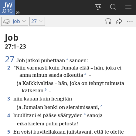
JW.ORG
Kirjaudu
(avaa
Vaihda
Hae
NÄ
uuden
sivuston
JW.ORG-
VA
Job
27
ikkunan)
kieli
sivustolta
Job
27:1–23
27
*
Job jatkoi puhettaan
sanoen:
2
”Niin varmasti kuin Jumala elää – hän, joka ei
a
anna minun saada oikeutta
–
ja Kaikkivaltias – hän, joka on tehnyt minusta
b
katkeran
–
3
niin kauan kuin hengitän
c
ja Jumalan henki on sieraimissani,
4
*
huuliltani ei pääse vääryyden
sanoja
eikä kieleni puhu petosta!
5
En voisi kuvitellakaan julistavani, että te olette