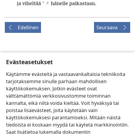
p
*
ja viheltää
hänelle paikastaan.
Edellinen
Seuraava
Tämän julkaisun tekijänoikeudet
Evästeasetukset
Copyright
©
2026
Watch Tower Bible and Tract Society of
Pennsylvania.
Käytämme evästeitä ja vastaavankaltaisia tekniikoita
KÄYTTÖEHDOT
|
TIETOSUOJAKÄYTÄNTÖ
|
EVÄSTEASETUKSET
tarjotaksemme sinulle parhaan mahdollisen
käyttökokemuksen. Jotkin evästeet ovat
välttämättömiä verkkosivustomme toiminnan
kannalta, eikä niitä voida kieltää. Voit hyväksyä tai
poistaa lisäevästeet, joita käytetään vain
käyttökokemuksesi parantamiseksi. Mitään näistä
tiedoista ei koskaan myydä tai käytetä markkinointiin.
Saat lisätietoa lukemalla dokumentin