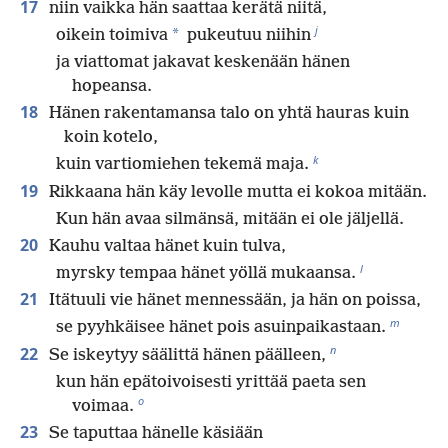
17
niin vaikka hän saattaa kerätä niitä,
j
*
oikein toimiva
pukeutuu niihin
ja viattomat jakavat keskenään hänen
hopeansa.
18
Hänen rakentamansa talo on yhtä hauras kuin
koin kotelo,
k
kuin vartiomiehen tekemä maja.
19
Rikkaana hän käy levolle mutta ei kokoa mitään.
Kun hän avaa silmänsä, mitään ei ole jäljellä.
20
Kauhu valtaa hänet kuin tulva,
l
myrsky tempaa hänet yöllä mukaansa.
21
Itätuuli vie hänet mennessään, ja hän on poissa,
m
se pyyhkäisee hänet pois asuinpaikastaan.
n
22
Se iskeytyy säälittä hänen päälleen,
kun hän epätoivoisesti yrittää paeta sen
o
voimaa.
23
Se taputtaa hänelle käsiään