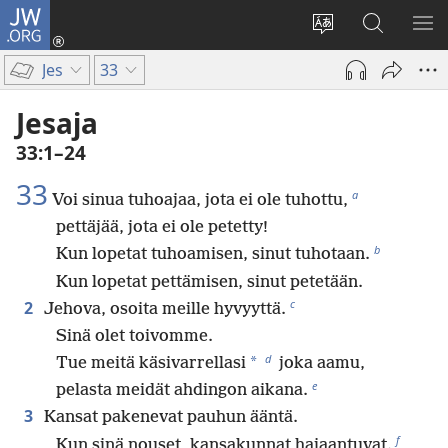
JW.ORG
Kirjaudu
(avaa
Vaihda
Hae
NÄ
uuden
sivuston
JW.ORG-
VA
Jes
33
ikkunan)
kieli
sivustolta
Jesaja
33:1–24
33
a
Voi sinua tuhoajaa, jota ei ole tuhottu,
pettäjää, jota ei ole petetty!
b
Kun lopetat tuhoamisen, sinut tuhotaan.
Kun lopetat pettämisen, sinut petetään.
c
2
Jehova, osoita meille hyvyyttä.
Sinä olet toivomme.
d
*
Tue meitä käsivarrellasi
joka aamu,
e
pelasta meidät ahdingon aikana.
3
Kansat pakenevat pauhun ääntä.
f
Kun sinä nouset, kansakunnat hajaantuvat.