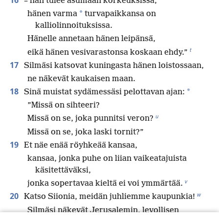
– hän tulee asumaan korkeuksissa,
*
hänen varma
turvapaikkansa on
kalliolinnoituksissa.
Hänelle annetaan hänen leipänsä,
t
eikä hänen vesivarastonsa koskaan ehdy.”
17
Silmäsi katsovat kuningasta hänen loistossaan,
ne näkevät kaukaisen maan.
18
*
Sinä muistat sydämessäsi pelottavan ajan:
”Missä on sihteeri?
u
Missä on se, joka punnitsi veron?
Missä on se, joka laski tornit?”
19
Et näe enää röyhkeää kansaa,
kansaa, jonka puhe on liian vaikeatajuista
käsitettäväksi,
v
jonka sopertavaa kieltä ei voi ymmärtää.
w
20
Katso Siionia, meidän juhliemme kaupunkia!
Silmäsi näkevät Jerusalemin, levollisen