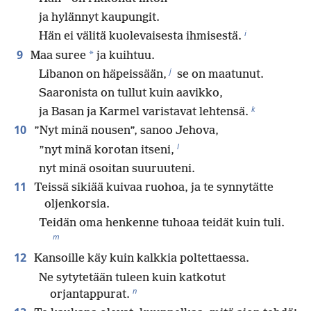
ja hylännyt kaupungit.
i
Hän ei välitä kuolevaisesta ihmisestä.
9
*
Maa suree
ja kuihtuu.
j
Libanon on häpeissään,
se on maatunut.
Saaronista on tullut kuin aavikko,
k
ja Basan ja Karmel varistavat lehtensä.
10
”Nyt minä nousen”, sanoo Jehova,
l
”nyt minä korotan itseni,
nyt minä osoitan suuruuteni.
11
Teissä sikiää kuivaa ruohoa, ja te synnytätte
oljenkorsia.
Teidän oma henkenne tuhoaa teidät kuin tuli.
m
12
Kansoille käy kuin kalkkia poltettaessa.
Ne sytytetään tuleen kuin katkotut
n
orjantappurat.