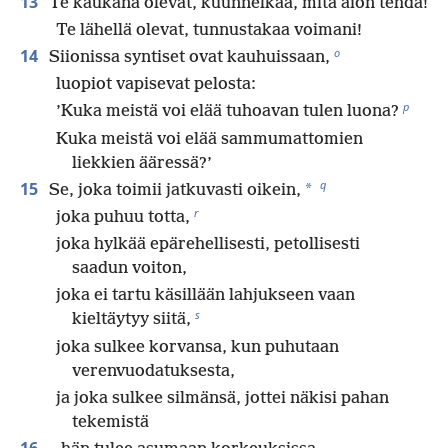
13
Te kaukana olevat, kuunnelkaa, mitä aion tehdä!
Te lähellä olevat, tunnustakaa voimani!
o
14
Siionissa syntiset ovat kauhuissaan,
luopiot vapisevat pelosta:
p
’Kuka meistä voi elää tuhoavan tulen luona?
Kuka meistä voi elää sammumattomien
liekkien ääressä?’
q
15
*
Se, joka toimii jatkuvasti oikein,
r
joka puhuu totta,
joka hylkää epärehellisesti, petollisesti
saadun voiton,
joka ei tartu käsillään lahjukseen vaan
s
kieltäytyy siitä,
joka sulkee korvansa, kun puhutaan
verenvuodatuksesta,
ja joka sulkee silmänsä, jottei näkisi pahan
tekemistä
16