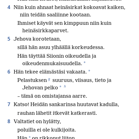
4
Niin kuin ahnaat heinäsirkat kokoavat kaiken,
niin teidän saaliinne kootaan.
Ihmiset käyvät sen kimppuun niin kuin
heinäsirkkaparvet.
5
Jehova korotetaan,
sillä hän asuu ylhäällä korkeudessa.
Hän täyttää Siionin oikeudella ja
*
oikeudenmukaisuudella.
6
*
Hän tekee elämästäsi vakaata.
g
Pelastuksen
suuruus, viisaus, tieto ja
h
*
Jehovan pelko
– tämä on omistajansa aarre.
7
Katso! Heidän sankarinsa huutavat kadulla,
rauhan lähetit itkevät katkerasti.
8
Valtatiet on hylätty,
poluilla ei ole kulkijoita.
*
Hän
on rikkonut liiton