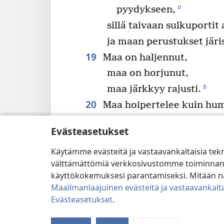
a
pyydykseen,
sillä taivaan sulkuportit
ja maan perustukset järi
19
Maa on haljennut,
maa on horjunut,
b
maa järkkyy rajusti.
20
Maa hoipertelee kuin hum
ja se huojuu kuin maja t
Evästeasetukset
Sen rikkomus painaa sitä
Käytämme evästeitä ja vastaavankaltaisia tek
ja se kaatuu eikä enää n
välttämättömiä verkkosivustomme toiminnan kann
21
Sinä päivänä Jehova kää
käyttökokemuksesi parantamiseksi. Mitään näi
ylhäällä korkeuksissa o
Maailmanlaajuinen evästeitä ja vastaavankalta
ja maan päällä oleviin m
Evästeasetukset
.
22
Heidät kootaan yhteen