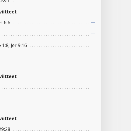
asvot”.
iitteet
es 6:6
1:8; Jer 9:16
iitteet
iitteet
29:28