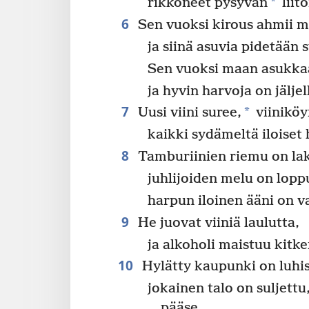
*
rikkoneet pysyvän
liito
6
Sen vuoksi kirous ahmii 
ja siinä asuvia pidetään s
Sen vuoksi maan asukka
ja hyvin harvoja on jäljel
7
*
Uusi viini suree,
viiniköy
kaikki sydämeltä iloiset
8
Tamburiinien riemu on la
juhlijoiden melu on lopp
harpun iloinen ääni on v
9
He juovat viiniä laulutta,
ja alkoholi maistuu kitker
10
Hylätty kaupunki on luhi
jokainen talo on suljettu,
pääse.