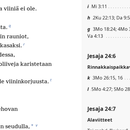
i
Mi 3:11
viiniä ei ole.
h
2Ku 22:13; Da 9:5
q
ta.
g
3Mo 18:24; 4Mo 35:
Va 4:13
in rauniot,
r
kasaksi.
dessa,
Jesaja 24:6
oliiveja karistetaan
Rinnakkaispaikkav
k
3Mo 26:15, 16
t
lle viininkorjuusta.
l
5Mo 4:27; 5Mo 28
Jesaja 24:7
Jehovan
Alaviitteet
v
*
n seudulla,