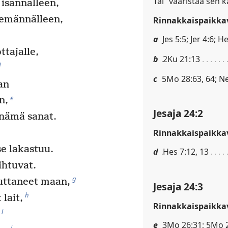
Tai ”vääristää sen k
 isännälleen,
n emännälleen,
Rinnakkaispaikkav
a
Jes 5:5; Jer 4:6; H
ttajalle,
b
2Ku 21:13
d
c
5Mo 28:63, 64; Ne 
an
e
n,
Jesaja 24:2
 nämä sanat.
Rinnakkaispaikkav
e lakastuu.
d
Hes 7:12, 13
ihtuvat.
g
uttaneet maan,
Jesaja 24:3
h
 lait,
Rinnakkaispaikkav
i
e
3Mo 26:31; 5Mo 
j