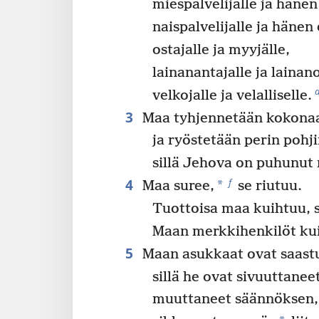
miespalvelijalle ja hänen
naispalvelijalle ja häne
ostajalle ja myyjälle,
lainanantajalle ja lainano
velkojalle ja velalliselle.
3
Maa tyhjennetään kokona
ja ryöstetään perin pohji
sillä Jehova on puhunut
4
f
*
Maa suree,
se riutuu.
Tuottoisa maa kuihtuu, s
Maan merkkihenkilöt ku
5
Maan asukkaat ovat saast
sillä he ovat sivuuttaneet
muuttaneet säännöksen,