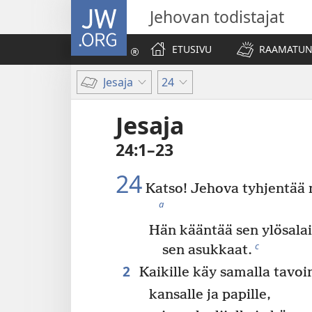
JW.ORG
Jehovan todistajat
ETUSIVU
RAAMATUN
Jesaja
24
Jesaja
24:1–23
24
Katso! Jehova tyhjentää m
a
Hän kääntää sen ylösalai
c
sen asukkaat.
2
Kaikille käy samalla tavoi
kansalle ja papille,