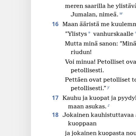
meren saarilla he ylistäv
w
Jumalan, nimeä.
16
Maan ääristä me kuulemme
*
”Ylistys
vanhurskaalle
Mutta minä sanon: ”Minä
riudun!
Voi minua! Petolliset ov
petollisesti.
Pettäen ovat petolliset 
y
petollisesti.”
17
Kauhu ja kuopat ja pyydyk
z
maan asukas.
18
Jokainen kauhistuttavaa
kuoppaan
ja jokainen kuopasta nou