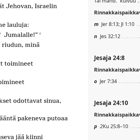
Tai mahd. ”kuivuu”.
ät Jehovan, Israelin
Rinnakkaispaikkav
m
Jer 8:13; Jl 1:10
 lauluja:
x
*
Jumalalle!”
n
Jes 32:12
 riudun, minä
Jesaja 24:8
at toimineet
Rinnakkaispaikkav
o
Jer 7:34
toimineet
set odottavat sinua,
Jesaja 24:10
Rinnakkaispaikkav
 ääntä pakeneva putoaa
p
2Ku 25:8–10
seva jää kiinni