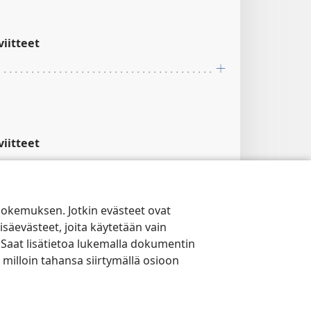
iitteet
iitteet
; Va 1:4; Va 2:8, 9
kokemuksen. Jotkin evästeet ovat
isäevästeet, joita käytetään vain
iitteet
 Saat lisätietoa lukemalla dokumentin
 milloin tahansa siirtymällä osioon