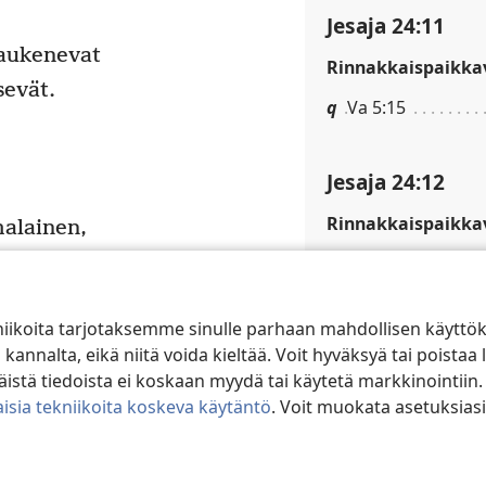
Jesaja 24:11
 aukenevat
Rinnakkaispaikkav
sevät.
q
Va 5:15
Jesaja 24:12
Rinnakkaispaikkav
alainen,
uulessa.
r
Jes 32:14; Jer 9:11
c
 raskaasti,
niikoita tarjotaksemme sinulle parhaan mahdollisen käyttö
ouse.
Jesaja 24:13
alta, eikä niitä voida kieltää. Voit hyväksyä tai poistaa l
ntää huomionsa
Rinnakkaispaikkav
stä tiedoista ei koskaan myydä tai käytetä markkinointiin.
levaan armeijaan
isia tekniikoita koskeva käytäntö
. Voit muokata asetuksiasi
s
5Mo 24:20
aan kuninkaisiin.
t
Jer 6:9; Hes 6:8