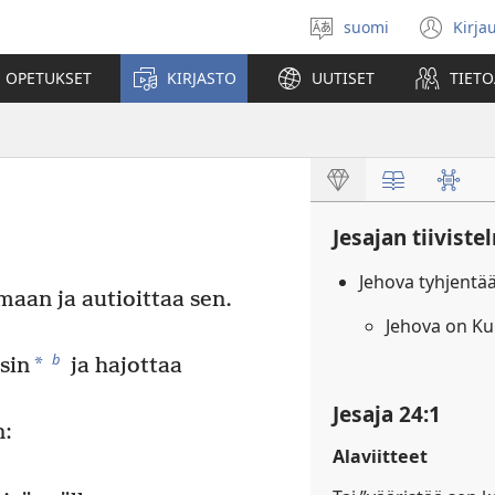
suomi
Kirja
Valitse
(av
kieli
uu
 OPETUKSET
KIRJASTO
UUTISET
TIETO
ikk
Jesajan tiiviste
Jehova tyhjent
aan ja autioittaa sen.
Jehova on Ku
b
*
sin
ja hajottaa
Jesaja 24:1
n:
Alaviitteet