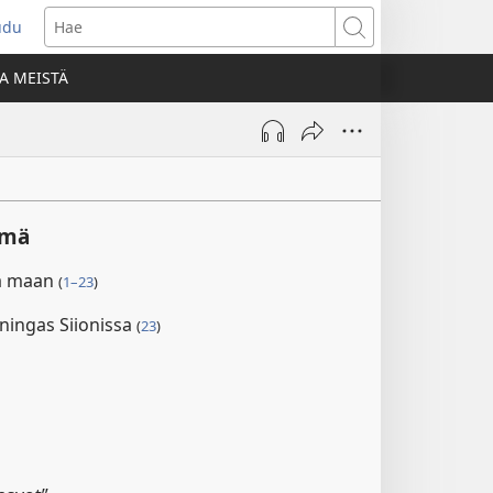
udu
aa
Hae
den
A MEISTÄ
unan)
lmä
ää maan
(
1–23
)
ningas Siionissa
(
23
)