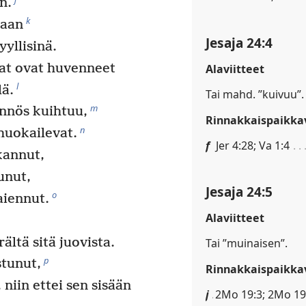
n.
k
maan
Jesaja 24:4
yyllisinä.
at ovat huvenneet
Alaviitteet
l
lä.
Tai mahd. ”kuivuu”.
m
nnös kuihtuu,
Rinnakkaispaikkav
n
 huokailevat.
f
Jer 4:28; Va 1:4
kannut,
unut,
Jesaja 24:5
o
aiennut.
Alaviitteet
ältä sitä juovista.
Tai ”muinaisen”.
p
stunut,
Rinnakkaispaikkav
 niin ettei sen sisään
j
2Mo 19:3; 2Mo 19: