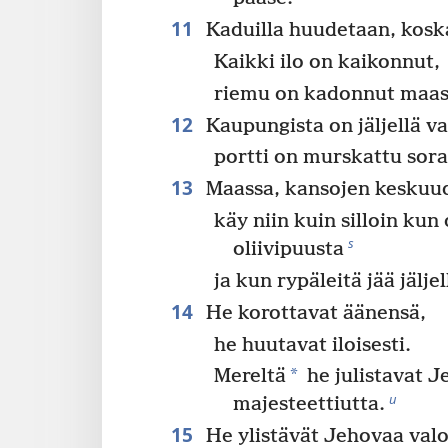
11
Kaduilla huudetaan, koska 
Kaikki ilo on kaikonnut,
riemu on kadonnut maas
12
Kaupungista on jäljellä va
portti on murskattu sora
13
Maassa, kansojen keskuu
käy niin kuin silloin kun 
s
oliivipuusta
ja kun rypäleitä jää jälje
14
He korottavat äänensä,
he huutavat iloisesti.
*
Mereltä
he julistavat 
u
majesteettiutta.
15
He ylistävät Jehovaa valo