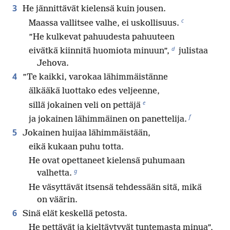
3
He jännittävät kielensä kuin jousen.
c
Maassa vallitsee valhe, ei uskollisuus.
”He kulkevat pahuudesta pahuuteen
d
eivätkä kiinnitä huomiota minuun”,
julistaa
Jehova.
4
”Te kaikki, varokaa lähimmäistänne
älkääkä luottako edes veljeenne,
e
sillä jokainen veli on pettäjä
f
ja jokainen lähimmäinen on panettelija.
5
Jokainen huijaa lähimmäistään,
eikä kukaan puhu totta.
He ovat opettaneet kielensä puhumaan
g
valhetta.
He väsyttävät itsensä tehdessään sitä, mikä
on väärin.
6
Sinä elät keskellä petosta.
He pettävät ja kieltäytyvät tuntemasta minua”,