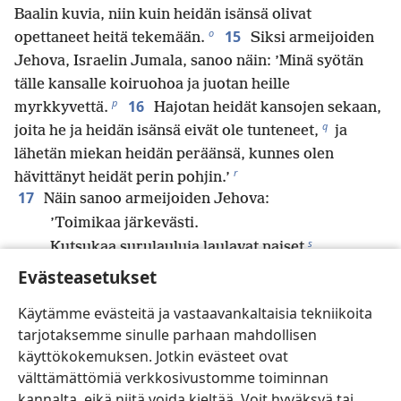
Baalin kuvia, niin kuin heidän isänsä olivat
o
15
opettaneet heitä tekemään.
Siksi armeijoiden
Jehova, Israelin Jumala, sanoo näin: ’Minä syötän
tälle kansalle koiruohoa ja juotan heille
p
16
myrkkyvettä.
Hajotan heidät kansojen sekaan,
q
joita he ja heidän isänsä eivät ole tunteneet,
ja
lähetän miekan heidän peräänsä, kunnes olen
r
hävittänyt heidät perin pohjin.’
17
Näin sanoo armeijoiden Jehova:
’Toimikaa järkevästi.
s
Kutsukaa surulauluja laulavat naiset
ja lähettäkää viesti taitaville naisille,
Evästeasetukset
18
jotta he kiirehtisivät laulamaan meille
Käytämme evästeitä ja vastaavankaltaisia tekniikoita
valituslaulun,
tarjotaksemme sinulle parhaan mahdollisen
niin että silmämme tulvisivat kyyneleitä
käyttökokemuksen. Jotkin evästeet ovat
t
ja silmäkulmamme vuotaisivat vettä.
välttämättömiä verkkosivustomme toiminnan
u
19
Siionista on kuultu valituslaulu:
kannalta, eikä niitä voida kieltää. Voit hyväksyä tai