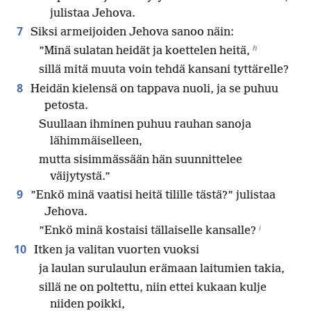
julistaa Jehova.
7
Siksi armeijoiden Jehova sanoo näin:
h
”Minä sulatan heidät ja koettelen heitä,
sillä mitä muuta voin tehdä kansani tyttärelle?
8
Heidän kielensä on tappava nuoli, ja se puhuu
petosta.
Suullaan ihminen puhuu rauhan sanoja
lähimmäiselleen,
mutta sisimmässään hän suunnittelee
väijytystä.”
9
”Enkö minä vaatisi heitä tilille tästä?” julistaa
Jehova.
i
”Enkö minä kostaisi tällaiselle kansalle?
10
Itken ja valitan vuorten vuoksi
ja laulan surulaulun erämaan laitumien takia,
sillä ne on poltettu, niin ettei kukaan kulje
niiden poikki,