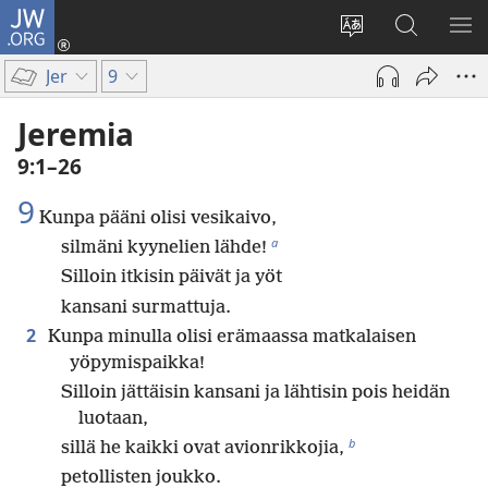
JW.ORG
Kirjaudu
(avaa
Vaihda
Hae
NÄ
uuden
sivuston
JW.ORG-
VA
Jer
9
ikkunan)
kieli
sivustolta
Jeremia
9:1–26
9
Kunpa pääni olisi vesikaivo,
a
silmäni kyynelien lähde!
Silloin itkisin päivät ja yöt
kansani surmattuja.
2
Kunpa minulla olisi erämaassa matkalaisen
yöpymispaikka!
Silloin jättäisin kansani ja lähtisin pois heidän
luotaan,
b
sillä he kaikki ovat avionrikkojia,
petollisten joukko.