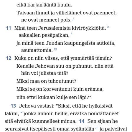
eikä karjan ääntä kuulu.
Taivaan linnut ja villieläimet ovat paenneet,
j
ne ovat menneet pois.
k
11
Minä teen Jerusalemista kiviröykkiöitä,
l
sakaalien pesäpaikan,
ja minä teen Juudan kaupungeista autioita,
m
asumattomia.
12
Kuka on niin viisas, että ymmärtää tämän?
Kenelle Jehovan suu on puhunut, niin että
hän voi julistaa tätä?
Miksi maa on tuhoutunut?
Miksi se on korventunut kuin erämaa,
niin ettei kukaan kulje sen läpi?”
13
Jehova vastasi: ”Siksi, että he hylkäsivät
*
lakini,
jonka annoin heille, eivätkä noudattaneet
14
sitä eivätkä kuunnelleet minua.
Sen sijaan he
n
seurasivat itsepäisesti omaa sydäntään
ja palvelivat