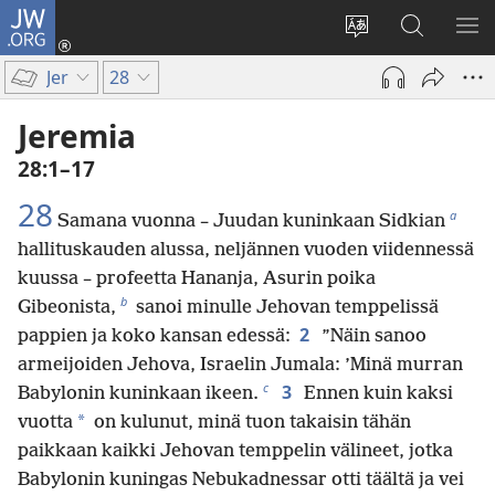
JW.ORG
Kirjaudu
(avaa
Vaihda
Hae
NÄ
uuden
sivuston
JW.ORG-
VA
Jer
28
ikkunan)
kieli
sivustolta
Jeremia
28:1–17
28
a
Samana vuonna – Juudan kuninkaan Sidkian
hallituskauden alussa, neljännen vuoden viidennessä
kuussa – profeetta Hananja, Asurin poika
b
Gibeonista,
sanoi minulle Jehovan temppelissä
2
pappien ja koko kansan edessä:
”Näin sanoo
armeijoiden Jehova, Israelin Jumala: ’Minä murran
c
3
Babylonin kuninkaan ikeen.
Ennen kuin kaksi
*
vuotta
on kulunut, minä tuon takaisin tähän
paikkaan kaikki Jehovan temppelin välineet, jotka
Babylonin kuningas Nebukadnessar otti täältä ja vei