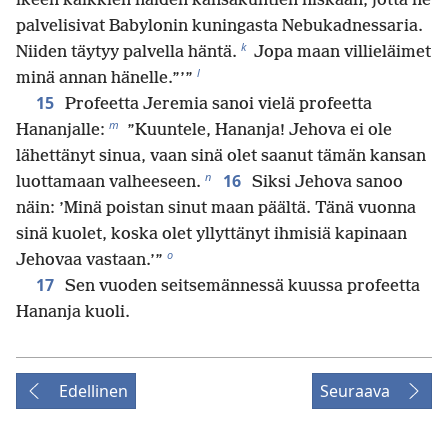
ikeen kaikkien näiden kansakuntien niskaan, jotta ne
palvelisivat Babylonin kuningasta Nebukadnessaria.
k
Niiden täytyy palvella häntä.
Jopa maan villieläimet
l
minä annan hänelle.”’”
15
Profeetta Jeremia sanoi vielä profeetta
m
Hananjalle:
”Kuuntele, Hananja! Jehova ei ole
lähettänyt sinua, vaan sinä olet saanut tämän kansan
n
16
luottamaan valheeseen.
Siksi Jehova sanoo
näin: ’Minä poistan sinut maan päältä. Tänä vuonna
sinä kuolet, koska olet yllyttänyt ihmisiä kapinaan
o
Jehovaa vastaan.’”
17
Sen vuoden seitsemännessä kuussa profeetta
Hananja kuoli.
Edellinen
Seuraava