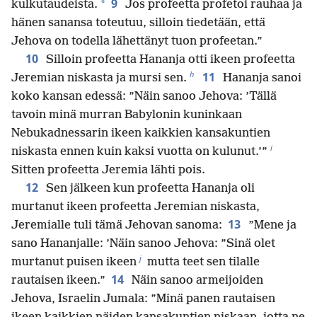
9
*
kulkutaudeista.
Jos profeetta profetoi rauhaa ja
hänen sanansa toteutuu, silloin tiedetään, että
Jehova on todella lähettänyt tuon profeetan.”
10
Silloin profeetta Hananja otti ikeen profeetta
h
11
Jeremian niskasta ja mursi sen.
Hananja sanoi
koko kansan edessä: ”Näin sanoo Jehova: ’Tällä
tavoin minä murran Babylonin kuninkaan
Nebukadnessarin ikeen kaikkien kansakuntien
i
niskasta ennen kuin kaksi vuotta on kulunut.’”
Sitten profeetta Jeremia lähti pois.
12
Sen jälkeen kun profeetta Hananja oli
murtanut ikeen profeetta Jeremian niskasta,
13
Jeremialle tuli tämä Jehovan sanoma:
”Mene ja
sano Hananjalle: ’Näin sanoo Jehova: ”Sinä olet
j
murtanut puisen ikeen
mutta teet sen tilalle
14
rautaisen ikeen.”
Näin sanoo armeijoiden
Jehova, Israelin Jumala: ”Minä panen rautaisen