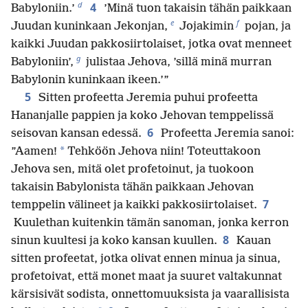
d
4
Babyloniin.’
’Minä tuon takaisin tähän paikkaan
e
f
Juudan kuninkaan Jekonjan,
Jojakimin
pojan, ja
kaikki Juudan pakkosiirtolaiset, jotka ovat menneet
g
Babyloniin’,
julistaa Jehova, ’sillä minä murran
Babylonin kuninkaan ikeen.’”
5
Sitten profeetta Jeremia puhui profeetta
Hananjalle pappien ja koko Jehovan temppelissä
6
seisovan kansan edessä.
Profeetta Jeremia sanoi:
*
”Aamen!
Tehköön Jehova niin! Toteuttakoon
Jehova sen, mitä olet profetoinut, ja tuokoon
takaisin Babylonista tähän paikkaan Jehovan
7
temppelin välineet ja kaikki pakkosiirtolaiset.
Kuulethan kuitenkin tämän sanoman, jonka kerron
8
sinun kuultesi ja koko kansan kuullen.
Kauan
sitten profeetat, jotka olivat ennen minua ja sinua,
profetoivat, että monet maat ja suuret valtakunnat
kärsisivät sodista, onnettomuuksista ja vaarallisista