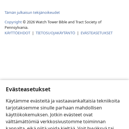
Tämän julkaisun tekijänoikeudet
Copyright
©
2026
Watch Tower Bible and Tract Society of
Pennsylvania.
KÄYTTÖEHDOT
|
TIETOSUOJAKÄYTÄNTÖ
|
EVÄSTEASETUKSET
Evästeasetukset
Käytämme evästeitä ja vastaavankaltaisia tekniikoita
tarjotaksemme sinulle parhaan mahdollisen
käyttökokemuksen. Jotkin evästeet ovat
välttämättömiä verkkosivustomme toiminnan
kannalta, eikä niitä voida kieltää. Voit hyväksyä tai