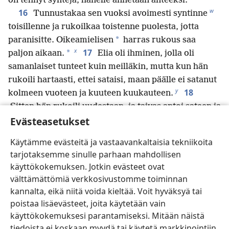
on tehnyt syntejä, hänelle annetaan anteeksi.
w
16
Tunnustakaa sen vuoksi avoimesti syntinne
toisillenne ja rukoilkaa toistenne puolesta, jotta
*
paranisitte. Oikeamielisen
harras rukous saa
x
17
*
paljon aikaan.
Elia oli ihminen, jolla oli
samanlaiset tunteet kuin meilläkin, mutta kun hän
rukoili hartaasti, ettei sataisi, maan päälle ei satanut
y
18
kolmeen vuoteen ja kuuteen kuukauteen.
Sitten hän rukoili uudestaan, ja taivas antoi sateen ja
z
Evästeasetukset
maa tuotti satoa.
19
Veljeni, jos joku teistä eksyy totuudesta ja
Käytämme evästeitä ja vastaavankaltaisia tekniikoita
20
toinen saa hänet kääntymään takaisin,
niin voitte
tarjotaksemme sinulle parhaan mahdollisen
olla varmoja siitä, että se, joka saa syntisen
käyttökokemuksen. Jotkin evästeet ovat
a
kääntymään takaisin väärältä tieltään,
pelastaa
välttämättömiä verkkosivustomme toiminnan
b
*
hänet
kuolemasta ja peittää paljon syntejä.
kannalta, eikä niitä voida kieltää. Voit hyväksyä tai
poistaa lisäevästeet, joita käytetään vain
käyttökokemuksesi parantamiseksi. Mitään näistä
Edellinen
Seuraava
tiedoista ei koskaan myydä tai käytetä markkinointiin.