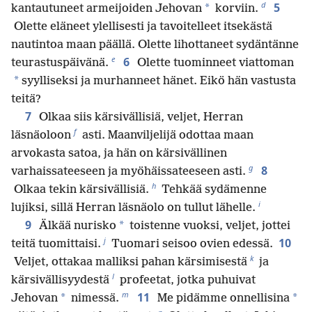
d
5
*
kantautuneet armeijoiden Jehovan
korviin.
Olette eläneet ylellisesti ja tavoitelleet itsekästä
nautintoa maan päällä. Olette lihottaneet sydäntänne
e
6
teurastuspäivänä.
Olette tuominneet viattoman
*
syylliseksi ja murhanneet hänet. Eikö hän vastusta
teitä?
7
Olkaa siis kärsivällisiä, veljet, Herran
f
läsnäoloon
asti. Maanviljelijä odottaa maan
arvokasta satoa, ja hän on kärsivällinen
g
8
varhaissateeseen ja myöhäissateeseen asti.
h
Olkaa tekin kärsivällisiä.
Tehkää sydämenne
i
lujiksi, sillä Herran läsnäolo on tullut lähelle.
9
*
Älkää nurisko
toistenne vuoksi, veljet, jottei
j
10
teitä tuomittaisi.
Tuomari seisoo ovien edessä.
k
Veljet, ottakaa malliksi pahan kärsimisestä
ja
l
kärsivällisyydestä
profeetat, jotka puhuivat
m
11
*
*
Jehovan
nimessä.
Me pidämme onnellisina