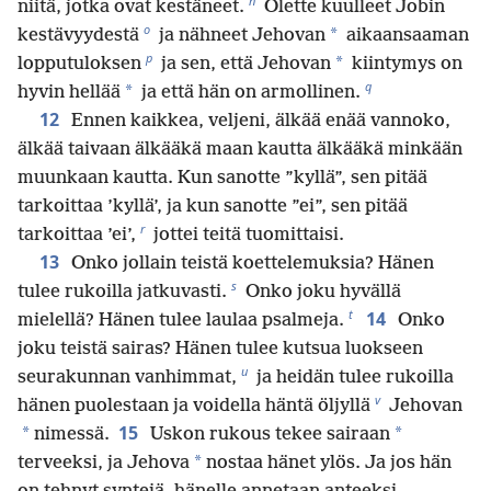
n
niitä, jotka ovat kestäneet.
Olette kuulleet Jobin
o
*
kestävyydestä
ja nähneet Jehovan
aikaansaaman
p
*
lopputuloksen
ja sen, että Jehovan
kiintymys on
q
*
hyvin hellää
ja että hän on armollinen.
12
Ennen kaikkea, veljeni, älkää enää vannoko,
älkää taivaan älkääkä maan kautta älkääkä minkään
muunkaan kautta. Kun sanotte ”kyllä”, sen pitää
tarkoittaa ’kyllä’, ja kun sanotte ”ei”, sen pitää
r
tarkoittaa ’ei’,
jottei teitä tuomittaisi.
13
Onko jollain teistä koettelemuksia? Hänen
s
tulee rukoilla jatkuvasti.
Onko joku hyvällä
t
14
mielellä? Hänen tulee laulaa psalmeja.
Onko
joku teistä sairas? Hänen tulee kutsua luokseen
u
seurakunnan vanhimmat,
ja heidän tulee rukoilla
v
hänen puolestaan ja voidella häntä öljyllä
Jehovan
15
*
*
nimessä.
Uskon rukous tekee sairaan
*
terveeksi, ja Jehova
nostaa hänet ylös. Ja jos hän