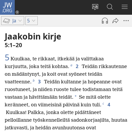
JW.ORG
Kirjaudu
(avaa
Vaihda
Hae
NÄ
uuden
sivuston
JW.ORG-
VA
Ja
5
ikkunan)
kieli
sivustolta
Jaakobin kirje
5:1–20
5
Kuulkaa, te rikkaat, itkekää ja valittakaa
a
2
kurjuutta, joka teitä kohtaa.
Teidän rikkautenne
on mädäntynyt, ja koit ovat syöneet teidän
b
3
vaatteenne.
Teidän kultanne ja hopeanne ovat
ruostuneet, ja niiden ruoste tulee todistamaan teitä
*
vastaan ja hävittämään teidät.
Se mitä olette
c
4
keränneet, on viimeisinä päivinä kuin tuli.
Kuulkaa! Palkka, jonka olette pidättäneet
pelloillanne työskennelleiltä sadonkorjaajilta, huutaa
jatkuvasti, ja heidän avunhuutonsa ovat