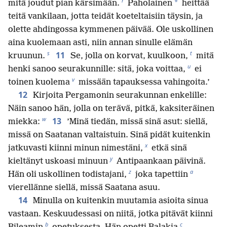
r
*
mitä joudut pian kärsimään.
Paholainen
heittää
teitä vankilaan, jotta teidät koeteltaisiin täysin, ja
olette ahdingossa kymmenen päivää. Ole uskollinen
aina kuolemaan asti, niin annan sinulle elämän
s
t
11
kruunun.
Se, jolla on korvat, kuulkoon,
mitä
u
henki sanoo seurakunnille: sitä, joka voittaa,
ei
v
toinen kuolema
missään tapauksessa vahingoita.’
12
Kirjoita Pergamonin seurakunnan enkelille:
Näin sanoo hän, jolla on terävä, pitkä, kaksiteräinen
w
13
miekka:
’Minä tiedän, missä sinä asut: siellä,
missä on Saatanan valtaistuin. Sinä pidät kuitenkin
x
jatkuvasti kiinni minun nimestäni,
etkä sinä
y
kieltänyt uskoasi minuun
Antipaankaan päivinä.
z
a
Hän oli uskollinen todistajani,
joka tapettiin
vierellänne siellä, missä Saatana asuu.
14
Minulla on kuitenkin muutamia asioita sinua
vastaan. Keskuudessasi on niitä, jotka pitävät kiinni
b
c