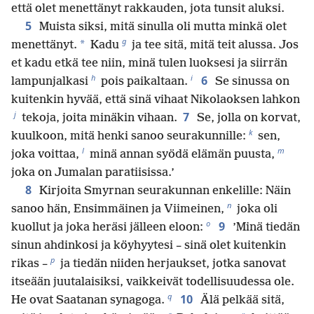
että olet menettänyt rakkauden, jota tunsit aluksi.
5
Muista siksi, mitä sinulla oli mutta minkä olet
g
*
menettänyt.
Kadu
ja tee sitä, mitä teit alussa. Jos
et kadu etkä tee niin, minä tulen luoksesi ja siirrän
h
i
6
lampunjalkasi
pois paikaltaan.
Se sinussa on
kuitenkin hyvää, että sinä vihaat Nikolaoksen lahkon
j
7
tekoja, joita minäkin vihaan.
Se, jolla on korvat,
k
kuulkoon, mitä henki sanoo seurakunnille:
sen,
l
m
joka voittaa,
minä annan syödä elämän puusta,
joka on Jumalan paratiisissa.’
8
Kirjoita Smyrnan seurakunnan enkelille: Näin
n
sanoo hän, Ensimmäinen ja Viimeinen,
joka oli
o
9
kuollut ja joka heräsi jälleen eloon:
’Minä tiedän
sinun ahdinkosi ja köyhyytesi – sinä olet kuitenkin
p
rikas –
ja tiedän niiden herjaukset, jotka sanovat
itseään juutalaisiksi, vaikkeivät todellisuudessa ole.
q
10
He ovat Saatanan synagoga.
Älä pelkää sitä,