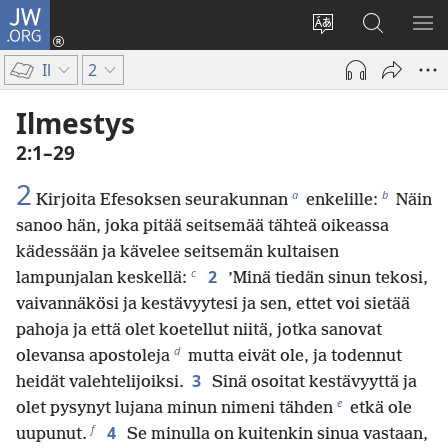
JW.ORG
Kirjaudu
(avaa
Vaihda
Hae
NÄ
uuden
sivuston
JW.ORG-
VA
Il
2
ikkunan)
kieli
sivustolta
Ilmestys
2:1–29
2
a
b
Kirjoita Efesoksen seurakunnan
enkelille:
Näin
sanoo hän, joka pitää seitsemää tähteä oikeassa
kädessään ja kävelee seitsemän kultaisen
c
2
lampunjalan keskellä:
’Minä tiedän sinun tekosi,
vaivannäkösi ja kestävyytesi ja sen, ettet voi sietää
pahoja ja että olet koetellut niitä, jotka sanovat
d
olevansa apostoleja
mutta eivät ole, ja todennut
3
heidät valehtelijoiksi.
Sinä osoitat kestävyyttä ja
e
olet pysynyt lujana minun nimeni tähden
etkä ole
f
4
uupunut.
Se minulla on kuitenkin sinua vastaan,