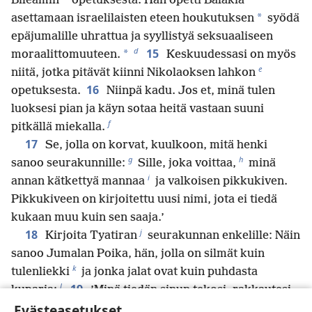
Bileamin
opetuksesta. Hän opetti Balakia
*
asettamaan israelilaisten eteen houkutuksen
syödä
epäjumalille uhrattua ja syyllistyä seksuaaliseen
d
15
*
moraalittomuuteen.
Keskuudessasi on myös
e
niitä, jotka pitävät kiinni Nikolaoksen lahkon
16
opetuksesta.
Niinpä kadu. Jos et, minä tulen
luoksesi pian ja käyn sotaa heitä vastaan suuni
f
pitkällä miekalla.
17
Se, jolla on korvat, kuulkoon, mitä henki
g
h
sanoo seurakunnille:
Sille, joka voittaa,
minä
i
annan kätkettyä mannaa
ja valkoisen pikkukiven.
Pikkukiveen on kirjoitettu uusi nimi, jota ei tiedä
kukaan muu kuin sen saaja.’
j
18
Kirjoita Tyatiran
seurakunnan enkelille: Näin
sanoo Jumalan Poika, hän, jolla on silmät kuin
k
tulenliekki
ja jonka jalat ovat kuin puhdasta
l
19
kuparia:
’Minä tiedän sinun tekosi, rakkautesi,
Evästeasetukset
uskosi, palveluksesi ja kestävyytesi ja sen, että olet