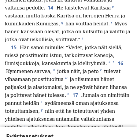
yhteinen ajatus, joten he antavat voimansa ja
p
14
valtansa pedolle.
He taistelevat Karitsaa
vastaan, mutta koska Karitsa on herrojen Herra ja
q
r
kuninkaiden Kuningas,
hän voittaa heidät.
Myös
hänen kanssaan olevat, jotka on kutsuttu ja valittu ja
s
jotka ovat uskollisia, voittavat.”
15
Hän sanoi minulle: ”Vedet, jotka näit siellä,
missä prostituoitu istuu, tarkoittavat kansoja,
t
16
*
ihmisjoukkoja, kansakuntia ja kieliryhmiä.
u
v
Kymmenen sarvea,
jotka näit, ja peto
tulevat
w
vihaamaan prostituoitua
ja riisumaan hänet
paljaaksi ja alastomaksi, ja ne syövät hänen lihansa
x
17
ja polttavat hänet tulessa.
Jumala on nimittäin
*
pannut heidän
sydämeensä oman ajatuksensa
y
toteuttamisen,
niin että he toteuttavat yhden
yhteisen ajatuksensa antamalla valtakuntansa
z
pedolle
siksi aikaa, kun Jumalan sanat täyttyvät.
a
18
Evästeasetukset
Nainen,
jonka näit, tarkoittaa sitä suurta