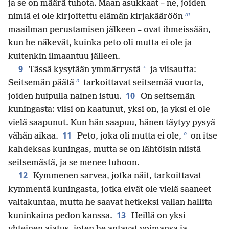
ja se on määrä tuhota. Maan asukkaat – ne, joiden
m
nimiä ei ole kirjoitettu elämän kirjakääröön
maailman perustamisen jälkeen – ovat ihmeissään,
kun he näkevät, kuinka peto oli mutta ei ole ja
kuitenkin ilmaantuu jälleen.
9
*
Tässä kysytään ymmärrystä
ja viisautta:
n
Seitsemän päätä
tarkoittavat seitsemää vuorta,
10
joiden huipulla nainen istuu.
On seitsemän
kuningasta: viisi on kaatunut, yksi on, ja yksi ei ole
vielä saapunut. Kun hän saapuu, hänen täytyy pysyä
o
11
vähän aikaa.
Peto, joka oli mutta ei ole,
on itse
kahdeksas kuningas, mutta se on lähtöisin niistä
seitsemästä, ja se menee tuhoon.
12
Kymmenen sarvea, jotka näit, tarkoittavat
kymmentä kuningasta, jotka eivät ole vielä saaneet
valtakuntaa, mutta he saavat hetkeksi vallan hallita
13
kuninkaina pedon kanssa.
Heillä on yksi