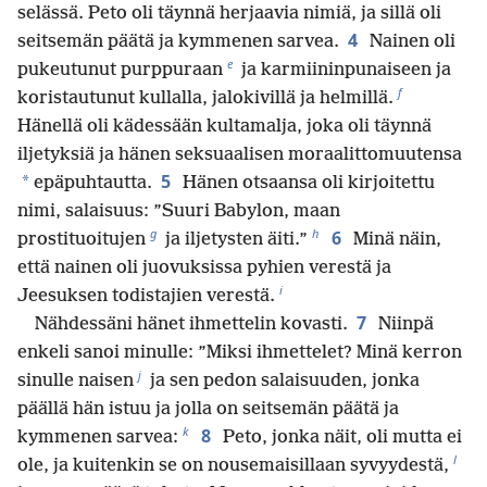
selässä. Peto oli täynnä herjaavia nimiä, ja sillä oli
4
seitsemän päätä ja kymmenen sarvea.
Nainen oli
e
pukeutunut purppuraan
ja karmiininpunaiseen ja
f
koristautunut kullalla, jalokivillä ja helmillä.
Hänellä oli kädessään kultamalja, joka oli täynnä
iljetyksiä ja hänen seksuaalisen moraalittomuutensa
5
*
epäpuhtautta.
Hänen otsaansa oli kirjoitettu
nimi, salaisuus: ”Suuri Babylon, maan
g
h
6
prostituoitujen
ja iljetysten äiti.”
Minä näin,
että nainen oli juovuksissa pyhien verestä ja
i
Jeesuksen todistajien verestä.
7
Nähdessäni hänet ihmettelin kovasti.
Niinpä
enkeli sanoi minulle: ”Miksi ihmettelet? Minä kerron
j
sinulle naisen
ja sen pedon salaisuuden, jonka
päällä hän istuu ja jolla on seitsemän päätä ja
k
8
kymmenen sarvea:
Peto, jonka näit, oli mutta ei
l
ole, ja kuitenkin se on nousemaisillaan syvyydestä,