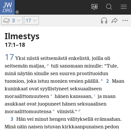
JW.ORG
Kirjaudu
(avaa
Vaihda
Hae
NÄ
uuden
sivuston
JW.ORG-
VA
Il
17
ikkunan)
kieli
sivustolta
Ilmestys
17:1–18
17
Yksi niistä seitsemästä enkelistä, joilla oli
a
seitsemän maljaa,
tuli sanomaan minulle: ”Tule,
minä näytän sinulle sen suuren prostituoidun
b
2
tuomion, joka istuu monien vesien päällä.
Maan
kuninkaat ovat syyllistyneet seksuaaliseen
c
*
moraalittomuuteen
hänen kanssaan,
ja maan
asukkaat ovat juopuneet hänen seksuaalisen
d
*
moraalittomuutensa
viinistä.”
3
Hän vei minut hengen välityksellä erämaahan.
Minä näin naisen istuvan kirkkaanpunaisen pedon