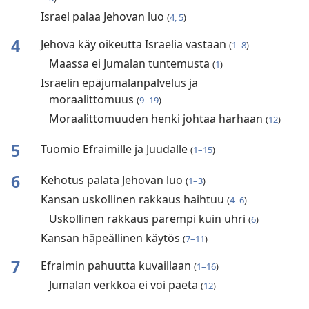
Israel palaa Jehovan luo
(
4, 5
)
4
Jehova käy oikeutta Israelia vastaan
(
1–8
)
Maassa ei Jumalan tuntemusta
(
1
)
Israelin epäjumalanpalvelus ja
moraalittomuus
(
9–19
)
Moraalittomuuden henki johtaa harhaan
(
12
)
5
Tuomio Efraimille ja Juudalle
(
1–15
)
6
Kehotus palata Jehovan luo
(
1–3
)
Kansan uskollinen rakkaus haihtuu
(
4–6
)
Uskollinen rakkaus parempi kuin uhri
(
6
)
Kansan häpeällinen käytös
(
7–11
)
7
Efraimin pahuutta kuvaillaan
(
1–16
)
Jumalan verkkoa ei voi paeta
(
12
)