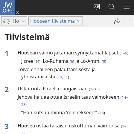
JW.ORG
Kirjaudu
(avaa
Vaihda
Hae
NÄ
uuden
sivuston
JW.ORG-
VA
Ho
Hoosean tiivistelmä
ikkunan)
kieli
sivustolta
Tiivistelmä
1
Hoosean vaimo ja tämän synnyttämät lapset
(
1–9
)
Jisreel
, Lo-Ruhama
ja Lo-Ammi
(
4
)
(
6
)
(
9
)
Toivo ennalleen palauttamisesta ja
yhdistämisestä
(
10, 11
)
2
Uskotonta Israelia rangaistaan
(
1–13
)
Jehova haluaa ottaa Israelin taas vaimokseen
(
14–
23
)
”Hän kutsuu minua ’miehekseen’”
(
16
)
3
Hoosea ostaa takaisin uskottoman vaimonsa
(
1–
3
)