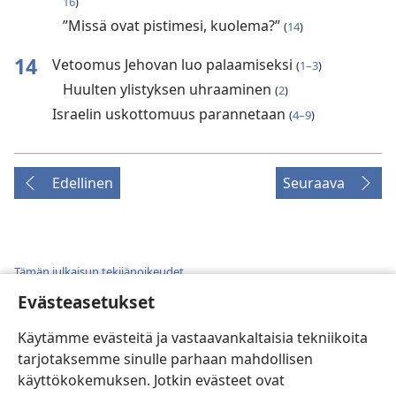
16
)
”Missä ovat pistimesi, kuolema?”
(
14
)
14
Vetoomus Jehovan luo palaamiseksi
(
1–3
)
Huulten ylistyksen uhraaminen
(
2
)
Israelin uskottomuus parannetaan
(
4–9
)
Edellinen
Seuraava
Tämän julkaisun tekijänoikeudet
Evästeasetukset
Copyright
© 2026 Watch Tower Bible and Tract Society of
Pennsylvania.
KÄYTTÖEHDOT
|
TIETOSUOJAKÄYTÄNTÖ
|
EVÄSTEASETUKSET
Käytämme evästeitä ja vastaavankaltaisia tekniikoita
tarjotaksemme sinulle parhaan mahdollisen
käyttökokemuksen. Jotkin evästeet ovat