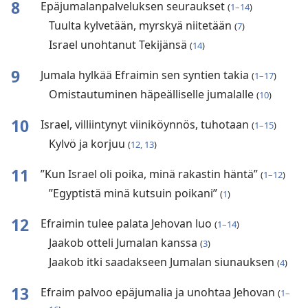
8
Epäjumalanpalveluksen seuraukset
(
1–14
)
Tuulta kylvetään, myrskyä niitetään
(
7
)
Israel unohtanut Tekijänsä
(
14
)
9
Jumala hylkää Efraimin sen syntien takia
(
1–17
)
Omistautuminen häpeälliselle jumalalle
(
10
)
10
Israel, villiintynyt viiniköynnös, tuhotaan
(
1–15
)
Kylvö ja korjuu
(
12, 13
)
11
”Kun Israel oli poika, minä rakastin häntä”
(
1–12
)
”Egyptistä minä kutsuin poikani”
(
1
)
12
Efraimin tulee palata Jehovan luo
(
1–14
)
Jaakob otteli Jumalan kanssa
(
3
)
Jaakob itki saadakseen Jumalan siunauksen
(
4
)
13
Efraim palvoo epäjumalia ja unohtaa Jehovan
(
1–