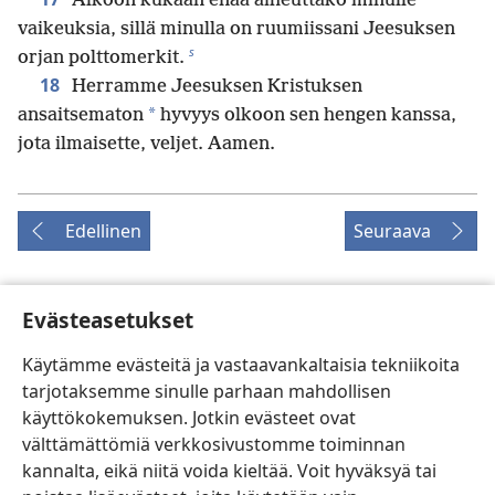
Älköön kukaan enää aiheuttako minulle
vaikeuksia, sillä minulla on ruumiissani Jeesuksen
s
orjan polttomerkit.
18
Herramme Jeesuksen Kristuksen
*
ansaitsematon
hyvyys olkoon sen hengen kanssa,
jota ilmaisette, veljet. Aamen.
Edellinen
Seuraava
Evästeasetukset
Tämän julkaisun tekijänoikeudet
Käytämme evästeitä ja vastaavankaltaisia tekniikoita
Copyright
©
2026
Watch Tower Bible and Tract Society of
tarjotaksemme sinulle parhaan mahdollisen
Pennsylvania.
käyttökokemuksen. Jotkin evästeet ovat
KÄYTTÖEHDOT
|
TIETOSUOJAKÄYTÄNTÖ
|
EVÄSTEASETUKSET
välttämättömiä verkkosivustomme toiminnan
kannalta, eikä niitä voida kieltää. Voit hyväksyä tai