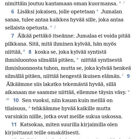
i
*
nimittäin joutuu kantamaan oman kuormansa.
6
*
Lisäksi jokaisen, jolle opetetaan
Jumalan
sanaa, tulee antaa kaikkea hyvää sille, joka antaa
j
*
sellaista opetusta.
7
Älkää pettäkö itseänne: Jumalaa ei voida pitää
pilkkana. Sitä, mitä ihminen kylvää, hän myös
k
8
niittää,
koska se, joka kylvää syntistä
*
ihmisluontoa silmällä pitäen,
niittää syntisestä
ihmisluonnosta tuhon, mutta se, joka kylvää henkeä
l
9
silmällä pitäen, niittää hengestä ikuisen elämän.
Älkäämme siis lakatko tekemästä hyvää, sillä
*
aikanaan me saamme niittää, ellemme täysin väsy.
m
10
Sen vuoksi, niin kauan kuin meillä on
*
tilaisuus,
tehkäämme hyvää kaikille mutta
varsinkin niille, jotka ovat meille sukua uskossa.
11
Katsokaa, miten suurilla kirjaimilla olen
kirjoittanut teille omakätisesti.