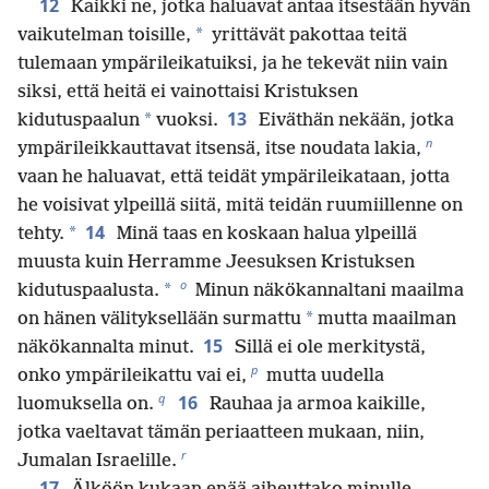
12
Kaikki ne, jotka haluavat antaa itsestään hyvän
*
vaikutelman toisille,
yrittävät pakottaa teitä
tulemaan ympärileikatuiksi, ja he tekevät niin vain
siksi, että heitä ei vainottaisi Kristuksen
13
*
kidutuspaalun
vuoksi.
Eiväthän nekään, jotka
n
ympärileikkauttavat itsensä, itse noudata lakia,
vaan he haluavat, että teidät ympärileikataan, jotta
he voisivat ylpeillä siitä, mitä teidän ruumiillenne on
14
*
tehty.
Minä taas en koskaan halua ylpeillä
muusta kuin Herramme Jeesuksen Kristuksen
o
*
kidutuspaalusta.
Minun näkökannaltani maailma
*
on hänen välityksellään surmattu
mutta maailman
15
näkökannalta minut.
Sillä ei ole merkitystä,
p
onko ympärileikattu vai ei,
mutta uudella
q
16
luomuksella on.
Rauhaa ja armoa kaikille,
jotka vaeltavat tämän periaatteen mukaan, niin,
r
Jumalan Israelille.
17