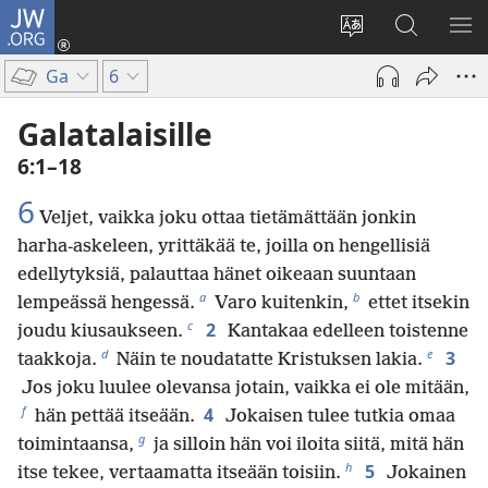
JW.ORG
Kirjaudu
(avaa
Vaihda
Hae
NÄ
uuden
sivuston
JW.ORG-
VA
Ga
6
ikkunan)
kieli
sivustolta
Galatalaisille
6:1–18
6
Veljet, vaikka joku ottaa tietämättään jonkin
harha-askeleen, yrittäkää te, joilla on hengellisiä
edellytyksiä, palauttaa hänet oikeaan suuntaan
a
b
lempeässä hengessä.
Varo kuitenkin,
ettet itsekin
c
2
joudu kiusaukseen.
Kantakaa edelleen toistenne
d
e
3
taakkoja.
Näin te noudatatte Kristuksen lakia.
Jos joku luulee olevansa jotain, vaikka ei ole mitään,
f
4
hän pettää itseään.
Jokaisen tulee tutkia omaa
g
toimintaansa,
ja silloin hän voi iloita siitä, mitä hän
h
5
itse tekee, vertaamatta itseään toisiin.
Jokainen