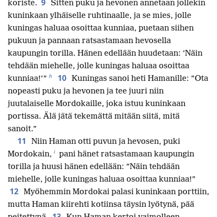
9
koriste.
Sitten puku ja hevonen annetaan jollekin
kuninkaan ylhäiselle ruhtinaalle, ja se mies, jolle
kuningas haluaa osoittaa kunniaa, puetaan siihen
pukuun ja pannaan ratsastamaan hevosella
kaupungin torilla. Hänen edellään huudetaan: ’Näin
tehdään miehelle, jolle kuningas haluaa osoittaa
h
10
kunniaa!’”
Kuningas sanoi heti Hamanille: ”Ota
nopeasti puku ja hevonen ja tee juuri niin
juutalaiselle Mordokaille, joka istuu kuninkaan
portissa. Älä jätä tekemättä mitään siitä, mitä
sanoit.”
11
Niin Haman otti puvun ja hevosen, puki
i
Mordokain,
pani hänet ratsastamaan kaupungin
torilla ja huusi hänen edellään: ”Näin tehdään
miehelle, jolle kuningas haluaa osoittaa kunniaa!”
12
Myöhemmin Mordokai palasi kuninkaan porttiin,
mutta Haman kiirehti kotiinsa täysin lyötynä, pää
13