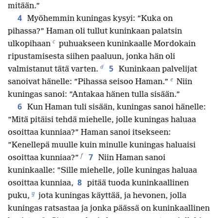
mitään.”
4
Myöhemmin kuningas kysyi: ”Kuka on
pihassa?” Haman oli tullut kuninkaan palatsin
c
ulkopihaan
puhuakseen kuninkaalle Mordokain
ripustamisesta siihen paaluun, jonka hän oli
d
5
valmistanut tätä varten.
Kuninkaan palvelijat
e
sanoivat hänelle: ”Pihassa seisoo Haman.”
Niin
kuningas sanoi: ”Antakaa hänen tulla sisään.”
6
Kun Haman tuli sisään, kuningas sanoi hänelle:
”Mitä pitäisi tehdä miehelle, jolle kuningas haluaa
osoittaa kunniaa?” Haman sanoi itsekseen:
”Kenellepä muulle kuin minulle kuningas haluaisi
f
7
osoittaa kunniaa?”
Niin Haman sanoi
kuninkaalle: ”Sille miehelle, jolle kuningas haluaa
8
osoittaa kunniaa,
pitää tuoda kuninkaallinen
g
puku,
jota kuningas käyttää, ja hevonen, jolla
kuningas ratsastaa ja jonka päässä on kuninkaallinen