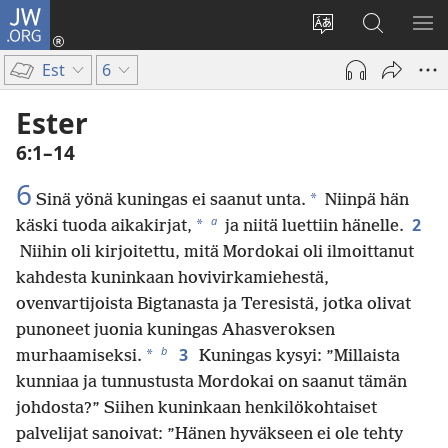
JW.ORG
Kirjaudu
(avaa
Vaihda
Hae
NÄ
uuden
sivuston
JW.ORG-
VA
Est
6
ikkunan)
kieli
sivustolta
Ester
6:1–14
6
*
Sinä yönä kuningas ei saanut unta.
Niinpä hän
a
2
*
käski tuoda aikakirjat,
ja niitä luettiin hänelle.
Niihin oli kirjoitettu, mitä Mordokai oli ilmoittanut
kahdesta kuninkaan hovivirkamiehestä,
ovenvartijoista Bigtanasta ja Teresistä, jotka olivat
punoneet juonia kuningas Ahasveroksen
b
3
*
murhaamiseksi.
Kuningas kysyi: ”Millaista
kunniaa ja tunnustusta Mordokai on saanut tämän
johdosta?” Siihen kuninkaan henkilökohtaiset
palvelijat sanoivat: ”Hänen hyväkseen ei ole tehty