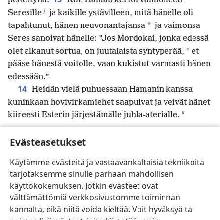
peitettynä.
Kun Haman kertoi vaimolleen
j
Seresille
ja kaikille ystävilleen, mitä hänelle oli
*
tapahtunut, hänen neuvonantajansa
ja vaimonsa
Seres sanoivat hänelle: ”Jos Mordokai, jonka edessä
*
olet alkanut sortua, on juutalaista syntyperää,
et
pääse hänestä voitolle, vaan kukistut varmasti hänen
edessään.”
14
Heidän vielä puhuessaan Hamanin kanssa
kuninkaan hovivirkamiehet saapuivat ja veivät hänet
k
kiireesti Esterin järjestämälle juhla-aterialle.
Evästeasetukset
Edellinen
Seuraava
Käytämme evästeitä ja vastaavankaltaisia tekniikoita
tarjotaksemme sinulle parhaan mahdollisen
käyttökokemuksen. Jotkin evästeet ovat
välttämättömiä verkkosivustomme toiminnan
Tämän julkaisun tekijänoikeudet
kannalta, eikä niitä voida kieltää. Voit hyväksyä tai
Copyright
©
2026
Watch Tower Bible and Tract Society of