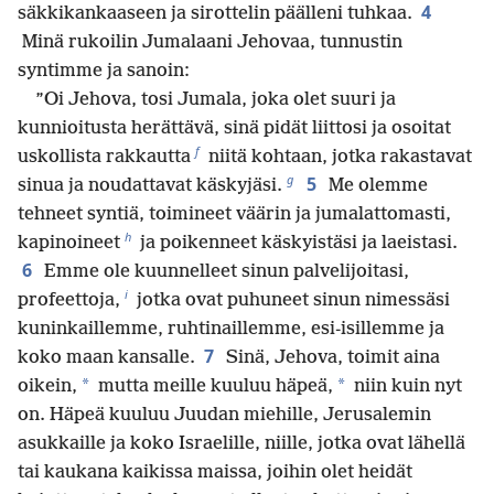
4
säkkikankaaseen ja sirottelin päälleni tuhkaa.
Minä rukoilin Jumalaani Jehovaa, tunnustin
syntimme ja sanoin:
”Oi Jehova, tosi Jumala, joka olet suuri ja
kunnioitusta herättävä, sinä pidät liittosi ja osoitat
f
uskollista rakkautta
niitä kohtaan, jotka rakastavat
g
5
sinua ja noudattavat käskyjäsi.
Me olemme
tehneet syntiä, toimineet väärin ja jumalattomasti,
h
kapinoineet
ja poikenneet käskyistäsi ja laeistasi.
6
Emme ole kuunnelleet sinun palvelijoitasi,
i
profeettoja,
jotka ovat puhuneet sinun nimessäsi
kuninkaillemme, ruhtinaillemme, esi-isillemme ja
7
koko maan kansalle.
Sinä, Jehova, toimit aina
*
*
oikein,
mutta meille kuuluu häpeä,
niin kuin nyt
on. Häpeä kuuluu Juudan miehille, Jerusalemin
asukkaille ja koko Israelille, niille, jotka ovat lähellä
tai kaukana kaikissa maissa, joihin olet heidät