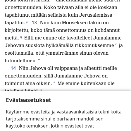
*
jotka johtivat meitä,
aiheuttamalla meille suuren
onnettomuuden. Koko taivaan alla ei ole koskaan
tapahtunut mitään sellaista kuin Jerusalemissa
p
13
tapahtui.
Niin kuin Mooseksen lakiin on
kirjoitettu, koko tämä onnettomuus on kohdannut
q
meitä.
Silti me emme ole tavoitelleet Jumalamme
r
Jehovan suosiota hylkäämällä rikkomuksemme
ja
osoittamalla, että ymmärrämme sinun olevan
*
totuudellinen.
14
Niin Jehova oli valppaana ja aiheutti meille
onnettomuuden, sillä Jumalamme Jehova on
*
toiminut aina oikein.
Me emme kuitenkaan ole
s
totelleet häntä.
15
Evästeasetukset
Nyt, Jehova, meidän Jumalamme, sinä, joka
toit kansasi pois Egyptin maasta voimakkaalla
Käytämme evästeitä ja vastaavankaltaisia tekniikoita
t
kädellä
ja teit nimestäsi tunnetun, jollainen se on
tarjotaksemme sinulle parhaan mahdollisen
u
edelleen,
me olemme tehneet syntiä ja toimineet
käyttökokemuksen. Jotkin evästeet ovat
16
jumalattomasti.
Oi Jehova, sinä, joka olet