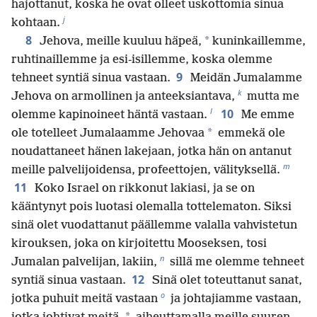
hajottanut, koska he ovat olleet uskottomia sinua
j
kohtaan.
8
*
Jehova, meille kuuluu häpeä,
kuninkaillemme,
ruhtinaillemme ja esi-isillemme, koska olemme
9
tehneet syntiä sinua vastaan.
Meidän Jumalamme
k
Jehova on armollinen ja anteeksiantava,
mutta me
l
10
olemme kapinoineet häntä vastaan.
Me emme
*
ole totelleet Jumalaamme Jehovaa
emmekä ole
noudattaneet hänen lakejaan, jotka hän on antanut
m
meille palvelijoidensa, profeettojen, välityksellä.
11
Koko Israel on rikkonut lakiasi, ja se on
kääntynyt pois luotasi olemalla tottelematon. Siksi
sinä olet vuodattanut päällemme valalla vahvistetun
kirouksen, joka on kirjoitettu Mooseksen, tosi
n
Jumalan palvelijan, lakiin,
sillä me olemme tehneet
12
syntiä sinua vastaan.
Sinä olet toteuttanut sanat,
o
jotka puhuit meitä vastaan
ja johtajiamme vastaan,