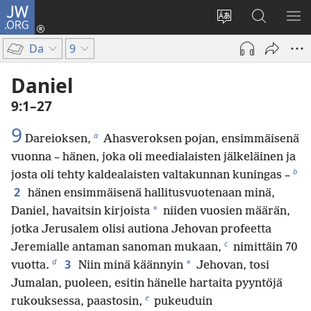
JW.ORG
Kirjaudu
(avaa
Vaihda
Hae
NÄ
uuden
sivuston
JW.ORG-
VA
Da
9
ikkunan)
kieli
sivustolta
Daniel
9:1–27
9
a
Dareioksen,
Ahasveroksen pojan, ensimmäisenä
vuonna – hänen, joka oli meedialaisten jälkeläinen ja
b
josta oli tehty kaldealaisten valtakunnan kuningas –
2
hänen ensimmäisenä hallitusvuotenaan minä,
*
Daniel, havaitsin kirjoista
niiden vuosien määrän,
jotka Jerusalem olisi autiona Jehovan profeetta
c
Jeremialle antaman sanoman mukaan,
nimittäin 70
d
3
*
vuotta.
Niin minä käännyin
Jehovan, tosi
Jumalan, puoleen, esitin hänelle hartaita pyyntöjä
e
rukouksessa, paastosin,
pukeuduin