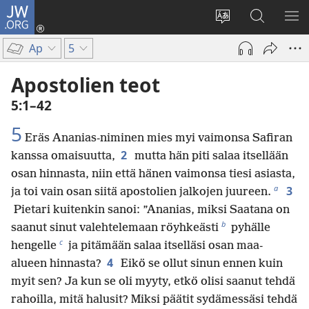
JW.ORG
Kirjaudu
(avaa
Vaihda
Hae
NÄ
uuden
sivuston
JW.ORG-
VA
Ap
5
ikkunan)
kieli
sivustolta
Apostolien teot
5:1–42
5
Eräs Ananias-niminen mies myi vaimonsa Safiran
2
kanssa omaisuutta,
mutta hän piti salaa itsellään
osan hinnasta, niin että hänen vaimonsa tiesi asiasta,
a
3
ja toi vain osan siitä apostolien jalkojen juureen.
Pietari kuitenkin sanoi: ”Ananias, miksi Saatana on
b
saanut sinut valehtelemaan röyhkeästi
pyhälle
c
hengelle
ja pitämään salaa itselläsi osan maa-
4
alueen hinnasta?
Eikö se ollut sinun ennen kuin
myit sen? Ja kun se oli myyty, etkö olisi saanut tehdä
rahoilla, mitä halusit? Miksi päätit sydämessäsi tehdä