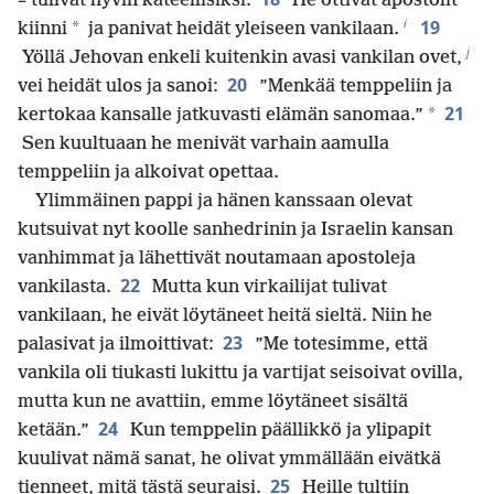
– tulivat hyvin kateellisiksi.
He ottivat apostolit
i
19
*
kiinni
ja panivat heidät yleiseen vankilaan.
j
Yöllä Jehovan enkeli kuitenkin avasi vankilan ovet,
20
vei heidät ulos ja sanoi:
”Menkää temppeliin ja
21
*
kertokaa kansalle jatkuvasti elämän sanomaa.”
Sen kuultuaan he menivät varhain aamulla
temppeliin ja alkoivat opettaa.
Ylimmäinen pappi ja hänen kanssaan olevat
kutsuivat nyt koolle sanhedrinin ja Israelin kansan
vanhimmat ja lähettivät noutamaan apostoleja
22
vankilasta.
Mutta kun virkailijat tulivat
vankilaan, he eivät löytäneet heitä sieltä. Niin he
23
palasivat ja ilmoittivat:
”Me totesimme, että
vankila oli tiukasti lukittu ja vartijat seisoivat ovilla,
mutta kun ne avattiin, emme löytäneet sisältä
24
ketään.”
Kun temppelin päällikkö ja ylipapit
kuulivat nämä sanat, he olivat ymmällään eivätkä
25
tienneet, mitä tästä seuraisi.
Heille tultiin