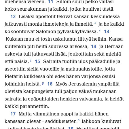
11
miehensä viereen.
Silloin suuri pelko valtasi
koko seurakunnan ja kaikki, jotka kuulivat tästä.
12
Lisäksi apostolit tekivät kansan keskuudessa
d
jatkuvasti monia ihmetekoja ja ihmeitä,
ja he kaikki
e
13
kokoontuivat Salomon pylväskäytävässä.
Kukaan muu ei tosin uskaltanut liittyä heihin. Kansa
14
kuitenkin piti heitä suuressa arvossa,
ja Herraan
uskovia tuli jatkuvasti lisää, joukoittain sekä miehiä
f
15
että naisia.
Sairaita tuotiin ulos pääkaduille ja
asetettiin siellä vuoteille ja makuualustoille, jotta
Pietarin kulkiessa ohi edes hänen varjonsa osuisi
g
16
joihinkin heistä.
Myös Jerusalemin ympärillä
olevista kaupungeista tuli paljon väkeä mukanaan
sairaita ja epäpuhtaiden henkien vaivaamia, ja heidät
kaikki parannettiin.
17
Mutta ylimmäinen pappi ja kaikki hänen
h
kanssaan olevat – saddukeusten
lahkoon kuuluvat
18