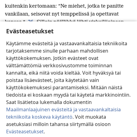
kuitenkin kertomaan: ”Ne miehet, jotka te panitte
vankilaan, seisovat nyt temppelissä ja opettavat
26
kansaa.”
Silloin päällikkö lähti virkailijoineen
Evästeasetukset
hakemaan apostoleja. He eivät kuitenkaan
kohdelleet näitä väkivaltaisesti, koska pelkäsivät
Käytämme evästeitä ja vastaavankaltaisia tekniikoita
k
joutuvansa kansan kivittämiksi.
tarjotaksemme sinulle parhaan mahdollisen
27
Niin he toivat apostolit ja asettivat heidät
käyttökokemuksen. Jotkin evästeet ovat
seisomaan sanhedrinin eteen. Sitten ylimmäinen
välttämättömiä verkkosivustomme toiminnan
28
pappi kuulusteli heitä
ja sanoi: ”Me kielsimme
kannalta, eikä niitä voida kieltää. Voit hyväksyä tai
teitä ankarasti opettamasta enää tämän miehen
poistaa lisäevästeet, joita käytetään vain
l
nimessä,
ja silti te olette täyttäneet Jerusalemin
käyttökokemuksesi parantamiseksi. Mitään näistä
opetuksellanne. Te olette päättäneet panna tämän
tiedoista ei koskaan myydä tai käytetä markkinointiin.
m
29
*
miehen kuoleman meidän syyksemme.”
Saat lisätietoa lukemalla dokumentin
Maailmanlaajuinen evästeitä ja vastaavankaltaisia
Pietari ja toiset apostolit vastasivat: ”Meidän täytyy
tekniikoita koskeva käytäntö
. Voit muokata
n
30
*
totella ennemmin Jumalaa
kuin ihmisiä.
asetuksiasi milloin tahansa siirtymällä osioon
Meidän esi-isiemme Jumala on herättänyt
Evästeasetukset
.
o
Jeesuksen, jonka te ripustitte paaluun ja tapoitte.
Si