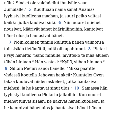
näin? Sinä et ole valehdellut ihmisille vaan
5
Jumalalle.”
Kuultuaan nämä sanat Ananias
lyyhistyi kuolleena maahan, ja suuri pelko valtasi
6
kaikki, jotka kuulivat siitä.
Niin nuoret miehet
nousivat, käärivät hänet käärinliinoihin, kantoivat
hänet ulos ja hautasivat hänet.
7
Noin kolmen tunnin kuluttua hänen vaimonsa
8
tuli sisään tietämättä, mitä oli tapahtunut.
Pietari
kysyi häneltä: ”Sano minulle, myittekö te maa-alueen
tähän hintaan.” Hän vastasi: ”Kyllä, siihen hintaan.”
9
Silloin Pietari sanoi hänelle: ”Miksi päätitte
yhdessä koetella Jehovan henkeä? Kuuntele! Oven
takaa kuuluvat niiden askeleet, jotka hautasivat
10
miehesi, ja he kantavat sinut ulos.”
Samassa hän
lyyhistyi kuolleena Pietarin jalkoihin. Kun nuoret
miehet tulivat sisään, he näkivät hänen kuolleen, ja
he kantoivat hänet ulos ja hautasivat hänet hänen