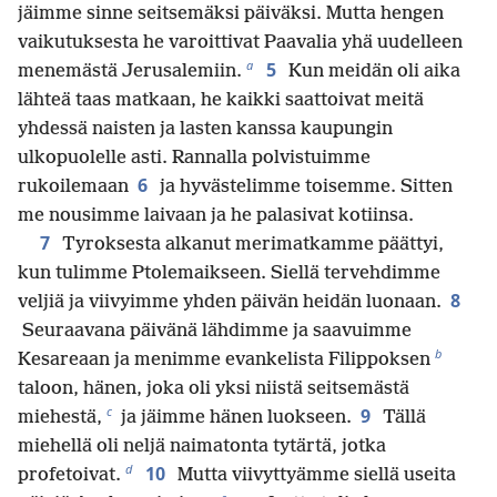
jäimme sinne seitsemäksi päiväksi. Mutta hengen
vaikutuksesta he varoittivat Paavalia yhä uudelleen
a
5
menemästä Jerusalemiin.
Kun meidän oli aika
lähteä taas matkaan, he kaikki saattoivat meitä
yhdessä naisten ja lasten kanssa kaupungin
ulkopuolelle asti. Rannalla polvistuimme
6
rukoilemaan
ja hyvästelimme toisemme. Sitten
me nousimme laivaan ja he palasivat kotiinsa.
7
Tyroksesta alkanut merimatkamme päättyi,
kun tulimme Ptolemaikseen. Siellä tervehdimme
8
veljiä ja viivyimme yhden päivän heidän luonaan.
Seuraavana päivänä lähdimme ja saavuimme
b
Kesareaan ja menimme evankelista Filippoksen
taloon, hänen, joka oli yksi niistä seitsemästä
c
9
miehestä,
ja jäimme hänen luokseen.
Tällä
miehellä oli neljä naimatonta tytärtä, jotka
d
10
profetoivat.
Mutta viivyttyämme siellä useita