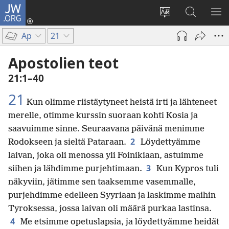
JW.ORG
Kirjaudu
(avaa
Vaihda
Hae
NÄ
uuden
sivuston
JW.ORG-
VA
Ap
21
ikkunan)
kieli
sivustolta
Apostolien teot
21:1–40
21
Kun olimme riistäytyneet heistä irti ja lähteneet
merelle, otimme kurssin suoraan kohti Kosia ja
saavuimme sinne. Seuraavana päivänä menimme
2
Rodokseen ja sieltä Pataraan.
Löydettyämme
laivan, joka oli menossa yli Foinikiaan, astuimme
3
siihen ja lähdimme purjehtimaan.
Kun Kypros tuli
näkyviin, jätimme sen taaksemme vasemmalle,
purjehdimme edelleen Syyriaan ja laskimme maihin
Tyroksessa, jossa laivan oli määrä purkaa lastinsa.
4
Me etsimme opetuslapsia, ja löydettyämme heidät