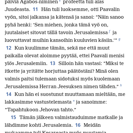
e
päiviä Agabos-niminen
profeetta tuli alas
11
Juudeasta.
Hän tuli luoksemme, otti Paavalin
vyön, sitoi jalkansa ja kätensä ja sanoi: ”Näin sanoo
pyhä henki: ’Sen miehen, jonka tämä vyö on,
f
juutalaiset sitovat tällä tavoin Jerusalemissa
ja
g
luovuttavat muihin kansoihin kuuluvien käsiin.’”
12
Kun kuulimme tämän, sekä me että muut
paikalla olevat aloimme pyytää, ettei Paavali menisi
13
ylös Jerusalemiin.
Silloin hän vastasi: ”Miksi te
itkette ja yritätte horjuttaa päätöstäni? Minä olen
valmis paitsi tulemaan sidotuksi myös kuolemaan
h
Jerusalemissa Herran Jeesuksen nimen tähden.”
14
Kun hän ei suostunut muuttamaan mieltään, me
*
lakkasimme vastustelemasta
ja sanoimme:
”Tapahtukoon Jehovan tahto.”
15
Tämän jälkeen valmistauduimme matkalle ja
16
lähdimme kohti Jerusalemia.
Meidän