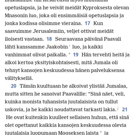
mukaamme tuli Kesareasta myös muutamia
opetuslapsia, ja he veivät meidät Kyproksesta olevan
Mnasonin luo, joka oli ensimmäisiä opetuslapsia ja
17
jonka kodissa olisimme vieraina.
Kun
saavuimme Jerusalemiin, veljet ottivat meidät
18
iloisesti vastaan.
Seuraavana päivänä Paavali
i
lähti kanssamme Jaakobin
luo, ja kaikki
19
*
vanhimmat olivat paikalla.
Hän tervehti heitä ja
alkoi kertoa yksityiskohtaisesti, mitä Jumala oli
tehnyt kansojen keskuudessa hänen palveluksensa
välityksellä.
20
Tämän kuultuaan he alkoivat ylistää Jumalaa,
mutta sitten he sanoivat Paavalille: ”Sinä näet, veli,
kuinka monista tuhansista juutalaisista on tullut
j
21
uskovia, ja he kaikki noudattavat tarkasti lakia.
He ovat kuitenkin kuulleet sellaisen huhun, että sinä
olet opettanut kaikkia kansojen keskuudessa olevia
*
juutalaisia luopumaan Mooseksen laista
ja