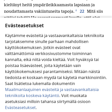
kieltänyt heitä ympärileikkaamasta lapsiaan ja
k
22
noudattamasta vakiintuneita tapoja.
Mitä siis
pitäisi tehdä? He saavat varmasti kuulla, että olet
23
Evästeasetukset
tullut.
Tee niin kuin me neuvomme: Meillä on
täällä neljä miestä, jotka ovat antaneet juhlallisen
Käytämme evästeitä ja vastaavankaltaisia tekniikoita
24
lupauksen.
Ota nämä miehet mukaasi, peseydy
tarjotaksemme sinulle parhaan mahdollisen
puhdistusmenojen mukaan heidän kanssaan ja
käyttökokemuksen. Jotkin evästeet ovat
huolehdi heidän kuluistaan, jotta he voisivat ajattaa
välttämättömiä verkkosivustomme toiminnan
päänsä. Silloin kaikki saavat tietää, ettei sinua
kannalta, eikä niitä voida kieltää. Voit hyväksyä tai
koskevissa huhuissa ole mitään perää vaan että sinä
poistaa lisäevästeet, joita käytetään vain
l
25
noudatat lakia ja elät sen mukaan.
Kansojen
käyttökokemuksesi parantamiseksi. Mitään näistä
keskuudessa oleville uskoville olemme lähettäneet
tiedoista ei koskaan myydä tai käytetä markkinointiin.
kirjallisen päätöksemme, jonka mukaan heidän tulee
Saat lisätietoa lukemalla dokumentin
m
n
Maailmanlaajuinen evästeitä ja vastaavankaltaisia
pysyä erossa epäjumalille uhratusta,
verestä,
tekniikoita koskeva käytäntö
. Voit muokata
o
kuristetun eläimen lihasta
ja seksuaalisesta
asetuksiasi milloin tahansa siirtymällä osioon
p
moraalittomuudesta.”
Evästeasetukset
.
26
Seuraavana päivänä Paavali otti miehet
Si