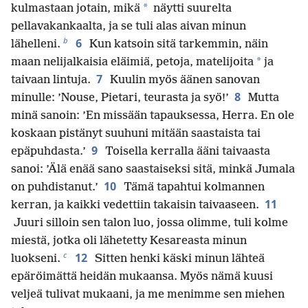
*
kulmastaan jotain, mikä
näytti suurelta
pellavakankaalta, ja se tuli alas aivan minun
b
6
lähelleni.
Kun katsoin sitä tarkemmin, näin
*
maan nelijalkaisia eläimiä, petoja, matelijoita
ja
7
taivaan lintuja.
Kuulin myös äänen sanovan
8
minulle: ’Nouse, Pietari, teurasta ja syö!’
Mutta
minä sanoin: ’En missään tapauksessa, Herra. En ole
koskaan pistänyt suuhuni mitään saastaista tai
9
epäpuhdasta.’
Toisella kerralla ääni taivaasta
sanoi: ’Älä enää sano saastaiseksi sitä, minkä Jumala
10
on puhdistanut.’
Tämä tapahtui kolmannen
11
kerran, ja kaikki vedettiin takaisin taivaaseen.
Juuri silloin sen talon luo, jossa olimme, tuli kolme
miestä, jotka oli lähetetty Kesareasta minun
c
12
luokseni.
Sitten henki käski minun lähteä
epäröimättä heidän mukaansa. Myös nämä kuusi
veljeä tulivat mukaani, ja me menimme sen miehen