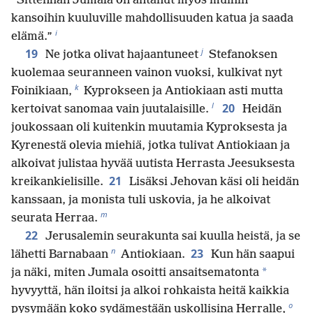
”Sittenhän Jumala on antanut myös muihin
kansoihin kuuluville mahdollisuuden katua ja saada
i
elämä.”
j
19
Ne jotka olivat hajaantuneet
Stefanoksen
kuolemaa seuranneen vainon vuoksi, kulkivat nyt
k
Foinikiaan,
Kyprokseen ja Antiokiaan asti mutta
l
20
kertoivat sanomaa vain juutalaisille.
Heidän
joukossaan oli kuitenkin muutamia Kyproksesta ja
Kyrenestä olevia miehiä, jotka tulivat Antiokiaan ja
alkoivat julistaa hyvää uutista Herrasta Jeesuksesta
21
kreikankielisille.
Lisäksi Jehovan käsi oli heidän
kanssaan, ja monista tuli uskovia, ja he alkoivat
m
seurata Herraa.
22
Jerusalemin seurakunta sai kuulla heistä, ja se
n
23
lähetti Barnabaan
Antiokiaan.
Kun hän saapui
*
ja näki, miten Jumala osoitti ansaitsematonta
hyvyyttä, hän iloitsi ja alkoi rohkaista heitä kaikkia
o
pysymään koko sydämestään uskollisina Herralle,