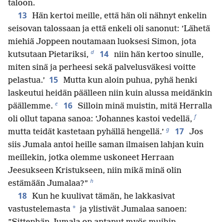
taloon.
13
Hän kertoi meille, että hän oli nähnyt enkelin
seisovan talossaan ja että enkeli oli sanonut: ’Lähetä
miehiä Joppeen noutamaan luoksesi Simon, jota
d
14
kutsutaan Pietariksi,
niin hän kertoo sinulle,
miten sinä ja perheesi sekä palvelusväkesi voitte
15
pelastua.’
Mutta kun aloin puhua, pyhä henki
laskeutui heidän päälleen niin kuin alussa meidänkin
e
16
päällemme.
Silloin minä muistin, mitä Herralla
f
oli ollut tapana sanoa: ’Johannes kastoi vedellä,
g
17
mutta teidät kastetaan pyhällä hengellä.’
Jos
siis Jumala antoi heille saman ilmaisen lahjan kuin
meillekin, jotka olemme uskoneet Herraan
Jeesukseen Kristukseen, niin mikä minä olin
h
estämään Jumalaa?”
18
Kun he kuulivat tämän, he lakkasivat
*
vastustelemasta
ja ylistivät Jumalaa sanoen: