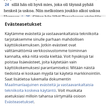
24
sillä hän oli hyvä mies, joka oli täynnä pyhää
henkeä ja uskoa. Niin melkoinen joukko alkoi uskoa
p
25
Herraan.
Sitten hän lähti Tarsokseen etsimään
q
26
Evästeasetukset
Saulia
ja löydettyään hänet toi hänet
Antiokiaan. Kokonaisen vuoden he kokoontuivat
Käytämme evästeitä ja vastaavankaltaisia tekniikoita
paikallisen seurakunnan kanssa ja opettivat
tarjotaksemme sinulle parhaan mahdollisen
melkoista ihmisjoukkoa. Juuri Antiokiassa
käyttökokemuksen. Jotkin evästeet ovat
opetuslapsia kutsuttiin Jumalan ohjauksessa
välttämättömiä verkkosivustomme toiminnan
r
ensimmäisen kerran kristityiksi.
kannalta, eikä niitä voida kieltää. Voit hyväksyä tai
27
Noihin aikoihin Jerusalemista tuli profeettoja
poistaa lisäevästeet, joita käytetään vain
s
28
alas Antiokiaan.
Yksi heistä, nimeltään
käyttökokemuksesi parantamiseksi. Mitään näistä
t
Agabos,
nousi ja ennusti hengen vaikutuksesta, että
tiedoista ei koskaan myydä tai käytetä markkinointiin.
u
*
koko maahan
oli tulossa suuri nälänhätä,
joka
Saat lisätietoa lukemalla dokumentin
v
29
Maailmanlaajuinen evästeitä ja vastaavankaltaisia
tulikin Claudiuksen aikana.
Siksi opetuslapset
tekniikoita koskeva käytäntö
. Voit muokata
w
päättivät lähettää avustusta
Juudeassa asuville
asetuksiasi milloin tahansa siirtymällä osioon
x
30
veljille, jokainen varojensa mukaan.
Niin he
Evästeasetukset
.
tekivätkin ja lähettivät sen vanhimmille Barnabaan ja
Si