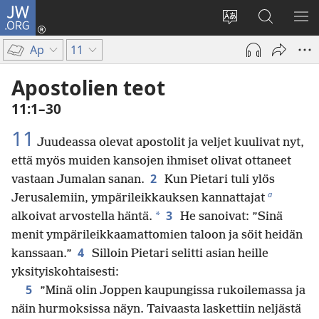
JW.ORG
Kirjaudu
(avaa
Vaihda
Hae
NÄ
uuden
sivuston
JW.ORG-
VA
Ap
11
ikkunan)
kieli
sivustolta
Apostolien teot
11:1–30
11
Juudeassa olevat apostolit ja veljet kuulivat nyt,
että myös muiden kansojen ihmiset olivat ottaneet
2
vastaan Jumalan sanan.
Kun Pietari tuli ylös
a
Jerusalemiin, ympärileikkauksen kannattajat
3
*
alkoivat arvostella häntä.
He sanoivat: ”Sinä
menit ympärileikkaamattomien taloon ja söit heidän
4
kanssaan.”
Silloin Pietari selitti asian heille
yksityiskohtaisesti:
5
”Minä olin Joppen kaupungissa rukoilemassa ja
näin hurmoksissa näyn. Taivaasta laskettiin neljästä