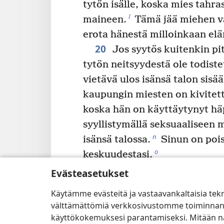
tytön isälle, koska mies tahras
l
maineen.
Tämä jää miehen va
erota hänestä milloinkaan el
20
Jos syytös kuitenkin pi
tytön neitsyydestä ole todiste
vietävä ulos isänsä talon sisä
kaupungin miesten on kivitett
koska hän on käyttäytynyt häp
syyllistymällä seksuaaliseen
n
isänsä talossa.
Sinun on poi
o
keskuudestasi.
22
Jos mies tavataan maka
Evästeasetukset
joka on toisen miehen vaimo,
Käytämme evästeitä ja vastaavankaltaisia tek
yhdessä, miehen, joka makasi 
välttämättömiä verkkosivustomme toiminnan kann
p
naisen.
Sinun on poistettava 
käyttökokemuksesi parantamiseksi. Mitään näi