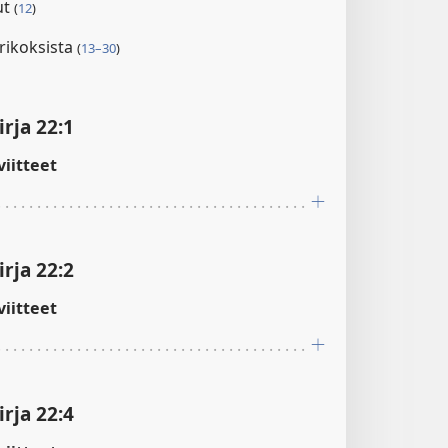
ut
(
12
)
irikoksista
(
13–30
)
rja 22:1
iitteet
rja 22:2
iitteet
rja 22:4