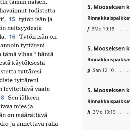
tin tämän naisen,
5. Mooseksen ki
havainnut todistetta
Rinnakkaispaikkav
15
t’,
tytön isän ja
tön neitsyydestä
f
3Mo 19:19
16
la.
Tytön isän on
annoin tyttäreni
5. Mooseksen ki
*
a tämä vihaa
häntä
Rinnakkaispaikkav
sestä käytöksestä
g
San 12:10
stetta tyttäresi
diste tyttäreni
n levitettävä vaate
5. Mooseksen ki
18
Sen jälkeen
Rinnakkaispaikkav
tava mies ja
h
3Mo 19:19
än on määrättävä
ko ja annettava raha