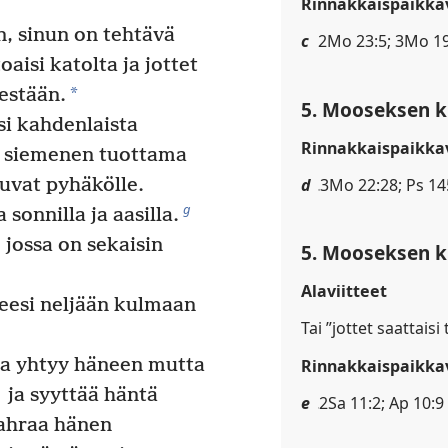
Rinnakkaispaikkav
, sinun on tehtävä
c
2Mo 23:5; 3Mo 19:
oaisi katolta ja jottet
*
estään.
5. Mooseksen ki
si kahdenlaista
Rinnakkaispaikkav
 siemenen tuottama
d
3Mo 22:28; Ps 145
tuvat pyhäkölle.
g
sonnilla ja aasilla.
 jossa on sekaisin
5. Mooseksen ki
Alaviitteet
eesi neljään kulmaan
Tai ”jottet saattaisi
ja yhtyy häneen mutta
Rinnakkaispaikkav
ja syyttää häntä
e
2Sa 11:2; Ap 10:9
tahraa hänen