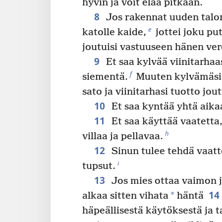
hyvin ja voit elää pitkään.
8
Jos rakennat uuden talon
e
katolle kaide,
jottei joku put
joutuisi vastuuseen hänen ver
9
Et saa kylvää viinitarhaa
f
siementä.
Muuten kylvämäsi
sato ja viinitarhasi tuotto jou
10
Et saa kyntää yhtä aikaa 
11
Et saa käyttää vaatetta,
h
villaa ja pellavaa.
12
Sinun tulee tehdä vaatt
i
tupsut.
13
Jos mies ottaa vaimon 
14
*
alkaa sitten vihata
häntä
häpeällisestä käytöksestä ja 