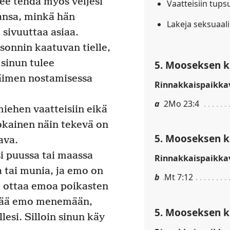
ee tehdä myös veljesi
Vaatteisiin tups
ahansa, minkä hän
Lakeja seksuaal
 sivuuttaa asiaa.
 sonnin kaatuvan tielle,
 sinun tulee
5. Mooseksen ki
äimen nostamisessa
Rinnakkaispaikkav
a
2Mo 23:4
iehen vaatteisiin eikä
 jokainen näin tekevä on
5. Mooseksen ki
ava.
si puussa tai maassa
Rinnakkaispaikkav
a tai munia, ja emo on
b
Mt 7:12
aa ottaa emoa poikasten
tää emo menemään,
5. Mooseksen ki
lesi. Silloin sinun käy