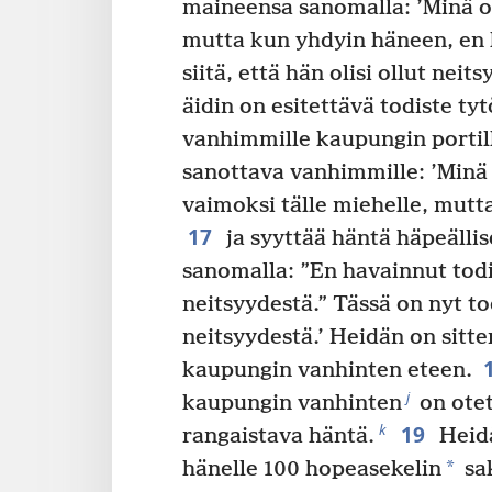
maineensa sanomalla: ’Minä o
mutta kun yhdyin häneen, en 
siitä, että hän olisi ollut neitsy
äidin on esitettävä todiste ty
vanhimmille kaupungin portil
sanottava vanhimmille: ’Minä 
vaimoksi tälle miehelle, mutt
17
ja syyttää häntä häpeälli
sanomalla: ”En havainnut todi
neitsyydestä.” Tässä on nyt to
neitsyydestä.’ Heidän on sitte
kaupungin vanhinten eteen.
j
kaupungin vanhinten
on otet
19
k
rangaistava häntä.
Heid
*
hänelle 100 hopeasekelin
sak