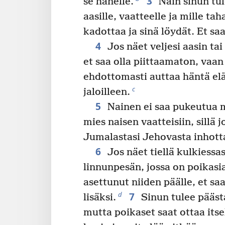
3
se hänelle.
Näin sinun tul
aasille, vaatteelle ja mille t
kadottaa ja sinä löydät. Et saa
4
Jos näet veljesi aasin tai
et saa olla piittaamaton, vaan
ehdottomasti auttaa häntä el
c
jaloilleen.
5
Nainen ei saa pukeutua m
mies naisen vaatteisiin, sillä
Jumalastasi Jehovasta inhott
6
Jos näet tiellä kulkiessa
linnunpesän, jossa on poikasi
asettunut niiden päälle, et s
7
d
lisäksi.
Sinun tulee pääs
mutta poikaset saat ottaa itsel