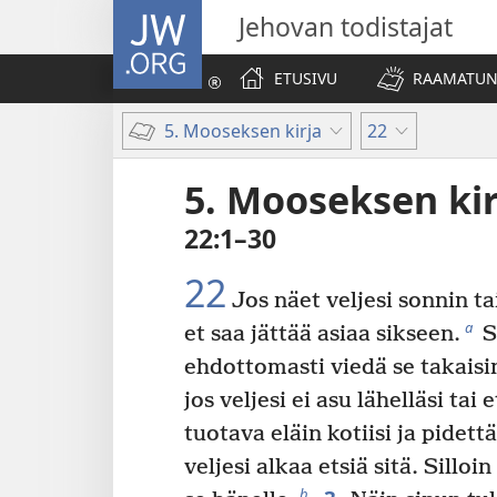
JW.ORG
Jehovan todistajat
ETUSIVU
RAAMATUN
5. Mooseksen kirja
22
5. Mooseksen kir
22:1–30
22
Jos näet veljesi sonnin t
a
et saa jättää asiaa sikseen.
S
ehdottomasti viedä se takaisin 
jos veljesi ei asu lähelläsi tai
tuotava eläin kotiisi ja pidett
veljesi alkaa etsiä sitä. Sillo
b