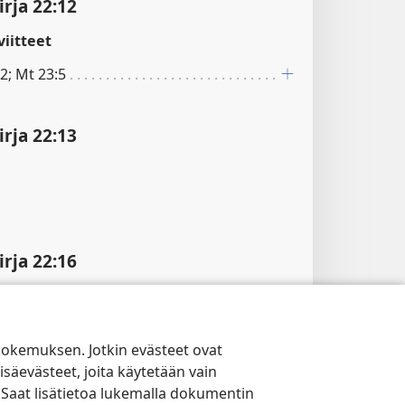
rja 22:12
iitteet
2; Mt 23:5
rja 22:13
rja 22:16
kokemuksen. Jotkin evästeet ovat
isäevästeet, joita käytetään vain
rja 22:18
 Saat lisätietoa lukemalla dokumentin