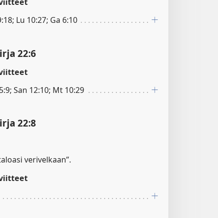
iitteet
18; Lu 10:27; Ga 6:10
rja 22:6
iitteet
:9; San 12:10; Mt 10:29
rja 22:8
 taloasi verivelkaan”.
iitteet