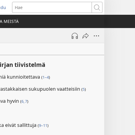
udu
aa
Hae
den
A MEISTÄ
unan)
rjan tiivistelmä
miä kunnioitettava
(
1–4
)
stakkaisen sukupuolen vaatteisiin
(
5
)
ava hyvin
(
6, 7
)
a eivät sallittuja
(
9–11
)