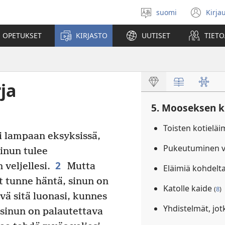
suomi
Kirja
Valitse
(av
kieli
uu
 OPETUKSET
KIRJASTO
UUTISET
TIETO
ikk
ja
5. Mooseksen ki
Toisten kotieläi
ai lampaan eksyksissä,
Pukeutuminen va
inun tulee
2
veljellesi.
Mutta
Eläimiä kohdelt
 et tunne häntä, sinun on
Katolle kaide
(
8
)
ävä sitä luonasi, kunnes
Yhdistelmät, jotk
in sinun on palautettava