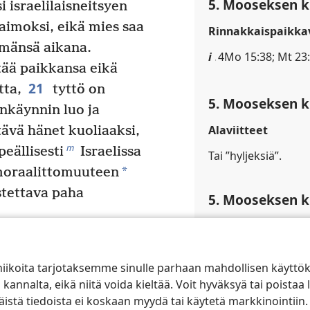
5. Mooseksen ki
i israelilaisneitsyen
imoksi, eikä mies saa
Rinnakkaispaikkav
ämänsä aikana.
i
4Mo 15:38; Mt 23:
tää paikkansa eikä
21
tta,
tyttö on
5. Mooseksen ki
änkäynnin luo ja
Alaviitteet
ävä hänet kuoliaaksi,
m
eällisesti
Israelissa
Tai ”hyljeksiä”.
*
 moraalittomuuteen
stettava paha
5. Mooseksen ki
Alaviitteet
amasta naisen kanssa,
Tai ”hyljeksii”.
 heidän on kuoltava
niikoita tarjotaksemme sinulle parhaan mahdollisen käyttö
naisen kanssa, ja
alta, eikä niitä voida kieltää. Voit hyväksyä tai poistaa l
5. Mooseksen ki
paha Israelista.
stä tiedoista ei koskaan myydä tai käytetä markkinointiin.