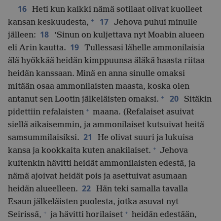
16
Heti kun kaikki nämä sotilaat olivat kuolleet
+
17
kansan keskuudesta,
Jehova puhui minulle
18
jälleen:
’Sinun on kuljettava nyt Moabin alueen
19
eli Arin kautta.
Tullessasi lähelle ammonilaisia
älä hyökkää heidän kimppuunsa äläkä haasta riitaa
heidän kanssaan. Minä en anna sinulle omaksi
mitään osaa ammonilaisten maasta, koska olen
+
20
antanut sen Lootin jälkeläisten omaksi.
Sitäkin
+
pidettiin refalaisten
maana. (Refalaiset asuivat
siellä aikaisemmin, ja ammonilaiset kutsuivat heitä
21
samsummilaisiksi.
He olivat suuri ja lukuisa
+
kansa ja kookkaita kuten anakilaiset.
Jehova
kuitenkin hävitti heidät ammonilaisten edestä, ja
nämä ajoivat heidät pois ja asettuivat asumaan
22
heidän alueelleen.
Hän teki samalla tavalla
Esaun jälkeläisten puolesta, jotka asuvat nyt
+
+
Seirissä,
ja hävitti horilaiset
heidän edestään,