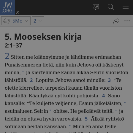
JW.ORG
Kirjaudu
(avaa
Vaihda
Hae
NÄ
uuden
sivuston
JW.ORG-
VA
5Mo
2
ikkunan)
kieli
sivustolta
5. Mooseksen kirja
2:1–37
2
Sitten me käännyimme ja lähdimme erämaahan
Punaisenmeren tietä, niin kuin Jehova oli käskenyt
+
minua,
ja kiertelimme kauan aikaa Seirin vuoriston
2
3
lähistöllä.
Lopulta Jehova sanoi minulle:
’Te
olette kierrelleet tarpeeksi kauan tämän vuoriston
4
lähistöllä. Kääntykää nyt kohti pohjoista.
Sano
+
kansalle: ”Te kuljette veljienne, Esaun jälkeläisten,
+
+
asuinalueen Seirin
ohitse. He pelkäävät teitä,
ja
5
teidän on oltava hyvin varovaisia.
Älkää ryhtykö
*
sotimaan heidän kanssaan.
Minä en anna teille