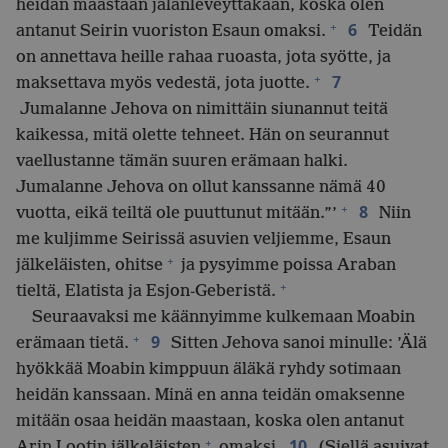
heidän maastaan jalanleveyttäkään, koska olen
+
6
antanut Seirin vuoriston Esaun omaksi.
Teidän
on annettava heille rahaa ruoasta, jota syötte, ja
+
7
maksettava myös vedestä, jota juotte.
Jumalanne Jehova on nimittäin siunannut teitä
kaikessa, mitä olette tehneet. Hän on seurannut
vaellustanne tämän suuren erämaan halki.
Jumalanne Jehova on ollut kanssanne nämä 40
+
8
vuotta, eikä teiltä ole puuttunut mitään.”’
Niin
me kuljimme Seirissä asuvien veljiemme, Esaun
+
jälkeläisten, ohitse
ja pysyimme poissa Araban
+
tieltä, Elatista ja Esjon-Geberistä.
Seuraavaksi me käännyimme kulkemaan Moabin
+
9
erämaan tietä.
Sitten Jehova sanoi minulle: ’Älä
hyökkää Moabin kimppuun äläkä ryhdy sotimaan
heidän kanssaan. Minä en anna teidän omaksenne
mitään osaa heidän maastaan, koska olen antanut
+
10
Arin Lootin jälkeläisten
omaksi.
(Siellä asuivat