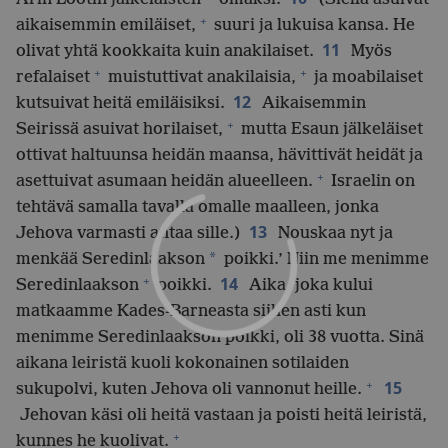
+
aikaisemmin emiläiset,
suuri ja lukuisa kansa. He
11
olivat yhtä kookkaita kuin anakilaiset.
Myös
+
+
refalaiset
muistuttivat anakilaisia,
ja moabilaiset
12
kutsuivat heitä emiläisiksi.
Aikaisemmin
+
Seirissä asuivat horilaiset,
mutta Esaun jälkeläiset
ottivat haltuunsa heidän maansa, hävittivät heidät ja
+
asettuivat asumaan heidän alueelleen.
Israelin on
tehtävä samalla tavalla omalle maalleen, jonka
13
Jehova varmasti antaa sille.)
Nouskaa nyt ja
*
menkää Seredinlaakson
poikki.’ Niin me menimme
+
14
Seredinlaakson
poikki.
Aika, joka kului
matkaamme Kades-Barneasta siihen asti kun
menimme Seredinlaakson poikki, oli 38 vuotta. Sinä
aikana leiristä kuoli kokonainen sotilaiden
+
15
sukupolvi, kuten Jehova oli vannonut heille.
Jehovan käsi oli heitä vastaan ja poisti heitä leiristä,
+
kunnes he kuolivat.