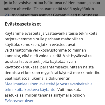
jotta he voisivat ottaa haltuunsa näiden maan ja asua
näiden alueella. He asuvat siellä vielä nykyäänkin.
+
23
Avvilaiset taas asuivat Gazaan
asti ulottuvissa
+
*
kylissä, kunnes Kaftorista
lähteneet kaftorilaiset
Evästeasetukset
hävittivät heidät ja asettuivat heidän alueelleen.)
Käytämme evästeitä ja vastaavankaltaisia tekniikoita
24
Lähtekää liikkeelle ja ylittäkää Arnoninlaakso.
tarjotaksemme sinulle parhaan mahdollisen
+
+
Minä olen antanut käsiinne amorilaisen Sihonin,
käyttökokemuksen. Jotkin evästeet ovat
Hesbonin kuninkaan. Ryhtykää siis ottamaan
välttämättömiä verkkosivustomme toiminnan
haltuunne hänen maataan ja sotimaan häntä vastaan.
kannalta, eikä niitä voida kieltää. Voit hyväksyä tai
25
Tästä päivästä alkaen saatan taivaan alla kauhun
poistaa lisäevästeet, joita käytetään vain
ja pelon valtaan kaikki ne, jotka kuulevat sanoman
käyttökokemuksesi parantamiseksi. Mitään näistä
*
teistä. He tulevat levottomiksi ja vapisevat
teidän
tiedoista ei koskaan myydä tai käytetä markkinointiin.
+
takianne.’
Saat lisätietoa lukemalla dokumentin
+
26
Sitten minä lähetin Kedemotin
erämaasta
Maailmanlaajuinen evästeitä ja vastaavankaltaisia
viestinviejiä välittämään Hesbonin kuninkaalle
tekniikoita koskeva käytäntö
. Voit muokata
+
27
Sihonille seuraavan rauhan sanoman:
’Anna
asetuksiasi milloin tahansa siirtymällä osioon
Evästeasetukset
.
minun kulkea maasi läpi. Kuljen tietä pitkin
Si