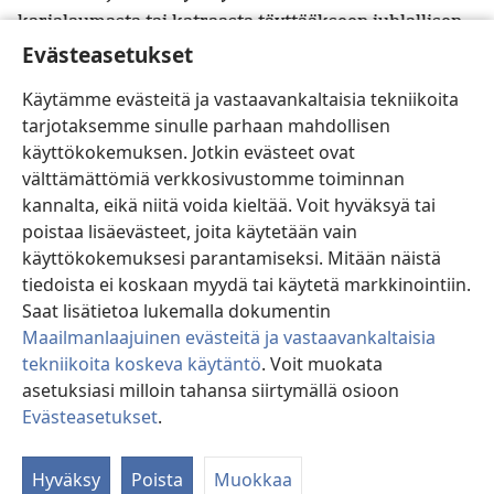
karjalaumasta tai katraasta täyttääkseen juhlallisen
Evästeasetukset
lupauksen tai antaakseen vapaaehtoisen uhrilahjan,
eläimen tulee olla virheetön, jotta hän saisi hänen
Käytämme evästeitä ja vastaavankaltaisia tekniikoita
22
hyväksyntänsä. Siinä ei saa olla mitään vikaa.
tarjotaksemme sinulle parhaan mahdollisen
Uhrieläin ei saa olla sokea, eikä siinä saa olla
käyttökokemuksen. Jotkin evästeet ovat
*
murtumaa, viiltoa, syylää, rupea eikä silsaa.
Ette
välttämättömiä verkkosivustomme toiminnan
saa tuoda sellaista Jehovalle ettekä uhrata sitä
kannalta, eikä niitä voida kieltää. Voit hyväksyä tai
23
alttarilla Jehovalle.
Saatte tuoda
poistaa lisäevästeet, joita käytetään vain
vapaaehtoiseksi uhrilahjaksi sonnin tai lampaan,
käyttökokemuksesi parantamiseksi. Mitään näistä
jonka jokin jäsen on liian pitkä tai lyhyt, mutta sitä ei
tiedoista ei koskaan myydä tai käytetä markkinointiin.
24
hyväksytä lupausuhriksi.
Ette saa tuoda
Saat lisätietoa lukemalla dokumentin
Maailmanlaajuinen evästeitä ja vastaavankaltaisia
Jehovalle eläintä, jonka kivekset ovat
tekniikoita koskeva käytäntö
. Voit muokata
vahingoittuneet tai ne on murskattu, kiskottu irti tai
asetuksiasi milloin tahansa siirtymällä osioon
leikattu pois. Ette saa uhrata maassanne sellaisia
Evästeasetukset
.
25
eläimiä.
Ette saa tuoda ulkomaalaiseltakaan
Si
mitään näistä Jumalanne leipänä, sillä ne ovat
Hyväksy
Poista
Muokkaa
vaurioituneita ja viallisia. Niitä ei hyväksytä.’”