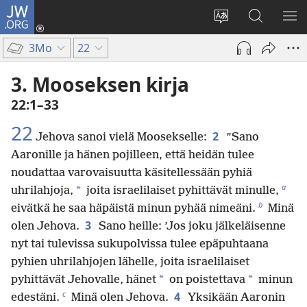
JW.ORG
Kirjaudu
(avaa
Vaihda
Hae
NÄ
uuden
sivuston
JW.ORG-
VA
3Mo
22
ikkunan)
kieli
sivustolta
3. Mooseksen kirja
22:1–33
22
2
Jehova sanoi vielä Moosekselle:
”Sano
Aaronille ja hänen pojilleen, että heidän tulee
noudattaa varovaisuutta käsitellessään pyhiä
a
*
uhrilahjoja,
joita israelilaiset pyhittävät minulle,
b
eivätkä he saa häpäistä minun pyhää nimeäni.
Minä
3
olen Jehova.
Sano heille: ’Jos joku jälkeläisenne
nyt tai tulevissa sukupolvissa tulee epäpuhtaana
pyhien uhrilahjojen lähelle, joita israelilaiset
*
*
pyhittävät Jehovalle, hänet
on poistettava
minun
c
4
edestäni.
Minä olen Jehova.
Yksikään Aaronin