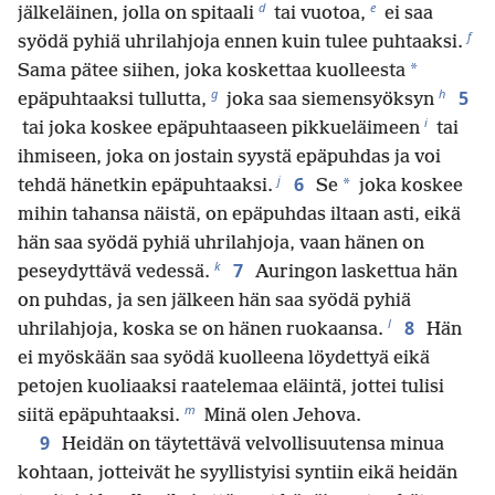
d
e
jälkeläinen, jolla on spitaali
tai vuotoa,
ei saa
f
syödä pyhiä uhrilahjoja ennen kuin tulee puhtaaksi.
*
Sama pätee siihen, joka koskettaa kuolleesta
g
h
5
epäpuhtaaksi tullutta,
joka saa siemensyöksyn
i
tai joka koskee epäpuhtaaseen pikkueläimeen
tai
ihmiseen, joka on jostain syystä epäpuhdas ja voi
j
6
*
tehdä hänetkin epäpuhtaaksi.
Se
joka koskee
mihin tahansa näistä, on epäpuhdas iltaan asti, eikä
hän saa syödä pyhiä uhrilahjoja, vaan hänen on
k
7
peseydyttävä vedessä.
Auringon laskettua hän
on puhdas, ja sen jälkeen hän saa syödä pyhiä
l
8
uhrilahjoja, koska se on hänen ruokaansa.
Hän
ei myöskään saa syödä kuolleena löydettyä eikä
petojen kuoliaaksi raatelemaa eläintä, jottei tulisi
m
siitä epäpuhtaaksi.
Minä olen Jehova.
9
Heidän on täytettävä velvollisuutensa minua
kohtaan, jotteivät he syyllistyisi syntiin eikä heidän