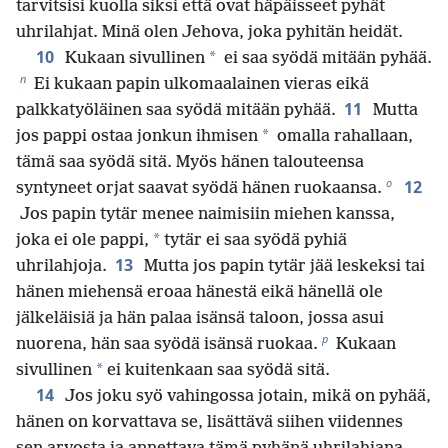
tarvitsisi kuolla siksi että ovat häpäisseet pyhät
uhrilahjat. Minä olen Jehova, joka pyhitän heidät.
10
*
Kukaan sivullinen
ei saa syödä mitään pyhää.
n
Ei kukaan papin ulkomaalainen vieras eikä
11
palkkatyöläinen saa syödä mitään pyhää.
Mutta
*
jos pappi ostaa jonkun ihmisen
omalla rahallaan,
tämä saa syödä sitä. Myös hänen talouteensa
o
12
syntyneet orjat saavat syödä hänen ruokaansa.
Jos papin tytär menee naimisiin miehen kanssa,
*
joka ei ole pappi,
tytär ei saa syödä pyhiä
13
uhrilahjoja.
Mutta jos papin tytär jää leskeksi tai
hänen miehensä eroaa hänestä eikä hänellä ole
jälkeläisiä ja hän palaa isänsä taloon, jossa asui
p
nuorena, hän saa syödä isänsä ruokaa.
Kukaan
*
sivullinen
ei kuitenkaan saa syödä sitä.
14
Jos joku syö vahingossa jotain, mikä on pyhää,
hänen on korvattava se, lisättävä siihen viidennes