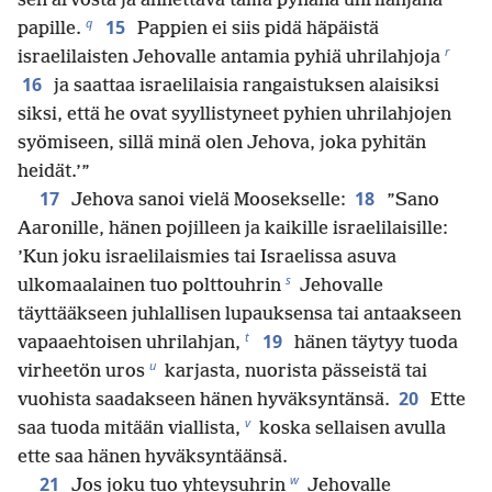
sen arvosta ja annettava tämä pyhänä uhrilahjana
q
15
papille.
Pappien ei siis pidä häpäistä
r
israelilaisten Jehovalle antamia pyhiä uhrilahjoja
16
ja saattaa israelilaisia rangaistuksen alaisiksi
siksi, että he ovat syyllistyneet pyhien uhrilahjojen
syömiseen, sillä minä olen Jehova, joka pyhitän
heidät.’”
17
18
Jehova sanoi vielä Moosekselle:
”Sano
Aaronille, hänen pojilleen ja kaikille israelilaisille:
’Kun joku israelilaismies tai Israelissa asuva
s
ulkomaalainen tuo polttouhrin
Jehovalle
täyttääkseen juhlallisen lupauksensa tai antaakseen
t
19
vapaaehtoisen uhrilahjan,
hänen täytyy tuoda
u
virheetön uros
karjasta, nuorista pässeistä tai
20
vuohista saadakseen hänen hyväksyntänsä.
Ette
v
saa tuoda mitään viallista,
koska sellaisen avulla
ette saa hänen hyväksyntäänsä.
w
21
Jos joku tuo yhteysuhrin
Jehovalle