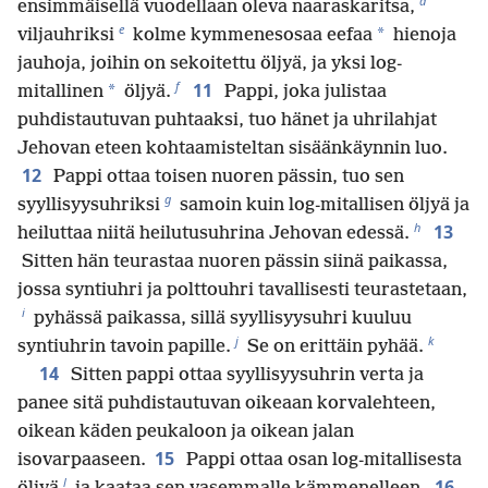
d
ensimmäisellä vuodellaan oleva naaraskaritsa,
e
*
viljauhriksi
kolme kymmenesosaa eefaa
hienoja
jauhoja, joihin on sekoitettu öljyä, ja yksi log-
f
11
*
mitallinen
öljyä.
Pappi, joka julistaa
puhdistautuvan puhtaaksi, tuo hänet ja uhrilahjat
Jehovan eteen kohtaamisteltan sisäänkäynnin luo.
12
Pappi ottaa toisen nuoren pässin, tuo sen
g
syyllisyysuhriksi
samoin kuin log-mitallisen öljyä ja
h
13
heiluttaa niitä heilutusuhrina Jehovan edessä.
Sitten hän teurastaa nuoren pässin siinä paikassa,
jossa syntiuhri ja polttouhri tavallisesti teurastetaan,
i
pyhässä paikassa, sillä syyllisyysuhri kuuluu
j
k
syntiuhrin tavoin papille.
Se on erittäin pyhää.
14
Sitten pappi ottaa syyllisyysuhrin verta ja
panee sitä puhdistautuvan oikeaan korvalehteen,
oikean käden peukaloon ja oikean jalan
15
isovarpaaseen.
Pappi ottaa osan log-mitallisesta
l
16