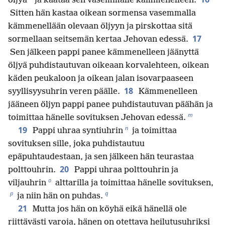
öljyä
ja kaataa sen vasemmalle kämmenelleen.
Sitten hän kastaa oikean sormensa vasemmalla
kämmenellään olevaan öljyyn ja pirskottaa sitä
17
sormellaan seitsemän kertaa Jehovan edessä.
Sen jälkeen pappi panee kämmenelleen jäänyttä
öljyä puhdistautuvan oikeaan korvalehteen, oikean
käden peukaloon ja oikean jalan isovarpaaseen
18
syyllisyysuhrin veren päälle.
Kämmenelleen
jääneen öljyn pappi panee puhdistautuvan päähän ja
m
toimittaa hänelle sovituksen Jehovan edessä.
n
19
Pappi uhraa syntiuhrin
ja toimittaa
sovituksen sille, joka puhdistautuu
epäpuhtaudestaan, ja sen jälkeen hän teurastaa
20
polttouhrin.
Pappi uhraa polttouhrin ja
o
viljauhrin
alttarilla ja toimittaa hänelle sovituksen,
p
q
ja niin hän on puhdas.
21
Mutta jos hän on köyhä eikä hänellä ole
riittävästi varoja, hänen on otettava heilutusuhriksi