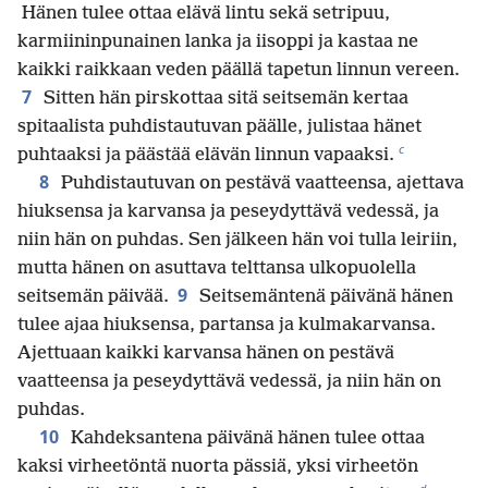
Hänen tulee ottaa elävä lintu sekä setripuu,
karmiininpunainen lanka ja iisoppi ja kastaa ne
kaikki raikkaan veden päällä tapetun linnun vereen.
7
Sitten hän pirskottaa sitä seitsemän kertaa
spitaalista puhdistautuvan päälle, julistaa hänet
c
puhtaaksi ja päästää elävän linnun vapaaksi.
8
Puhdistautuvan on pestävä vaatteensa, ajettava
hiuksensa ja karvansa ja peseydyttävä vedessä, ja
niin hän on puhdas. Sen jälkeen hän voi tulla leiriin,
mutta hänen on asuttava telttansa ulkopuolella
9
seitsemän päivää.
Seitsemäntenä päivänä hänen
tulee ajaa hiuksensa, partansa ja kulmakarvansa.
Ajettuaan kaikki karvansa hänen on pestävä
vaatteensa ja peseydyttävä vedessä, ja niin hän on
puhdas.
10
Kahdeksantena päivänä hänen tulee ottaa
kaksi virheetöntä nuorta pässiä, yksi virheetön