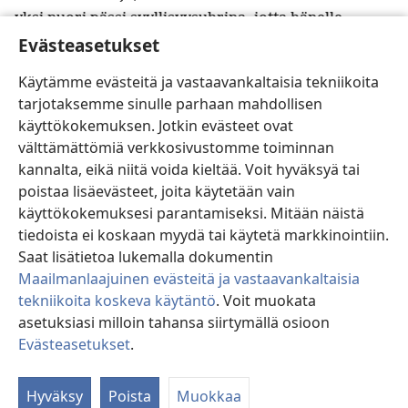
yksi nuori pässi syyllisyysuhrina, jotta hänelle
Evästeasetukset
toimitettaisiin sovitus, viljauhriksi yksi
*
kymmenesosa eefaa
hienoja jauhoja, joihin on
Käytämme evästeitä ja vastaavankaltaisia tekniikoita
22
sekoitettu öljyä, sekä log-mitallinen öljyä
ja
tarjotaksemme sinulle parhaan mahdollisen
kaksi turturikyyhkyä tai kaksi kyyhkysenpoikaa sen
käyttökokemuksen. Jotkin evästeet ovat
mukaan kuin hänellä on varaa. Toisesta tulee
välttämättömiä verkkosivustomme toiminnan
r
23
syntiuhri ja toisesta polttouhri.
Kahdeksantena
kannalta, eikä niitä voida kieltää. Voit hyväksyä tai
s
päivänä
hänen on tuotava ne puhdistumisensa
poistaa lisäevästeet, joita käytetään vain
vahvistamiseksi papille kohtaamisteltan
käyttökokemuksesi parantamiseksi. Mitään näistä
t
sisäänkäynnin luo Jehovan eteen.
tiedoista ei koskaan myydä tai käytetä markkinointiin.
u
24
Pappi ottaa nuoren syyllisyysuhripässin
ja
Saat lisätietoa lukemalla dokumentin
Maailmanlaajuinen evästeitä ja vastaavankaltaisia
log-mitallisen öljyä ja heiluttaa niitä heilutusuhrina
tekniikoita koskeva käytäntö
. Voit muokata
v
25
Jehovan edessä.
Sitten hän teurastaa nuoren
asetuksiasi milloin tahansa siirtymällä osioon
syyllisyysuhripässin, ottaa syyllisyysuhrin verta ja
Evästeasetukset
.
panee sitä puhdistautuvan oikeaan korvalehteen,
Si
oikean käden peukaloon ja oikean jalan
w
26
Hyväksy
Poista
Muokkaa
isovarpaaseen.
Pappi kaataa öljyä vasemmalle