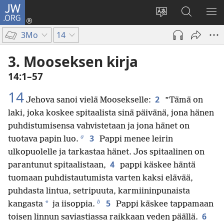
JW.ORG
Kirjaudu
(avaa
Vaihda
Hae
NÄ
uuden
sivuston
JW.ORG-
VA
3Mo
14
ikkunan)
kieli
sivustolta
3. Mooseksen kirja
14:1–57
14
2
Jehova sanoi vielä Moosekselle:
”Tämä on
laki, joka koskee spitaalista sinä päivänä, jona hänen
puhdistumisensa vahvistetaan ja jona hänet on
a
3
tuotava papin luo.
Pappi menee leirin
ulkopuolelle ja tarkastaa hänet. Jos spitaalinen on
4
parantunut spitaalistaan,
pappi käskee häntä
tuomaan puhdistautumista varten kaksi elävää,
puhdasta lintua, setripuuta, karmiininpunaista
b
5
*
kangasta
ja iisoppia.
Pappi käskee tappamaan
6
toisen linnun saviastiassa raikkaan veden päällä.