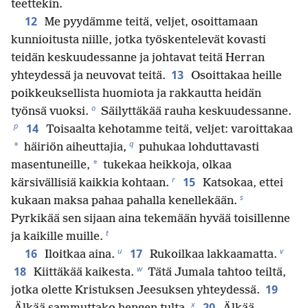
teettekin.
12
Me pyydämme teitä, veljet, osoittamaan
kunnioitusta niille, jotka työskentelevät kovasti
teidän keskuudessanne ja johtavat teitä Herran
13
yhteydessä ja neuvovat teitä.
Osoittakaa heille
poikkeuksellista huomiota ja rakkautta heidän
o
työnsä vuoksi.
Säilyttäkää rauha keskuudessanne.
p
14
Toisaalta kehotamme teitä, veljet: varoittakaa
q
*
häiriön aiheuttajia,
puhukaa lohduttavasti
*
masentuneille,
tukekaa heikkoja, olkaa
r
15
kärsivällisiä kaikkia kohtaan.
Katsokaa, ettei
s
kukaan maksa pahaa pahalla kenellekään.
Pyrkikää sen sijaan aina tekemään hyvää toisillenne
t
ja kaikille muille.
u
v
16
17
Iloitkaa aina.
Rukoilkaa lakkaamatta.
w
18
Kiittäkää kaikesta.
Tätä Jumala tahtoo teiltä,
19
jotka olette Kristuksen Jeesuksen yhteydessä.
x
20