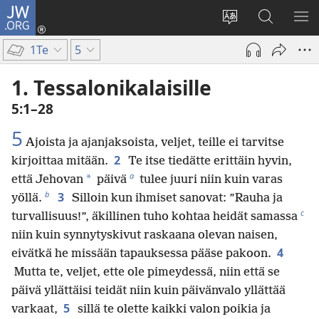
JW.ORG
Kirjaudu
(avaa
Vaihda
Hae
NÄ
uuden
sivuston
JW.ORG-
VA
1Te
5
ikkunan)
kieli
sivustolta
1. Tessalonikalaisille
5:1–28
5
Ajoista ja ajanjaksoista, veljet, teille ei tarvitse
2
kirjoittaa mitään.
Te itse tiedätte erittäin hyvin,
a
*
että Jehovan
päivä
tulee juuri niin kuin varas
b
3
yöllä.
Silloin kun ihmiset sanovat: ”Rauha ja
c
turvallisuus!”, äkillinen tuho kohtaa heidät samassa
niin kuin synnytyskivut raskaana olevan naisen,
4
eivätkä he missään tapauksessa pääse pakoon.
Mutta te, veljet, ette ole pimeydessä, niin että se
päivä yllättäisi teidät niin kuin päivänvalo yllättää
5
varkaat,
sillä te olette kaikki valon poikia ja