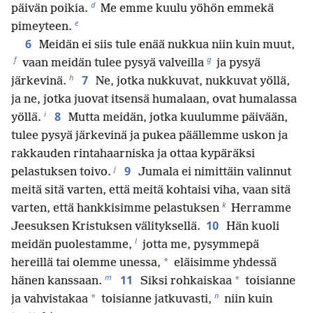
d
päivän poikia.
Me emme kuulu yöhön emmekä
e
pimeyteen.
6
Meidän ei siis tule enää nukkua niin kuin muut,
f
g
vaan meidän tulee pysyä valveilla
ja pysyä
h
7
järkevinä.
Ne, jotka nukkuvat, nukkuvat yöllä,
ja ne, jotka juovat itsensä humalaan, ovat humalassa
i
8
yöllä.
Mutta meidän, jotka kuulumme päivään,
tulee pysyä järkevinä ja pukea päällemme uskon ja
rakkauden rintahaarniska ja ottaa kypäräksi
j
9
pelastuksen toivo.
Jumala ei nimittäin valinnut
meitä sitä varten, että meitä kohtaisi viha, vaan sitä
k
varten, että hankkisimme pelastuksen
Herramme
10
Jeesuksen Kristuksen välityksellä.
Hän kuoli
l
meidän puolestamme,
jotta me, pysymmepä
*
hereillä tai olemme unessa,
eläisimme yhdessä
m
11
*
hänen kanssaan.
Siksi rohkaiskaa
toisianne
n
*
ja vahvistakaa
toisianne jatkuvasti,
niin kuin