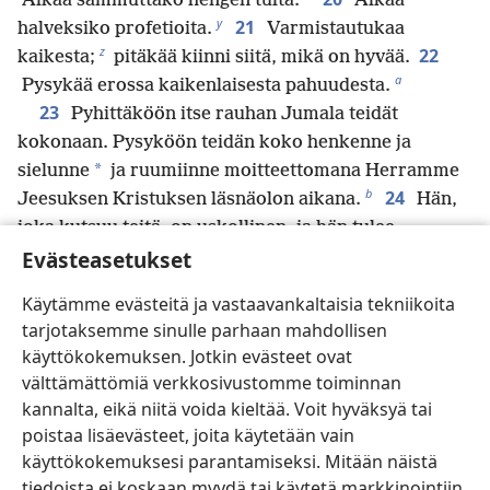
Älkää sammuttako hengen tulta.
Älkää
y
21
halveksiko profetioita.
Varmistautukaa
z
22
kaikesta;
pitäkää kiinni siitä, mikä on hyvää.
a
Pysykää erossa kaikenlaisesta pahuudesta.
23
Pyhittäköön itse rauhan Jumala teidät
kokonaan. Pysyköön teidän koko henkenne ja
*
sielunne
ja ruumiinne moitteettomana Herramme
b
24
Jeesuksen Kristuksen läsnäolon aikana.
Hän,
joka kutsuu teitä, on uskollinen, ja hän tulee
Evästeasetukset
varmasti tekemään niin.
25
Veljet, rukoilkaa edelleen meidän
Käytämme evästeitä ja vastaavankaltaisia tekniikoita
c
puolestamme.
tarjotaksemme sinulle parhaan mahdollisen
26
Tervehtikää kaikkia veljiä pyhällä
käyttökokemuksen. Jotkin evästeet ovat
suudelmalla.
välttämättömiä verkkosivustomme toiminnan
27
Minä velvoitan teitä Herran kautta
kannalta, eikä niitä voida kieltää. Voit hyväksyä tai
huolehtimaan siitä, että tämä kirje luetaan kaikille
poistaa lisäevästeet, joita käytetään vain
d
veljille.
käyttökokemuksesi parantamiseksi. Mitään näistä
28
Herramme Jeesuksen Kristuksen
tiedoista ei koskaan myydä tai käytetä markkinointiin.