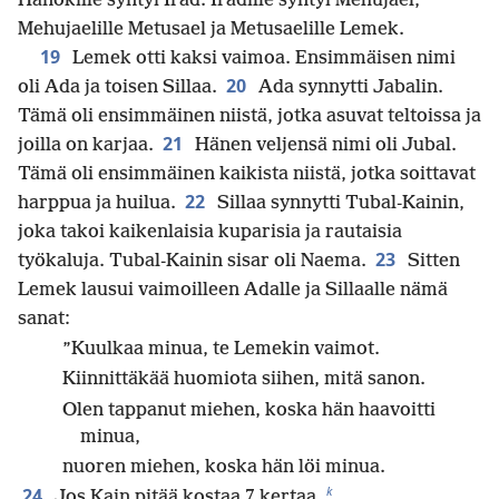
Hanokille syntyi Irad. Iradille syntyi Mehujael,
Mehujaelille Metusael ja Metusaelille Lemek.
19
Lemek otti kaksi vaimoa. Ensimmäisen nimi
20
oli Ada ja toisen Sillaa.
Ada synnytti Jabalin.
Tämä oli ensimmäinen niistä, jotka asuvat teltoissa ja
21
joilla on karjaa.
Hänen veljensä nimi oli Jubal.
Tämä oli ensimmäinen kaikista niistä, jotka soittavat
22
harppua ja huilua.
Sillaa synnytti Tubal-Kainin,
joka takoi kaikenlaisia kuparisia ja rautaisia
23
työkaluja. Tubal-Kainin sisar oli Naema.
Sitten
Lemek lausui vaimoilleen Adalle ja Sillaalle nämä
sanat:
”Kuulkaa minua, te Lemekin vaimot.
Kiinnittäkää huomiota siihen, mitä sanon.
Olen tappanut miehen, koska hän haavoitti
minua,
nuoren miehen, koska hän löi minua.
k
24
Jos Kain pitää kostaa 7 kertaa,