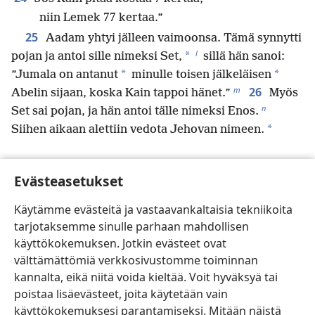
niin Lemek 77 kertaa.”
25
Aadam yhtyi jälleen vaimoonsa. Tämä synnytti
l
*
pojan ja antoi sille nimeksi Set,
sillä hän sanoi:
*
*
”Jumala on antanut
minulle toisen jälkeläisen
m
26
Abelin sijaan, koska Kain tappoi hänet.”
Myös
n
Set sai pojan, ja hän antoi tälle nimeksi Enos.
*
Siihen aikaan alettiin vedota Jehovan nimeen.
Evästeasetukset
Edellinen
Seuraava
Käytämme evästeitä ja vastaavankaltaisia tekniikoita
tarjotaksemme sinulle parhaan mahdollisen
käyttökokemuksen. Jotkin evästeet ovat
Tämän julkaisun tekijänoikeudet
välttämättömiä verkkosivustomme toiminnan
kannalta, eikä niitä voida kieltää. Voit hyväksyä tai
Copyright
©
2026
Watch Tower Bible and Tract Society of
Pennsylvania.
poistaa lisäevästeet, joita käytetään vain
KÄYTTÖEHDOT
|
TIETOSUOJAKÄYTÄNTÖ
|
EVÄSTEASETUKSET
käyttökokemuksesi parantamiseksi. Mitään näistä