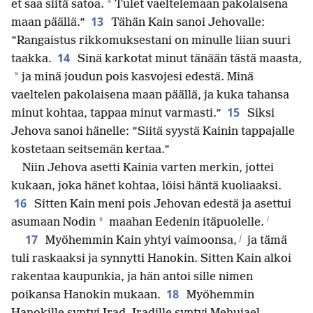
*
et saa siitä satoa.
Tulet vaeltelemaan pakolaisena
13
maan päällä.”
Tähän Kain sanoi Jehovalle:
”Rangaistus rikkomuksestani on minulle liian suuri
14
taakka.
Sinä karkotat minut tänään tästä maasta,
*
ja minä joudun pois kasvojesi edestä. Minä
vaeltelen pakolaisena maan päällä, ja kuka tahansa
15
minut kohtaa, tappaa minut varmasti.”
Siksi
Jehova sanoi hänelle: ”Siitä syystä Kainin tappajalle
kostetaan seitsemän kertaa.”
Niin Jehova asetti Kainia varten merkin, jottei
kukaan, joka hänet kohtaa, löisi häntä kuoliaaksi.
16
Sitten Kain meni pois Jehovan edestä ja asettui
i
*
asumaan Nodin
maahan Eedenin itäpuolelle.
j
17
Myöhemmin Kain yhtyi vaimoonsa,
ja tämä
tuli raskaaksi ja synnytti Hanokin. Sitten Kain alkoi
rakentaa kaupunkia, ja hän antoi sille nimen
18
poikansa Hanokin mukaan.
Myöhemmin