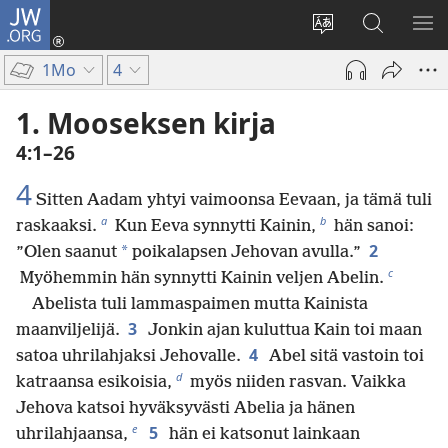
JW.ORG
Kirjaudu
(avaa
Vaihda
Hae
NÄ
uuden
sivuston
JW.ORG-
VA
1Mo
4
ikkunan)
kieli
sivustolta
1. Mooseksen kirja
4:1–26
4
Sitten Aadam yhtyi vaimoonsa Eevaan, ja tämä tuli
a
b
raskaaksi.
Kun Eeva synnytti Kainin,
hän sanoi:
2
*
”Olen saanut
poikalapsen Jehovan avulla.”
c
Myöhemmin hän synnytti Kainin veljen Abelin.
Abelista tuli lammaspaimen mutta Kainista
3
maanviljelijä.
Jonkin ajan kuluttua Kain toi maan
4
satoa uhrilahjaksi Jehovalle.
Abel sitä vastoin toi
d
katraansa esikoisia,
myös niiden rasvan. Vaikka
Jehova katsoi hyväksyvästi Abelia ja hänen
e
5
uhrilahjaansa,
hän ei katsonut lainkaan