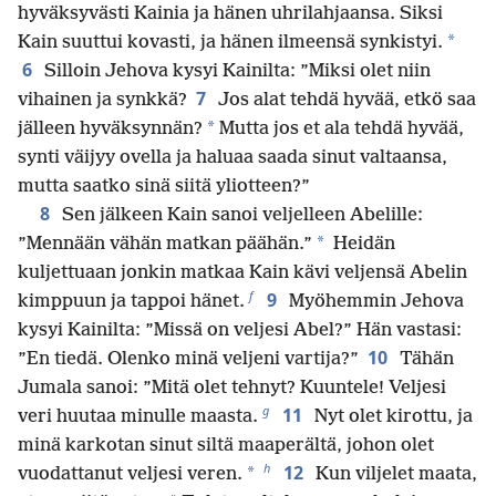
hyväksyvästi Kainia ja hänen uhrilahjaansa. Siksi
*
Kain suuttui kovasti, ja hänen ilmeensä synkistyi.
6
Silloin Jehova kysyi Kainilta: ”Miksi olet niin
7
vihainen ja synkkä?
Jos alat tehdä hyvää, etkö saa
*
jälleen hyväksynnän?
Mutta jos et ala tehdä hyvää,
synti väijyy ovella ja haluaa saada sinut valtaansa,
mutta saatko sinä siitä yliotteen?”
8
Sen jälkeen Kain sanoi veljelleen Abelille:
*
”Mennään vähän matkan päähän.”
Heidän
kuljettuaan jonkin matkaa Kain kävi veljensä Abelin
f
9
kimppuun ja tappoi hänet.
Myöhemmin Jehova
kysyi Kainilta: ”Missä on veljesi Abel?” Hän vastasi:
10
”En tiedä. Olenko minä veljeni vartija?”
Tähän
Jumala sanoi: ”Mitä olet tehnyt? Kuuntele! Veljesi
g
11
veri huutaa minulle maasta.
Nyt olet kirottu, ja
minä karkotan sinut siltä maaperältä, johon olet
h
12
*
vuodattanut veljesi veren.
Kun viljelet maata,