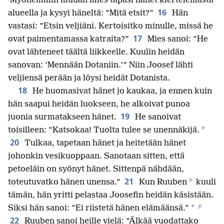
Myöhemmin muuan mies tapasi hänet kiertelemästä
16
alueella ja kysyi häneltä: ”Mitä etsit?”
Hän
vastasi: ”Etsin veljiäni. Kertoisitko minulle, missä he
17
ovat paimentamassa katraita?”
Mies sanoi: ”He
ovat lähteneet täältä liikkeelle. Kuulin heidän
sanovan: ’Mennään Dotaniin.’” Niin Joosef lähti
veljiensä perään ja löysi heidät Dotanista.
18
He huomasivat hänet jo kaukaa, ja ennen kuin
hän saapui heidän luokseen, he alkoivat punoa
19
juonia surmatakseen hänet.
He sanoivat
n
toisilleen: ”Katsokaa! Tuolta tulee se unennäkijä.
20
Tulkaa, tapetaan hänet ja heitetään hänet
johonkin vesikuoppaan. Sanotaan sitten, että
petoeläin on syönyt hänet. Sittenpä nähdään,
o
21
toteutuvatko hänen unensa.”
Kun Ruuben
kuuli
tämän, hän yritti pelastaa Joosefin heidän käsistään.
p
*
Siksi hän sanoi: ”Ei riistetä hänen elämäänsä.”
22
Ruuben sanoi heille vielä: ”Älkää vuodattako