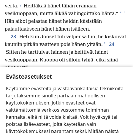
q
verta.
Heittäkää hänet tähän erämaan
r
*
vesikuoppaan, mutta älkää vahingoittako häntä.”
Hän aikoi pelastaa hänet heidän käsistään
palauttaakseen hänet hänen isälleen.
23
Heti kun Joosef tuli veljiensä luo, he kiskoivat
s
24
kauniin pitkän vaatteen pois hänen yltään.
Sitten he tarttuivat häneen ja heittivät hänet
vesikuoppaan. Kuoppa oli silloin tyhjä, eikä siinä
ollut vettä.
25
Evästeasetukset
Sen jälkeen he istuutuivat syömään. Kun he
t
nostivat katseensa, he näkivät, että ismaelilaisten
Käytämme evästeitä ja vastaavankaltaisia tekniikoita
karavaani oli tulossa Gileadista. Heidän kamelinsa
tarjotaksemme sinulle parhaan mahdollisen
u
*
kuljettivat ladaania,
balsamia ja pihkaista kuorta,
käyttökokemuksen. Jotkin evästeet ovat
26
ja he olivat matkalla Egyptiin.
Tällöin Juuda
välttämättömiä verkkosivustomme toiminnan
sanoi veljilleen: ”Mitä hyötyä siitä olisi, että
kannalta, eikä niitä voida kieltää. Voit hyväksyä tai
tappaisimme veljemme ja salaisimme veritekomme?
poistaa lisäevästeet, joita käytetään vain
v
w
27
Tulkaa, myydään hänet
ismaelilaisille eikä
käyttökokemuksesi parantamiseksi. Mitään näistä