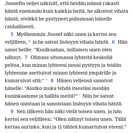
Joosefin veljet näkivät, että heidän isänsä rakasti
häntä enemmän kuin kaikkia heitä, he alkoivat vihata
häntä, eivätkä he pystyneet puhumaan hänelle
rauhallisesti.
5
Myöhemmin Joosef näki unen ja kertoi sen
g
6
veljilleen,
ja he saivat lisäsyyn vihata häntä.
Hän
sanoi heille: ”Kuulkaahan, millaisen unen olen
7
nähnyt.
Olimme sitomassa lyhteitä keskellä
peltoa, kun minun lyhteeni nousi pystyyn ja teidän
lyhteenne asettuivat minun lyhteeni ympärille ja
h
8
kumarsivat sitä.”
Hänen veljensä sanoivat
hänelle: ”Aiotko muka tehdä itsestäsi meidän
i
kuninkaamme ja hallita meitä?”
Niin he saivat
hänen unistaan ja sanoistaan lisäsyyn vihata häntä.
9
Sen jälkeen hän näki vielä toisen unen, ja hän
kertoi sen veljilleen: ”Olen nähnyt toisen unen. Tällä
kertaa aurinko, kuu ja 11 tähteä kumartuivat eteeni.”