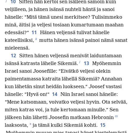
j
10
Sitten hän kertoi sen isälleen samoin kuin
veljilleen, ja hänen isänsä nuhteli häntä ja sanoi
hänelle: ”Mitä tämä unesi merkitsee? Tulisimmeko
minä, äitisi ja veljesi tosiaan kumartumaan maahan
11
edessäsi?”
Hänen veljensä tulivat hänelle
k
kateellisiksi,
mutta hänen isänsä painoi nämä sanat
mieleensä.
12
Sitten hänen veljensä menivät laiduntamaan
l
13
isänsä katrasta lähelle Sikemiä.
Myöhemmin
Israel sanoi Joosefille: ”Eivätkö veljesi olekin
paimentamassa katraita lähellä Sikemiä? Annahan
kun lähetän sinut heidän luokseen.” Joosef vastasi
14
hänelle: ”Hyvä on!”
Niin Israel sanoi hänelle:
”Mene katsomaan, voivatko veljesi hyvin. Ota selvää,
miten katras voi, ja tule kertomaan minulle.” Sen
m
jälkeen hän lähetti Joosefin matkaan Hebronin
15
*
laaksosta,
ja tämä kulki Sikemiä kohti.