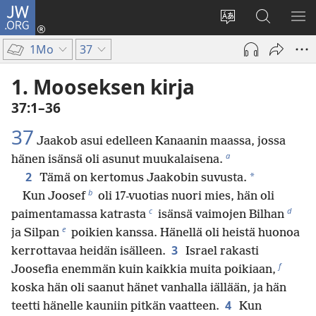
JW.ORG
Kirjaudu
(avaa
Vaihda
Hae
NÄ
uuden
sivuston
JW.ORG-
VA
1Mo
37
ikkunan)
kieli
sivustolta
1. Mooseksen kirja
37:1–36
37
Jaakob asui edelleen Kanaanin maassa, jossa
a
hänen isänsä oli asunut muukalaisena.
2
*
Tämä on kertomus Jaakobin suvusta.
b
Kun Joosef
oli 17-vuotias nuori mies, hän oli
c
d
paimentamassa katrasta
isänsä vaimojen Bilhan
e
ja Silpan
poikien kanssa. Hänellä oli heistä huonoa
3
kerrottavaa heidän isälleen.
Israel rakasti
f
Joosefia enemmän kuin kaikkia muita poikiaan,
koska hän oli saanut hänet vanhalla iällään, ja hän
4
teetti hänelle kauniin pitkän vaatteen.
Kun