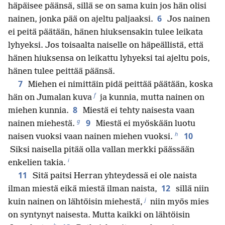
häpäisee päänsä, sillä se on sama kuin jos hän olisi
6
nainen, jonka pää on ajeltu paljaaksi.
Jos nainen
ei peitä päätään, hänen hiuksensakin tulee leikata
lyhyeksi. Jos toisaalta naiselle on häpeällistä, että
hänen hiuksensa on leikattu lyhyeksi tai ajeltu pois,
hänen tulee peittää päänsä.
7
Miehen ei nimittäin pidä peittää päätään, koska
f
hän on Jumalan kuva
ja kunnia, mutta nainen on
8
miehen kunnia.
Miestä ei tehty naisesta vaan
g
9
nainen miehestä.
Miestä ei myöskään luotu
h
10
naisen vuoksi vaan nainen miehen vuoksi.
Siksi naisella pitää olla vallan merkki päässään
i
enkelien takia.
11
Sitä paitsi Herran yhteydessä ei ole naista
12
ilman miestä eikä miestä ilman naista,
sillä niin
j
kuin nainen on lähtöisin miehestä,
niin myös mies
on syntynyt naisesta. Mutta kaikki on lähtöisin