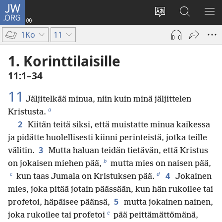
JW.ORG
Kirjaudu
(avaa
Vaihda
Hae
NÄ
uuden
sivuston
JW.ORG-
VA
1Ko
11
ikkunan)
kieli
sivustolta
1. Korinttilaisille
11:1–34
11
Jäljitelkää minua, niin kuin minä jäljittelen
a
Kristusta.
2
Kiitän teitä siksi, että muistatte minua kaikessa
ja pidätte huolellisesti kiinni perinteistä, jotka teille
3
välitin.
Mutta haluan teidän tietävän, että Kristus
b
on jokaisen miehen pää,
mutta mies on naisen pää,
c
d
4
kun taas Jumala on Kristuksen pää.
Jokainen
mies, joka pitää jotain päässään, kun hän rukoilee tai
5
profetoi, häpäisee päänsä,
mutta jokainen nainen,
e
joka rukoilee tai profetoi
pää peittämättömänä,