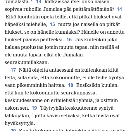
k
13
Jumalasta.
Ratkaiskaa itse: onko naisen
14
sopivaa rukoilla Jumalaa pää peittämättömänä?
Eikö luontokin opeta teille, että pitkät hiukset ovat
15
häpeäksi miehelle,
mutta jos naisella on pitkät
hiukset, se on hänelle kunniaksi? Hänelle on annettu
16
hiukset päänsä peitteeksi.
Jos kuitenkin joku
haluaa puolustaa jotain muuta tapaa, niin meillä ei
ole muuta tapaa, eikä ole Jumalan
seurakunnillakaan.
17
Näitä ohjeita antaessani en kuitenkaan kiitä
teitä, sillä siitä, että kokoonnutte, ei ole teille hyötyä
18
vaan pikemminkin haittaa.
Ensiksikin kuulen,
että kun te kokoonnutte seurakunnassa,
keskuudessanne on erimielisiä ryhmiä, ja osittain
19
uskon sen.
Täytyyhän keskuuteenne syntyä
l
lahkojakin,
jotta kävisi selväksi, ketkä teistä ovat
hyväksyttyjä.
20