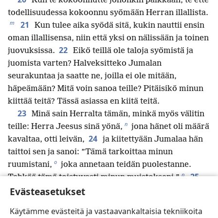
Kun te kokoonnutte johonkin paikkaan, te ette
todellisuudessa kokoonnu syömään Herran illallista.
m
21
Kun tulee aika syödä sitä, kukin nauttii ensin
oman illallisensa, niin että yksi on nälissään ja toinen
22
juovuksissa.
Eikö teillä ole taloja syömistä ja
juomista varten? Halveksitteko Jumalan
seurakuntaa ja saatte ne, joilla ei ole mitään,
häpeämään? Mitä voin sanoa teille? Pitäisikö minun
kiittää teitä? Tässä asiassa en kiitä teitä.
23
Minä sain Herralta tämän, minkä myös välitin
n
teille: Herra Jeesus sinä yönä,
jona hänet oli määrä
24
kavaltaa, otti leivän,
ja kiitettyään Jumalaa hän
taittoi sen ja sanoi: ”Tämä tarkoittaa minun
o
ruumistani,
joka annetaan teidän puolestanne.
p
25
Tehkää tämä toistuvasti minun muistokseni.”
Evästeasetukset
Heidän nautittuaan illallisen hän toimi samoin myös
q
maljan
suhteen ja sanoi: ”Tämä malja tarkoittaa
Käytämme evästeitä ja vastaavankaltaisia tekniikoita
r
uutta liittoa,
joka tulee voimaan minun vereni