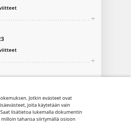
iitteet
23
iitteet
25
iitteet
kokemuksen. Jotkin evästeet ovat
isäevästeet, joita käytetään vain
 Saat lisätietoa lukemalla dokumentin
 milloin tahansa siirtymällä osioon