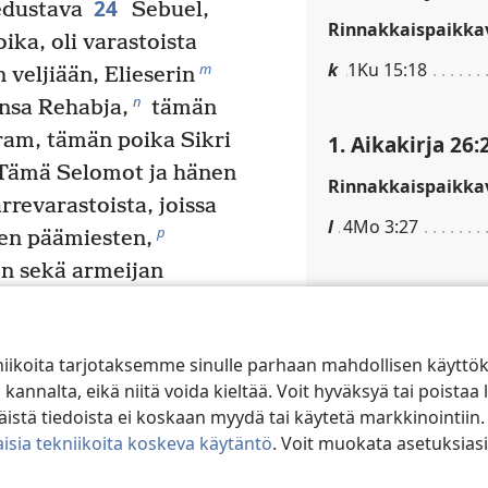
24
dustava
Sebuel,
Rinnakkaispaikkav
ka, oli varastoista
k
1Ku 15:18
m
veljiään, Elieserin
n
ansa Rehabja,
tämän
ram, tämän poika Sikri
1. Aikakirja 26:
ämä Selomot ja hänen
Rinnakkaispaikkav
rrevarastoista, joissa
l
4Mo 3:27
p
en päämiesten,
en sekä armeijan
1. Aikakirja 26:
27
q
tä.
He olivat
r
ylläpitääkseen
Rinnakkaispaikkav
niikoita tarjotaksemme sinulle parhaan mahdollisen käyttö
it ja hänen veljensä
n
1Ai 23:17
alta, eikä niitä voida kieltää. Voit hyväksyä tai poistaa l
s
kä näkijä
Samuel,
stä tiedoista ei koskaan myydä tai käytetä markkinointiin.
m
2Mo 18:3, 4
t
u
 Abner
ja Serujan
isia tekniikoita koskeva käytäntö
. Voit muokata asetuksiasi
t. Kaikki, mikä