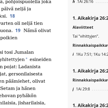
h
1Ai 26:16
tä, pohjoispuolella joka
 päivä neljä ja
18
ksi.
1. Aikakirja 26:
rten oli neljä tien
Alaviitteet
19
luona.
Nämä olivat
Tai ”vihittyjen”.
 poikien
Rinnakkaispaikkav
si tosi Jumalan
i
1Ku 7:51; 1Ku 14:2
*
yhitettyjen
esineiden
 pojat: Ladanista
1. Aikakirja 26:
at, gersonilaisesta
Rinnakkaispaikkav
en päämiehet, olivat
, Setam ja hänen
j
1Ai 29:8
 Jehovan pyhäkön
aisia, jisharilaisia,
1. Aikakirja 26: