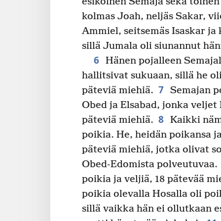
esikoinen Semaja sekä toinen
kolmas Joah, neljäs Sakar, vi
Ammiel, seitsemäs Isaskar ja 
sillä Jumala oli siunannut hän
6
Hänen pojalleen Semajall
hallitsivat sukuaan, sillä he o
7
päteviä miehiä.
Semajan poj
Obed ja Elsabad, jonka veljet 
8
päteviä miehiä.
Kaikki näm
poikia. He, heidän poikansa ja
päteviä miehiä, jotka olivat s
Obed-Edomista polveutuvaa.
poikia ja veljiä, 18 pätevää mi
poikia olevalla Hosalla oli poi
sillä vaikka hän ei ollutkaan 