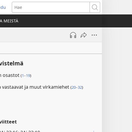
udu
aa
Hae
den
A MEISTÄ
unan)
ivistelmä
en osastot
(
1–19
)
a vastaavat ja muut virkamiehet
(
20–32
)
1
iitteet