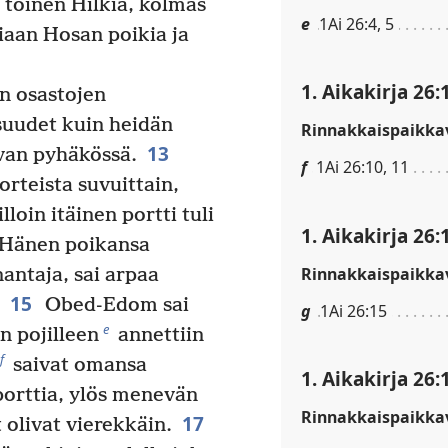
toinen Hilkia, kolmas
e
1Ai 26:4, 5
kiaan Hosan poikia ja
1. Aikakirja 26:
n osastojen
isuudet kuin heidän
Rinnakkaispaikkav
13
ovan pyhäkössä.
f
1Ai 26:10, 11
orteista suvuittain,
lloin itäinen portti tuli
1. Aikakirja 26:
. Hänen poikansa
Rinnakkaispaikkav
nantaja, sai arpaa
15
Obed-Edom sai
g
1Ai 26:15
e
n pojilleen
annettiin
f
saivat omansa
1. Aikakirja 26:
tporttia, ylös menevän
Rinnakkaispaikkav
17
 olivat vierekkäin.