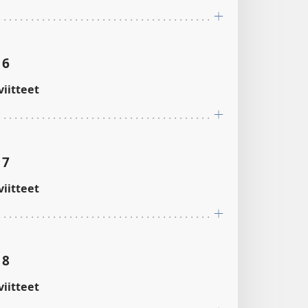
16
iitteet
17
iitteet
18
iitteet