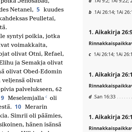
a
1Ai 9:2; 1Ai 9:22;
 poika Jehosabad,
5
ides Netanel,
kuudes
b
1Ai 26:14; 1Ai 26:
kahdeksas Peulletai,
tä.
1. Aikakirja 26:
e syntyi poikia, jotka
Rinnakkaispaikkav
livat voimakkaita,
at olivat Otni, Refael,
c
1Ai 26:14; 1Ai 26:
Elihu ja Semakja olivat
ä olivat Obed-Edomin
1. Aikakirja 26:
 veljensä olivat
Rinnakkaispaikkav
opivia palvelukseen, 62
d
San 16:33
9
c
Meselemjalla
oli
10
estä.
Merarin
kia. Simrii oli päämies,
1. Aikakirja 26:
esikoinen, hänen isänsä
Rinnakkaispaikkav