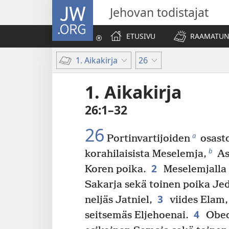
JW.ORG
Jehovan todistajat
ETUSIVU
RAAMATUN
1. Aikakirja
26
1. Aikakirja
26:1–32
26
a
Portinvartijoiden
osasto
b
korahilaisista Meselemja,
As
2
Koren poika.
Meselemjalla o
Sakarja sekä toinen poika Jed
3
neljäs Jatniel,
viides Elam
4
seitsemäs Eljehoenai.
Obed-