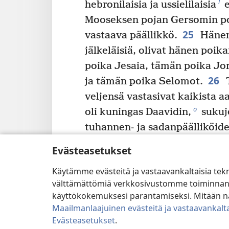
l
hebronilaisia ja ussielilaisia
e
Mooseksen pojan Gersomin poi
25
vastaava päällikkö.
Hänen 
jälkeläisiä, olivat hänen poik
poika Jesaia, tämän poika Jo
26
ja tämän poika Selomot.
T
veljensä vastasivat kaikista aa
o
oli kuningas Daavidin,
sukuj
tuhannen- ja sadanpäälliköid
päälliköiden pyhittämiä esinei
Evästeasetukset
pyhittäneet osan sotasaaliista
Käytämme evästeitä ja vastaavankaltaisia tek
28
Jehovan pyhäkköä.
Selom
välttämättömiä verkkosivustomme toiminnan kann
vastasivat myös kaikesta, min
käyttökokemuksesi parantamiseksi. Mitään näi
Kisin poika Saul, Nerin poika
Maailmanlaajuinen evästeitä ja vastaavankalta
v
poika Joab
olivat pyhittänee
Evästeasetukset
.