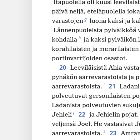
Itäpuolella oli kuusi leeviläis
päivä neljä, eteläpuolella joka
g
varastojen
luona kaksi ja ka
Lännenpuoleista pylväikköä va
h
kohdalla
ja kaksi pylväikön 
korahilaisten ja merarilaisten
portinvartijoiden osastot.
20
Leeviläisistä Ahia vasta
pyhäkön aarrevarastoista ja p
21
i
aarrevarastoista.
Ladanin
polveutuvat gersonilaisten poj
Ladanista polveutuvien sukuj
22
j
Jehieli
ja Jehielin pojat
veljensä Joel. He vastasivat
23
k
aarrevarastoista.
Amramil