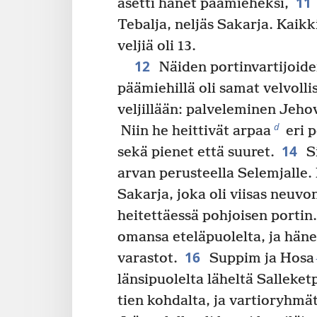
11
asetti hänet päämieheksi,
Tebalja, neljäs Sakarja. Kaik
veljiä oli 13.
12
Näiden portinvartijoide
päämiehillä oli samat velvoll
veljillään: palveleminen Jeh
d
Niin he heittivät arpaa
eri p
14
sekä pienet että suuret.
Si
arvan perusteella Selemjalle
Sakarja, joka oli viisas neuvo
heitettäessä pohjoisen portin.
omansa eteläpuolelta, ja häne
16
varastot.
Suppim ja Hosa
länsipuolelta läheltä Salleke
tien kohdalta, ja vartioryhmät