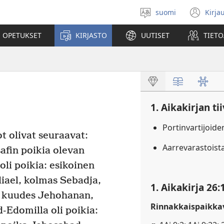
suomi
Kirja
Valitse
(av
kieli
uu
 OPETUKSET
KIRJASTO
UUTISET
TIETO
ikk
1. Aikakirjan ti
Portinvartijoid
t olivat seuraavat:
Aarrevarastoist
afin poikia olevan
li poikia: esikoinen
iael, kolmas Sebadja,
1. Aikakirja 26:
, kuudes Jehohanan,
Rinnakkaispaikkav
Edomilla oli poikia: