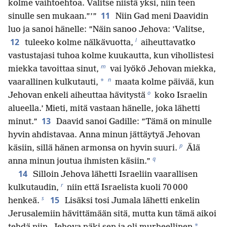
kolme vaihtoehtoa. Valitse niistä yksi, niin teen
11
sinulle sen mukaan.”’”
Niin Gad meni Daavidin
luo ja sanoi hänelle: ”Näin sanoo Jehova: ’Valitse,
l
12
tuleeko kolme nälkävuotta,
aiheuttavatko
vastustajasi tuhoa kolme kuukautta, kun vihollistesi
m
miekka tavoittaa sinut,
vai lyökö Jehovan miekka,
n
*
vaarallinen kulkutauti,
maata kolme päivää, kun
o
Jehovan enkeli aiheuttaa hävitystä
koko Israelin
alueella.’ Mieti, mitä vastaan hänelle, joka lähetti
13
minut.”
Daavid sanoi Gadille: ”Tämä on minulle
hyvin ahdistavaa. Anna minun jättäytyä Jehovan
p
käsiin, sillä hänen armonsa on hyvin suuri.
Älä
q
anna minun joutua ihmisten käsiin.”
14
Silloin Jehova lähetti Israeliin vaarallisen
r
kulkutaudin,
niin että Israelista kuoli 70 000
s
15
henkeä.
Lisäksi tosi Jumala lähetti enkelin
Jerusalemiin hävittämään sitä, mutta kun tämä aikoi