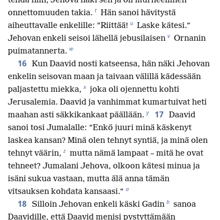
*
tehdä niin, Jehova näki sen ja oli murheellinen
t
onnettomuuden takia.
Hän sanoi hävitystä
u
aiheuttavalle enkelille: ”Riittää!
Laske kätesi.”
v
Jehovan enkeli seisoi lähellä jebusilaisen
Ornanin
w
puimatannerta.
16
Kun Daavid nosti katseensa, hän näki Jehovan
enkelin seisovan maan ja taivaan välillä kädessään
x
paljastettu miekka,
joka oli ojennettu kohti
Jerusalemia. Daavid ja vanhimmat kumartuivat heti
y
17
maahan asti säkkikankaat päällään.
Daavid
sanoi tosi Jumalalle: ”Enkö juuri minä käskenyt
laskea kansan? Minä olen tehnyt syntiä, ja minä olen
z
tehnyt väärin,
mutta nämä lampaat – mitä he ovat
tehneet? Jumalani Jehova, olkoon kätesi minua ja
isäni sukua vastaan, mutta älä anna tämän
a
vitsauksen kohdata kansaasi.”
b
18
Silloin Jehovan enkeli käski Gadin
sanoa
Daavidille, että Daavid menisi pystyttämään