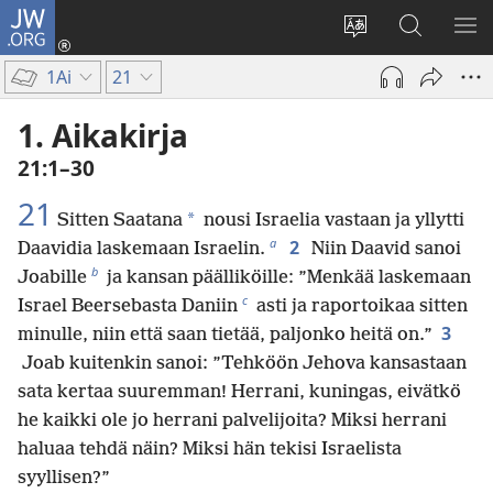
JW.ORG
Kirjaudu
(avaa
Vaihda
Hae
NÄ
uuden
sivuston
JW.ORG-
VA
1Ai
21
ikkunan)
kieli
sivustolta
1. Aikakirja
21:1–30
21
*
Sitten Saatana
nousi Israelia vastaan ja yllytti
a
2
Daavidia laskemaan Israelin.
Niin Daavid sanoi
b
Joabille
ja kansan päälliköille: ”Menkää laskemaan
c
Israel Beersebasta Daniin
asti ja raportoikaa sitten
3
minulle, niin että saan tietää, paljonko heitä on.”
Joab kuitenkin sanoi: ”Tehköön Jehova kansastaan
sata kertaa suuremman! Herrani, kuningas, eivätkö
he kaikki ole jo herrani palvelijoita? Miksi herrani
haluaa tehdä näin? Miksi hän tekisi Israelista
syyllisen?”