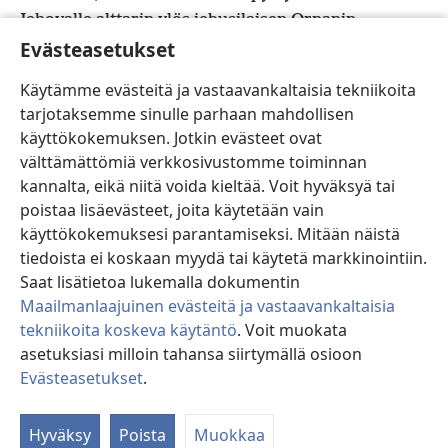
Jehovalle alttarin ylös jebusilaisen Ornanin
c
19
Evästeasetukset
puimatantereelle.
Niin Daavid meni ylös, niin
20
kuin Gad oli kehottanut Jehovan nimessä.
Ornan
Käytämme evästeitä ja vastaavankaltaisia tekniikoita
oli puimassa vehnää, kun hän kääntyi ympäri ja näki
tarjotaksemme sinulle parhaan mahdollisen
enkelin, ja hänen neljä poikaansa, jotka olivat hänen
käyttökokemuksen. Jotkin evästeet ovat
21
kanssaan, piiloutuivat.
Kun Daavid tuli ylös
välttämättömiä verkkosivustomme toiminnan
Ornanin luo, Ornan nosti katseensa ja näki Daavidin.
kannalta, eikä niitä voida kieltää. Voit hyväksyä tai
Hän lähti heti puimatantereelta ja kumartui Daavidin
poistaa lisäevästeet, joita käytetään vain
22
edessä maahan asti.
Daavid sanoi Ornanille:
käyttökokemuksesi parantamiseksi. Mitään näistä
*
”Myy
minulle puimatanner, niin että voin rakentaa
tiedoista ei koskaan myydä tai käytetä markkinointiin.
sinne alttarin Jehovalle. Myy se minulle täydellä
Saat lisätietoa lukemalla dokumentin
d
Maailmanlaajuinen evästeitä ja vastaavankaltaisia
hinnalla, jotta kansaa kohdannut vitsaus lakkaisi.”
tekniikoita koskeva käytäntö
. Voit muokata
23
Mutta Ornan sanoi Daavidille: ”Ota se omaksesi,
asetuksiasi milloin tahansa siirtymällä osioon
ja tehköön herrani, kuningas, mitä hyväksi näkee.
Evästeasetukset
.
e
Minä annan naudat polttouhreiksi, puimareen
Si
polttopuiksi ja vehnän viljauhriksi. Annan sen
Hyväksy
Poista
Muokkaa
kaiken.”