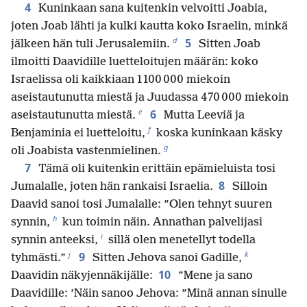
4
Kuninkaan sana kuitenkin velvoitti Joabia,
joten Joab lähti ja kulki kautta koko Israelin, minkä
d
5
jälkeen hän tuli Jerusalemiin.
Sitten Joab
ilmoitti Daavidille luetteloitujen määrän: koko
Israelissa oli kaikkiaan 1 100 000 miekoin
aseistautunutta miestä ja Juudassa 470 000 miekoin
e
6
aseistautunutta miestä.
Mutta Leeviä ja
f
Benjaminia ei luetteloitu,
koska kuninkaan käsky
g
oli Joabista vastenmielinen.
7
Tämä oli kuitenkin erittäin epämieluista tosi
8
Jumalalle, joten hän rankaisi Israelia.
Silloin
Daavid sanoi tosi Jumalalle: ”Olen tehnyt suuren
h
synnin,
kun toimin näin. Annathan palvelijasi
i
synnin anteeksi,
sillä olen menetellyt todella
j
k
9
tyhmästi.”
Sitten Jehova sanoi Gadille,
10
Daavidin näkyjennäkijälle:
”Mene ja sano
Daavidille: ’Näin sanoo Jehova: ”Minä annan sinulle