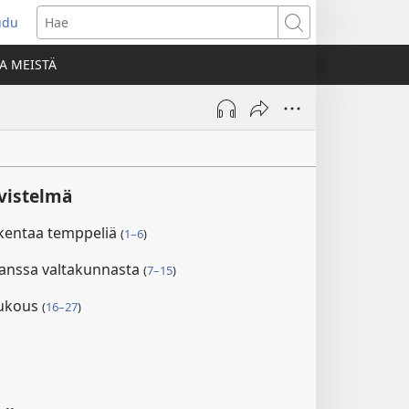
udu
aa
Hae
den
A MEISTÄ
unan)
ivistelmä
akentaa temppeliä
(
1–6
)
 kanssa valtakunnasta
(
7–15
)
rukous
(
16–27
)
1