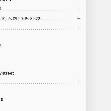
6
:10; Ps 89:20; Ps 89:22
9
iitteet
10