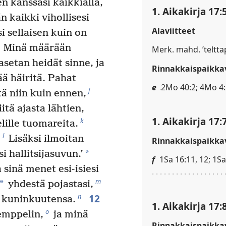
n kanssasi kaikkialla,
1. Aikakirja 17:
n kaikki vihollisesi
Alaviitteet
 sellaisen kuin on
Minä määrään
Merk. mahd. ’teltta
 asetan heidät sinne, ja
Rinnakkaispaikkav
ää häiritä. Pahat
e
2Mo 40:2; 4Mo 4:2
j
ä niin kuin ennen,
itä ajasta lähtien,
1. Aikakirja 17:
k
elille tuomareita.
l
.
Lisäksi ilmoitan
Rinnakkaispaikkav
*
i hallitsijasuvun.’
f
1Sa 16:11, 12; 1Sa
 sinä menet esi-isiesi
m
*
yhdestä pojastasi,
12
n
 kuninkuutensa.
1. Aikakirja 17:
o
emppelin,
ja minä
Rinnakkaispaikkav