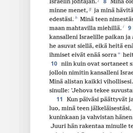
8
Israelin johtajan.
Minä ole
g
minne menet,
ja minä hävitä
h
edestäsi.
Minä teen nimestäsi
9
i
maan mahtavilla miehillä.
kansalleni Israelille paikan ja
he asuvat siellä, eikä heitä en
*
ihmiset eivät enää sorra
heit
10
niin kuin ovat sortaneet si
jolloin nimitin kansalleni Isra
Minä alistan kaikki vihollisesi
sinulle: ’Jehova tekee suvustas
11
Kun päiväsi päättyvät ja
luo, minä teen jälkeläisestäsi,
kuninkaan ja vahvistan hänen
Juuri hän rakentaa minulle t