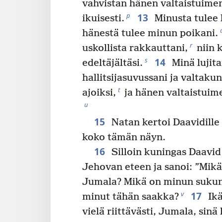
vahvistan hänen valtaistuimen
13
p
ikuisesti.
Minusta tulee 
hänestä tulee minun poikani.
r
uskollista rakkauttani,
niin k
14
s
edeltäjältäsi.
Minä lujit
hallitsijasuvussani ja valtakun
t
ajoiksi,
ja hänen valtaistuime
u
15
Natan kertoi Daavidille
koko tämän näyn.
16
Silloin kuningas Daavid t
Jehovan eteen ja sanoi: ”Mikä
Jumala? Mikä on minun sukuni,
17
v
minut tähän saakka?
Ikä
vielä riittävästi, Jumala, sinä 