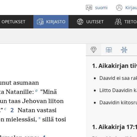
suomi
Kirja
Valitse
(av
kieli
uu
 OPETUKSET
KIRJASTO
UUTISET
TIETO
ikk
1. Aikakirjan ti
Daavid ei saa r
tunut asumaan
Liitto Daavidin
a
ta Natanille:
”Minä
un taas Jehovan liiton
Daavidin kiitos
2
c
.”
Natan vastasi
*
on mielessäsi,
sillä tosi
1. Aikakirja 17: