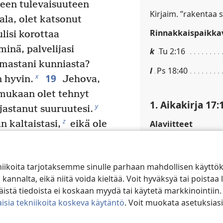
seen tulevaisuuteen
Kirjaim. ”rakentaa 
la, olet katsonut
Rinnakkaispaikkav
ulisi korottaa
inä, palvelijasi
k
Tu 2:16
amastani kunniasta?
l
Ps 18:40
19
x
n hyvin.
Jehova,
ukaan olet tehnyt
1. Aikakirja 17:
y
jastanut suuruutesi.
z
Alaviitteet
n kaltaistasi,
eikä ole
ikki, mitä olemme
Kirjaim. ”jälkeesi t
21
aa sen todeksi.
Rinnakkaispaikkav
niikoita tarjotaksemme sinulle parhaan mahdollisen käyttö
 on kansasi Israelin
alta, eikä niitä voida kieltää. Voit hyväksyä tai poistaa l
m
1Ku 8:20; Ps 132
sti sen omaksi
stä tiedoista ei koskaan myydä tai käytetä markkinointiin.
si nimeä suurilla ja
n
2Sa 7:12–17; 1Ku 9
isia tekniikoita koskeva käytäntö
. Voit muokata asetuksiasi
d
lasi,
kun ajoit