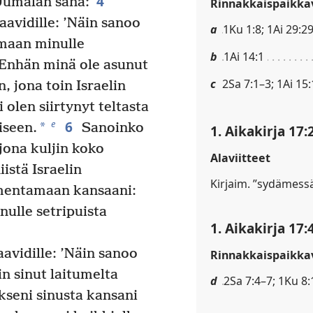
4
 Jumalan sana:
Rinnakkaispaikkav
aavidille: ’Näin sanoo
a
1Ku 1:8; 1Ai 29:2
amaan minulle
b
1Ai 14:1
Enhän minä ole asunut
c
2Sa 7:1–3; 1Ai 15:
, jona toin Israelin
 olen siirtynyt teltasta
6
e
*
iseen.
Sanoinko
1. Aikakirja 17:
jona kuljin koko
Alaviitteet
istä Israelin
Kirjaim. ”sydämessä
imentamaan kansaani:
nulle setripuista
1. Aikakirja 17:
aavidille: ’Näin sanoo
Rinnakkaispaikkav
n sinut laitumelta
d
2Sa 7:4–7; 1Ku 8:
kseni sinusta kansani