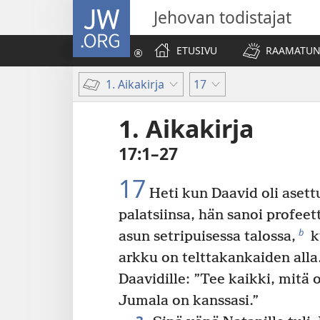
JW.ORG
Jehovan todistajat
ETUSIVU
RAAMATUN
1. Aikakirja
17
1. Aikakirja
17:1–27
17
Heti kun Daavid oli aset
palatsiinsa, hän sanoi profeet
b
asun setripuisessa talossa,
k
arkku on telttakankaiden alla
Daavidille: ”Tee kaikki, mitä 
Jumala on kanssasi.”