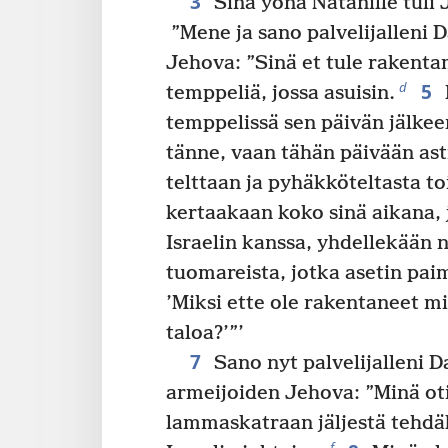
3
Sinä yönä Natanille tuli
”Mene ja sano palvelijalleni D
Jehova: ”Sinä et tule rakent
5
d
temppeliä, jossa asuisin.
temppelissä sen päivän jälkeen
tänne, vaan tähän päivään asti
telttaan ja pyhäkköteltasta to
kertaakaan koko sinä aikana, 
Israelin kanssa, yhdellekään ni
tuomareista, jotka asetin pa
’Miksi ette ole rakentaneet mi
taloa?’”’
7
Sano nyt palvelijalleni D
armeijoiden Jehova: ”Minä oti
lammaskatraan jäljestä tehdä
f