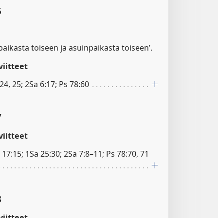
5
paikasta toiseen ja asuinpaikasta toiseen’.
iitteet
4, 25; 2Sa 6:17; Ps 78:60
7
iitteet
 17:15; 1Sa 25:30; 2Sa 7:8–11; Ps 78:70, 71
8
iitteet