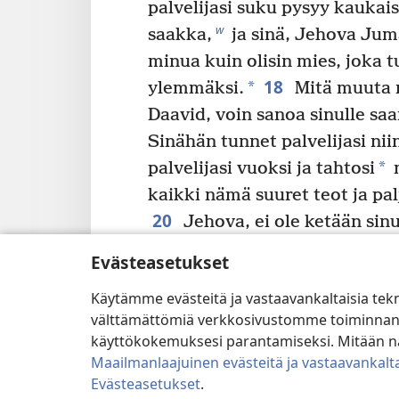
palvelijasi suku pysyy kaukai
w
saakka,
ja sinä, Jehova Juma
minua kuin olisin mies, joka t
18
*
ylemmäksi.
Mitä muuta m
Daavid, voin sanoa sinulle sa
Sinähän tunnet palvelijasi nii
*
palvelijasi vuoksi ja tahtosi
m
kaikki nämä suuret teot ja pal
20
Jehova, ei ole ketään sinu
a
muuta Jumalaa kuin sinä.
Ka
Evästeasetukset
korvillamme kuulleet, vahvist
Käytämme evästeitä ja vastaavankaltaisia tek
Mikä toinen kansa maan päällä
välttämättömiä verkkosivustomme toiminnan kann
b
kaltainen?
Tosi Jumala luna
käyttökokemuksesi parantamiseksi. Mitään näi
c
kansakseen.
Sinä loit itselle
Maailmanlaajuinen evästeitä ja vastaavankalta
kunnioitusta herättävillä teoil
Evästeasetukset
.