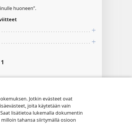
sinulle huoneen”.
iitteet
11
ulevasta siemenestäsi”.
iitteet
kokemuksen. Jotkin evästeet ovat
isäevästeet, joita käytetään vain
:11
 Saat lisätietoa lukemalla dokumentin
:5; 1Ai 28:5; Jer 23:5
 milloin tahansa siirtymällä osioon