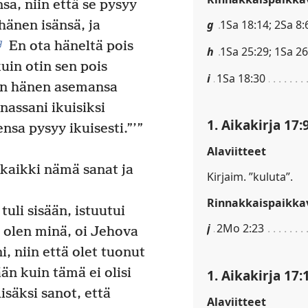
sa, niin että se pysyy
g
1Sa 18:14; 2Sa 8:
hänen isänsä, ja
q
En ota häneltä pois
h
1Sa 25:29; 1Sa 26
uin otin sen pois
i
1Sa 18:30
an hänen asemansa
nassani ikuisiksi
1. Aikakirja 17:
nsa pysyy ikuisesti.”’”
Alaviitteet
 kaikki nämä sanat ja
Kirjaim. ”kuluta”.
Rinnakkaispaikkav
uli sisään, istuutui
j
2Mo 2:23
 olen minä, oi Jehova
 niin että olet tuonut
än kuin tämä ei olisi
1. Aikakirja 17:
lisäksi sanot, että
Alaviitteet