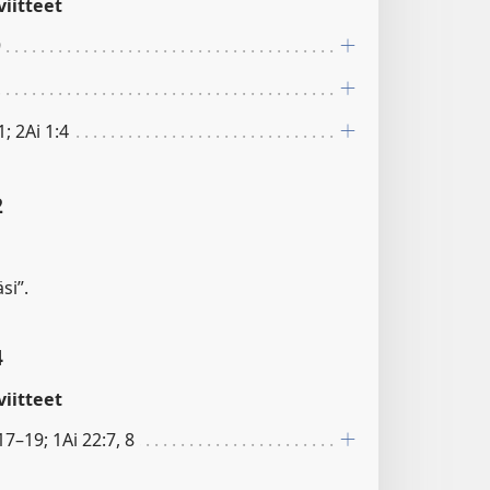
iitteet
9
1; 2Ai 1:4
2
si”.
4
iitteet
17–19; 1Ai 22:7, 8