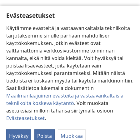
Evästeasetukset
Käytämme evästeitä ja vastaavankaltaisia tekniikoita
tarjotaksemme sinulle parhaan mahdollisen
käyttökokemuksen. Jotkin evästeet ovat
välttämättömiä verkkosivustomme toiminnan
kannalta, eikä niitä voida kieltää. Voit hyväksyä tai
poistaa lisäevästeet, joita käytetään vain
käyttökokemuksesi parantamiseksi. Mitään näistä
tiedoista ei koskaan myydä tai käytetä markkinointiin.
Saat lisätietoa lukemalla dokumentin
Maailmanlaajuinen evästeitä ja vastaavankaltaisia
tekniikoita koskeva käytäntö
. Voit muokata
asetuksiasi milloin tahansa siirtymällä osioon
Evästeasetukset
.
Si
Hyväksy
Poista
Muokkaa